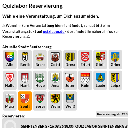
Quizlabor Reservierung
Wähle eine Veranstaltung, um Dich anzumelden.
⚠️Wenn ihr Eure Veranstaltung hier nicht findet, schaut bitte im
Veranstaltungstext auf
quizlabor.de
- dort findet ihr nähere Infos zur
Reservierung.⚠️
Aktuelle Stadt: Senftenberg
Alle
Berlin
Brandenburg
Cottbus
Dresden
Erfurt
Görlitz
Grimma
Halle
Hamburg
Hoyerswerda
Jena
Jüterbog
Köln
Laubusch
Leipzig
Magdeburg
Senftenberg
Spremberg
Weimar
Weißwasser
Reservierung ab: 12.0
Reservieren:
SENFTENBERG · 16.09.26 18:00 · QUIZLABOR SENFTENBERG #