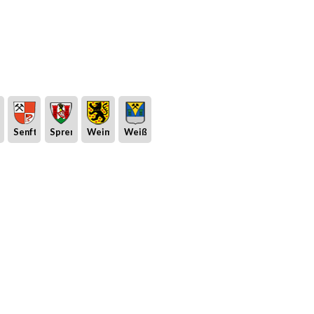
eburg
Senftenberg
Spremberg
Weimar
Weißwasser