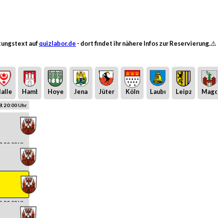
ltungstext auf
quizlabor.de
- dort findet ihr nähere Infos zur Reservierung.⚠️
alle
Hamburg
Hoyerswerda
Jena
Jüterbog
Köln
Laubusch
Leipzig
Magd
8. 20:00 Uhr
8. 20:00 Uhr
9. 20:00 Uhr