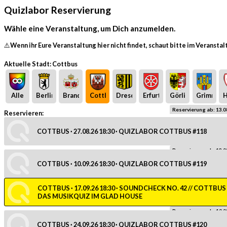
Quizlabor Reservierung
Wähle eine Veranstaltung, um Dich anzumelden.
⚠️Wenn ihr Eure Veranstaltung hier nicht findet, schaut bitte im Veransta
Aktuelle Stadt: Cottbus
Alle
Berlin
Brandenburg
Cottbus
Dresden
Erfurt
Görlitz
Grimma
H
Reservierung ab: 13.0
Reservieren:
COTTBUS · 27.08.26 18:30 · QUIZLABOR COTTBUS #118
Reservierung ab: 13.0
COTTBUS · 10.09.26 18:30 · QUIZLABOR COTTBUS #119
COTTBUS · 17.09.26 18:30 · SOUNDCHECK NO. 42 // COTTBUS
DAS MUSIKQUIZ IM GLAD HOUSE
Reservierung ab: 10.0
COTTBUS · 24.09.26 18:30 · QUIZLABOR COTTBUS #120