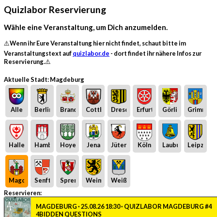
Quizlabor Reservierung
Wähle eine Veranstaltung, um Dich anzumelden.
⚠️Wenn ihr Eure Veranstaltung hier nicht findet, schaut bitte im
Veranstaltungstext auf
quizlabor.de
- dort findet ihr nähere Infos zur
Reservierung.⚠️
Aktuelle Stadt: Magdeburg
Alle
Berlin
Brandenburg
Cottbus
Dresden
Erfurt
Görlitz
Grimma
Halle
Hamburg
Hoyerswerda
Jena
Jüterbog
Köln
Laubusch
Leipzig
Magdeburg
Senftenberg
Spremberg
Weimar
Weißwasser
Reservieren:
MAGDEBURG · 25.08.26 18:30 · QUIZLABOR MAGDEBURG #4
4BIDDEN QUESTIONS