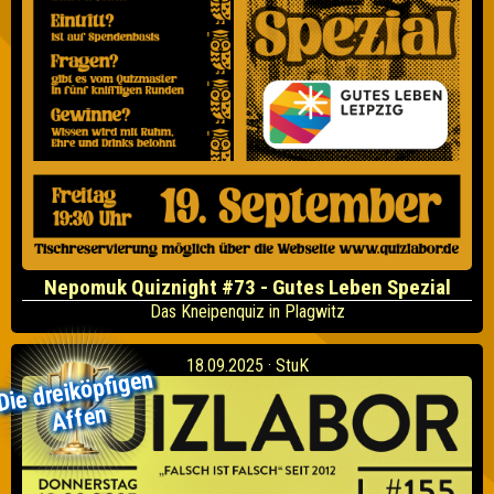
Nepomuk Quiznight #73 - Gutes Leben Spezial
Das Kneipenquiz in Plagwitz
18.09.2025 · StuK
Die dreiköpfigen
Affen