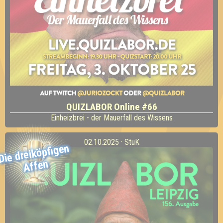
QUIZLABOR Online #66
Einheizbrei - der Mauerfall des Wissens
02.10.2025 · StuK
Die dreiköpfigen
Affen