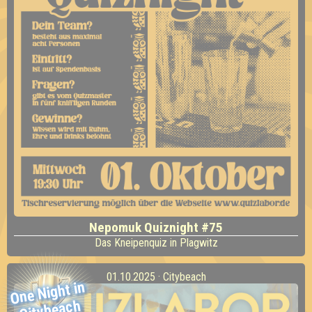
Nepomuk Quiznight #75
Das Kneipenquiz in Plagwitz
01.10.2025 · Citybeach
One
Night in
Citybeach