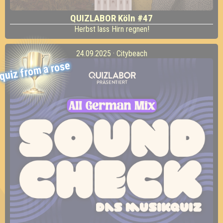
QUIZLABOR Köln #47
Herbst lass Hirn regnen!
24.09.2025 · Citybeach
quiz from a rose