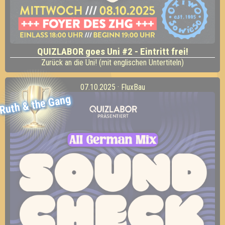
QUIZLABOR goes Uni #2 - Eintritt frei!
Zurück an die Uni! (mit englischen Untertiteln)
07.10.2025 · FluxBau
Ruth & the Gang