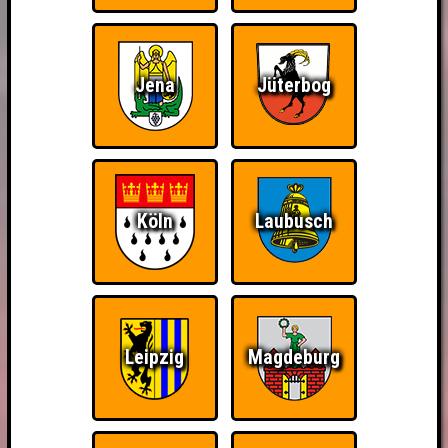
Jena
Jüterbog
Köln
Laubusch
Leipzig
Magdeburg