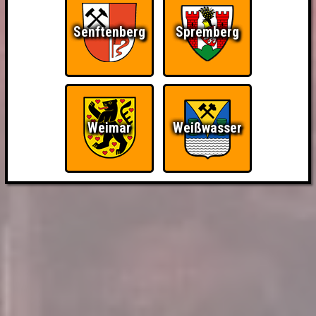
Senftenberg
Spremberg
Weimar
Weißwasser