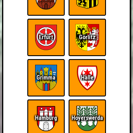
Erfurt
Görlitz
Grimma
Halle
Hamburg
Hoyerswerda