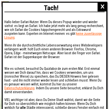
×
Tach!
Hallo lieber Safari-Nutzer. Wenn Du dieses Popup wieder und wieder
siehst: es liegt an Safari. Ich habe jetzt mehr als lang genug recherchiert,
wie ich Safari die Cookies häppchengerecht und als Extrawurst
zuspielen kann. Experten im Internet meinen: es gibt
keine zuverlässige
Lösung
.
Wenn ihr die durchschnittliche Lebensserwartung eines Webdevelopers
verlängern wollt: holt Euch einen anderen Browser. Firefox, Chrome,
Opera, Edge - meinetwegen Netscape. Aber lasst die Finger von Safari.
Safari ist der Suppenkasper der Browser.
Wie es scheint, besuchst Du Quizlabor.de zum ersten Mal. Erst einmal
weisen wir Dich darauf hin, dass wir Cookies verwenden, um uns
(ironischer Weise) zu speichern, das Du DIESEN Hinweis hier gelesen
hast - und ihn nicht immer wieder lesen und schließen musst. Wenn Du
es genauer wissen willst, kommst Du hier zu unserer
Datenschutzerklärung
. Indem Du unsere Seite besuchst, erklärst Du Dich
damit einverstanden.
VIEL wichtiger ist aber, dass Du Deine Stadt wählst, damit wir die Seite
für Dich so übersichtlich wie möglich halten können. Wenn Du Dich
wirklich für
alle
Städte interessierst, schließe dieses Fenster einfach mit