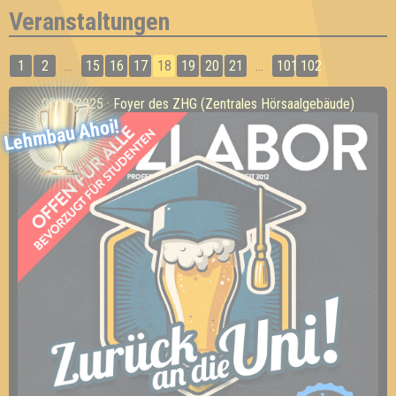
Veranstaltungen
1
2
...
15
16
17
18
19
20
21
...
101
102
08.10.2025 · Foyer des ZHG (Zentrales Hörsaalgebäude)
Lehmbau Ahoi!