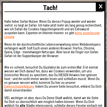
×
Tach!
Hallo lieber Safari-Nutzer. Wenn Du dieses Popup wieder und wieder
siehst: es liegt an Safari. Ich habe jetzt mehr als lang genug recherchiert,
wie ich Safari die Cookies häppchengerecht und als Extrawurst
zuspielen kann. Experten im Internet meinen: es gibt
keine zuverlässige
Lösung
.
Wenn ihr die durchschnittliche Lebensserwartung eines Webdevelopers
verlängern wollt: holt Euch einen anderen Browser. Firefox, Chrome,
Opera, Edge - meinetwegen Netscape. Aber lasst die Finger von Safari.
Safari ist der Suppenkasper der Browser.
Wie es scheint, besuchst Du Quizlabor.de zum ersten Mal. Erst einmal
weisen wir Dich darauf hin, dass wir Cookies verwenden, um uns
(ironischer Weise) zu speichern, das Du DIESEN Hinweis hier gelesen
hast - und ihn nicht immer wieder lesen und schließen musst. Wenn Du
es genauer wissen willst, kommst Du hier zu unserer
Datenschutzerklärung
. Indem Du unsere Seite besuchst, erklärst Du Dich
damit einverstanden.
VIEL wichtiger ist aber, dass Du Deine Stadt wählst, damit wir die Seite
für Dich so übersichtlich wie möglich halten können. Wenn Du Dich
wirklich für
alle
Städte interessierst, schließe dieses Fenster einfach mit