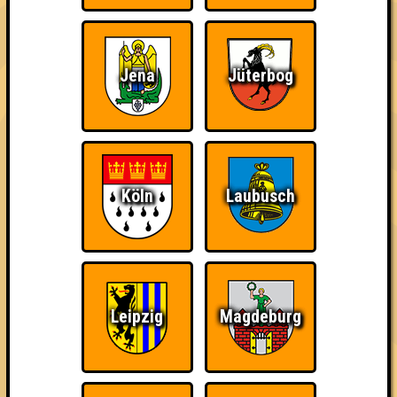
Wir sind immer bei
Nerven aus Stahl
The Amount of
Euch!
Teilnahmen is too
damn high
Jena
Jüterbog
Ich war da, vor 3000
Da-Da Da! Da-Da Da!
Teil der Oberschicht
Jahren
Köln
Laubusch
Leipzig
Magdeburg
Knapp daneben!
Erster!
So kurz vorm Sieg!