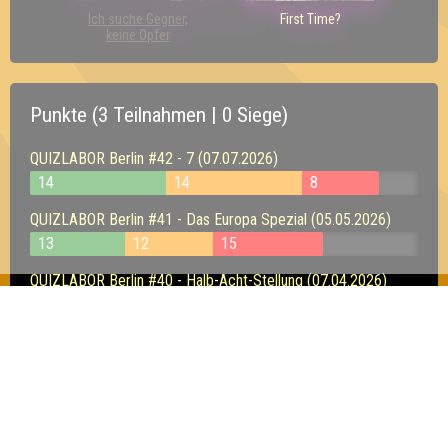
Ich suche Gegner,
First Time?
keine Opfer
Punkte (3 Teilnahmen | 0 Siege)
QUIZLABOR Berlin #42 - 7 (07.07.2026)
14
14
8
QUIZLABOR Berlin #41 - Das Europa Spezial (05.05.2026)
13
12
15
QUIZLABOR Berlin #40 - Halb-Acht-Stellung (07.04.2026)
16
16
13
Inhaber & Geschäftsführer:
Georg Martin // Quizlabor
Sandower Straße 56