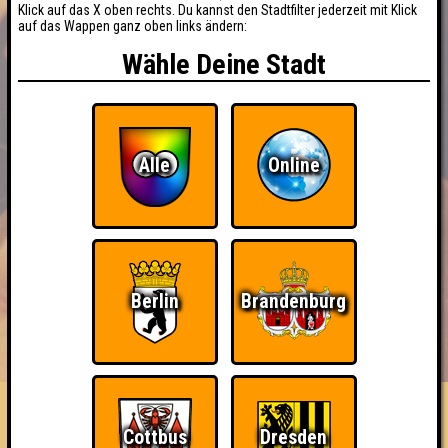
Klick auf das X oben rechts. Du kannst den Stadtfilter jederzeit mit Klick
auf das Wappen ganz oben links ändern:
Wähle Deine Stadt
Alle
Online
Berlin
Brandenburg
BUCHEN
RESERVIERUNG
HIGHSCORE
EVENTS
ÜBER UNS
FAQ
BrainyBrainy BummBumm
Cottbus
Dresden