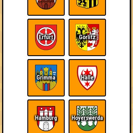
Errungenschaften
Kleiner Hinweis: bei uns sind Teams, die in einem Stechen
verlieren, trotzdem auf dem 1. Platz - den haben sie sich
schließlich verdient! Entsprechend gibt es für diese auch
Errungenschaften für den 1. Platz.
Erfurt
Görlitz
Grimma
Halle
Schon wieder zum
Wiederzehn macht
Quizveteran
Quiz?!
Freude
Hamburg
Hoyerswerda