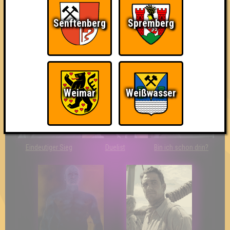
Senftenberg
Spremberg
The Last of Us
Wir sind ERSTER?!
Streber
Weimar
Weißwasser
Eindeutiger Sieg
Duelist
Bin ich schon drin?