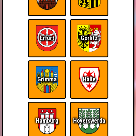
Erfurt
Görlitz
Grimma
Halle
Hamburg
Hoyerswerda