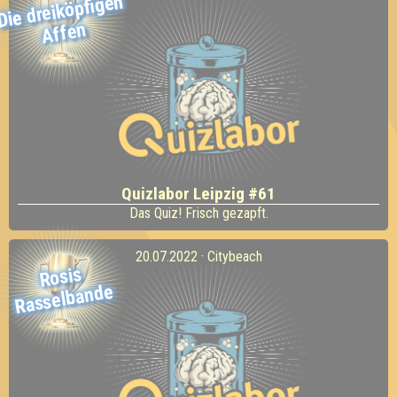
Die dreiköpfigen
Affen
Quizlabor Leipzig #61
Das Quiz! Frisch gezapft.
20.07.2022 · Citybeach
Rosis
Rasselbande