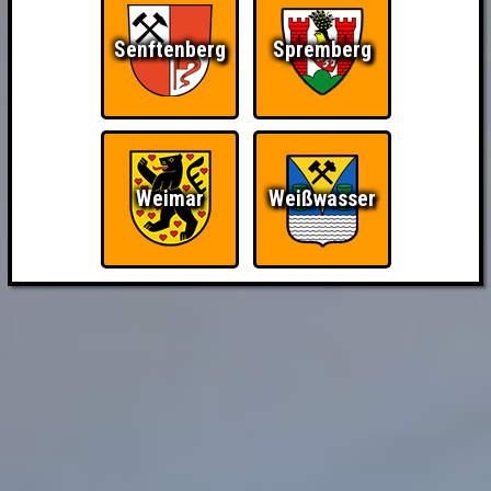
Senftenberg
Spremberg
Weimar
Weißwasser