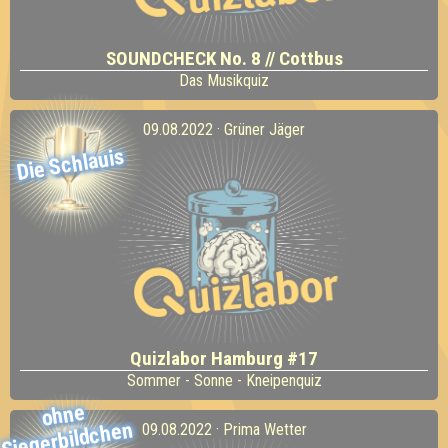
SOUNDCHECK No. 8 // Cottbus
Das Musikquiz
09.08.2022 · Grüner Jäger
Die Schlauis
Quizlabor Hamburg #17
Sommer - Sonne - Kneipenquiz
ohne
auf de
aufgesch
Siegerbildchen
09.08.2022 · Prima Wetter