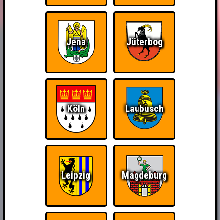
Jena
Jüterbog
Köln
Laubusch
Leipzig
Magdeburg