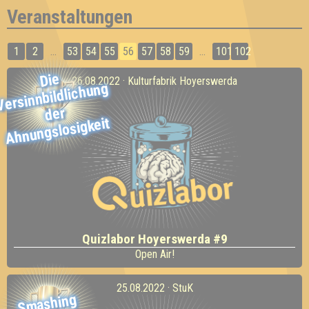
Veranstaltungen
1
2
...
53
54
55
56
57
58
59
...
101
102
Die
26.08.2022 · Kulturfabrik Hoyerswerda
Versinnbildlichung
der
Ahnungslosigkeit
Quizlabor Hoyerswerda #9
Open Air!
25.08.2022 · StuK
S
mashing