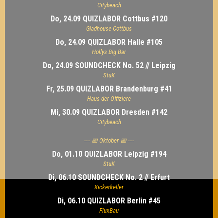
Citybeach
Do, 24.09 QUIZLABOR Cottbus #120
Gladhouse Cottbus
Do, 24.09 QUIZLABOR Halle #105
Hollys Big Bar
Do, 24.09 SOUNDCHECK No. 52 // Leipzig
StuK
Fr, 25.09 QUIZLABOR Brandenburg #41
Haus der Offiziere
Mi, 30.09 QUIZLABOR Dresden #142
Citybeach
---- 📅 Oktober 📅 ----
Do, 01.10 QUIZLABOR Leipzig #194
StuK
Di, 06.10 SOUNDCHECK No. 2 // Erfurt
Kickerkeller
Di, 06.10 QUIZLABOR Berlin #45
FluxBau