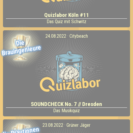
Quizlabor Köln #11
Das Quiz mit Schwitz
24.08.2022 · Citybeach
Die
Brauingenieure
SOUNDCHECK No. 7 // Dresden
Das Musikquiz
23.08.2022 · Grüner Jäger
die Bräutinnen
des Reani