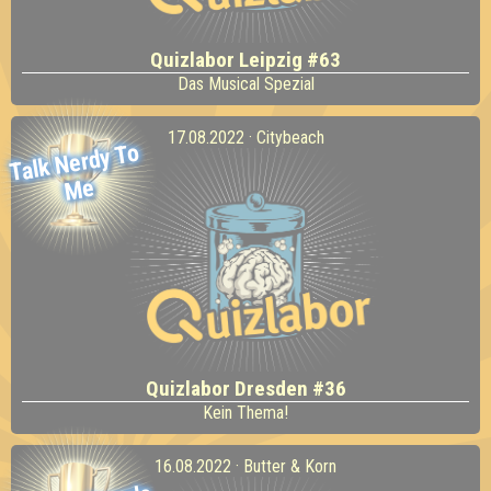
Quizlabor Leipzig #63
Das Musical Spezial
17.08.2022 · Citybeach
Talk
Nerdy To
Me
Quizlabor Dresden #36
Kein Thema!
16.08.2022 · Butter & Korn