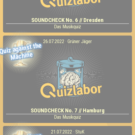
SOUNDCHECK No. 6 // Dresden
Das Musikquiz
26.07.2022 · Grüner Jäger
Quiz against the
Machine
SOUNDCHECK No. 7 // Hamburg
Das Musikquiz
21.07.2022 · StuK