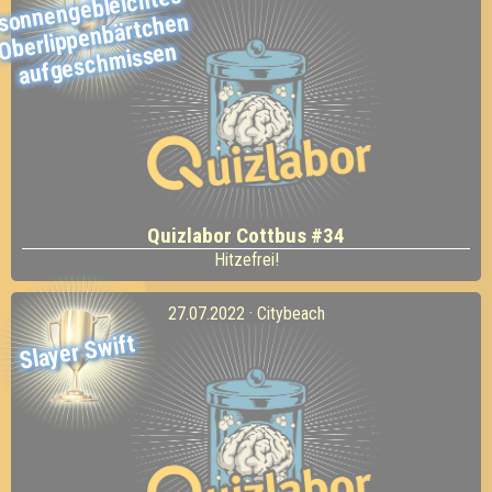
sonnengebleichtes
Oberlippenbärtchen
missen
Quizlabor Cottbus #34
Hitzefrei!
27.07.2022 · Citybeach
Slayer Swift