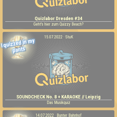
Quizlabor Dresden #34
Geht's hier zum Quizzy Beach?
15.07.2022 · StuK
I quizzed in
my
pants
SOUNDCHECK No. 8 + KARAOKE // Leipzig
Das Musikquiz
14.07.2022 · Bunter Bahnhof