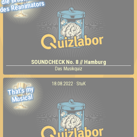
mators
SOUNDCHECK No. 8 // Hamburg
Das Musikquiz
18.08.2022 · StuK
That's
my
Musical