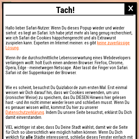
×
Tach!
Hallo lieber Safari-Nutzer. Wenn Du dieses Popup wieder und wieder
siehst: es liegt an Safari. Ich habe jetzt mehr als lang genug recherchiert,
wie ich Safari die Cookies häppchengerecht und als Extrawurst
zuspielen kann. Experten im Internet meinen: es gibt
keine zuverlässige
Lösung
.
Wenn ihr die durchschnittliche Lebensserwartung eines Webdevelopers
verlängern wollt: holt Euch einen anderen Browser. Firefox, Chrome,
Opera, Edge - meinetwegen Netscape. Aber lasst die Finger von Safari.
Safari ist der Suppenkasper der Browser.
Wie es scheint, besuchst Du Quizlabor.de zum ersten Mal. Erst einmal
weisen wir Dich darauf hin, dass wir Cookies verwenden, um uns
(ironischer Weise) zu speichern, das Du DIESEN Hinweis hier gelesen
hast - und ihn nicht immer wieder lesen und schließen musst. Wenn Du
es genauer wissen willst, kommst Du hier zu unserer
Datenschutzerklärung
. Indem Du unsere Seite besuchst, erklärst Du Dich
damit einverstanden.
VIEL wichtiger ist aber, dass Du Deine Stadt wählst, damit wir die Seite
für Dich so übersichtlich wie möglich halten können. Wenn Du Dich
wirklich für
alle
Städte interessierst, schließe dieses Fenster einfach mit