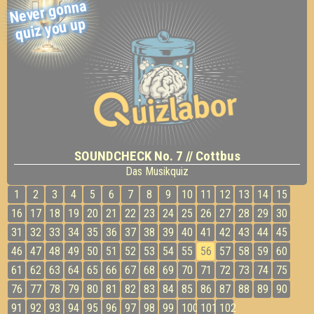
Never gonna
quiz you up
SOUNDCHECK No. 7 // Cottbus
Das Musikquiz
1
2
3
4
5
6
7
8
9
10
11
12
13
14
15
16
17
18
19
20
21
22
23
24
25
26
27
28
29
30
31
32
33
34
35
36
37
38
39
40
41
42
43
44
45
46
47
48
49
50
51
52
53
54
55
56
57
58
59
60
61
62
63
64
65
66
67
68
69
70
71
72
73
74
75
76
77
78
79
80
81
82
83
84
85
86
87
88
89
90
91
92
93
94
95
96
97
98
99
100
101
102