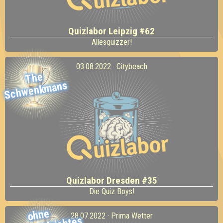
Quizlabor Leipzig #62
Allesquizzer!
03.08.2022 · Citybeach
The
Sch
wenk
mans
Quizlabor Dresden #35
Die Quiz Boys!
ohne
aufgesch
28.07.2022 · Prima Wetter