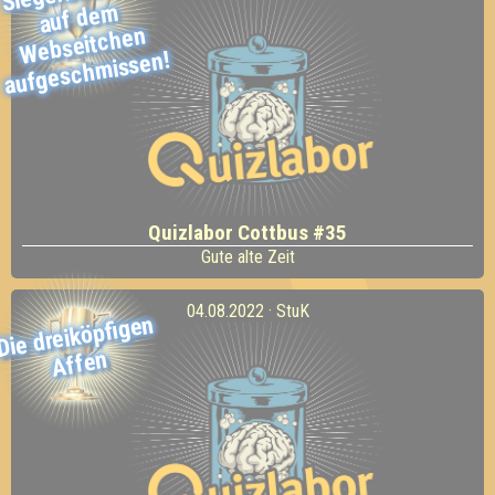
m
Webseitchen
missen!
Quizlabor Cottbus #35
Gute alte Zeit
04.08.2022 · StuK
Die dreiköpfigen
Affen