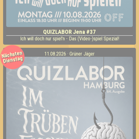
QUIZLABOR Jena #37
Ich will doch nur spiel'n - Das (Video-)spiel Spezial!
Nächsten
11.08.2026 · Grüner Jäger
Dienstag