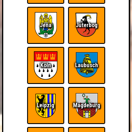
Jena
Jüterbog
Köln
Laubusch
Leipzig
Magdeburg