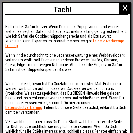
×
Tach!
Hallo lieber Safari-Nutzer. Wenn Du dieses Popup wieder und wieder
siehst: es liegt an Safari. Ich habe jetzt mehr als lang genug recherchiert,
wie ich Safari die Cookies häppchengerecht und als Extrawurst
zuspielen kann. Experten im Internet meinen: es gibt
keine zuverlässige
Lösung
.
Wenn ihr die durchschnittliche Lebensserwartung eines Webdevelopers
verlängern wollt: holt Euch einen anderen Browser. Firefox, Chrome,
Opera, Edge - meinetwegen Netscape. Aber lasst die Finger von Safari.
Safari ist der Suppenkasper der Browser.
Wie es scheint, besuchst Du Quizlabor.de zum ersten Mal. Erst einmal
weisen wir Dich darauf hin, dass wir Cookies verwenden, um uns
(ironischer Weise) zu speichern, das Du DIESEN Hinweis hier gelesen
hast - und ihn nicht immer wieder lesen und schließen musst. Wenn Du
es genauer wissen willst, kommst Du hier zu unserer
Datenschutzerklärung
. Indem Du unsere Seite besuchst, erklärst Du Dich
damit einverstanden.
VIEL wichtiger ist aber, dass Du Deine Stadt wählst, damit wir die Seite
für Dich so übersichtlich wie möglich halten können. Wenn Du Dich
wirklich für
alle
Städte interessierst, schließe dieses Fenster einfach mit