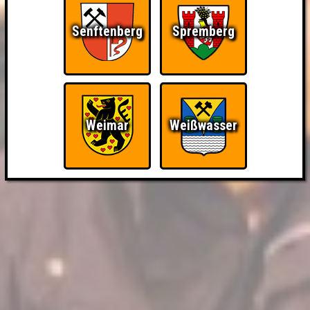
Senftenberg
Spremberg
Weimar
Weißwasser