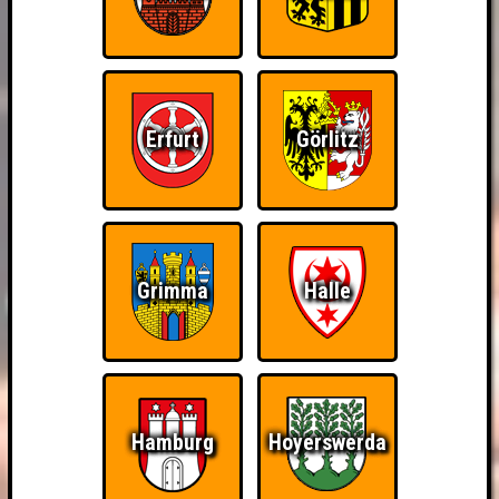
Erfurt
Görlitz
Grimma
Halle
Hamburg
Hoyerswerda