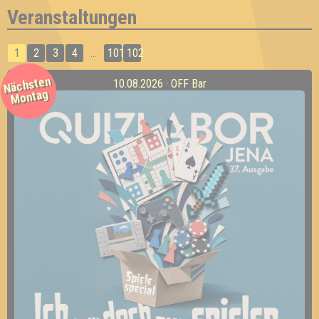
Veranstaltungen
1
2
3
4
...
101
102
Nächsten
10.08.2026 · OFF Bar
Montag