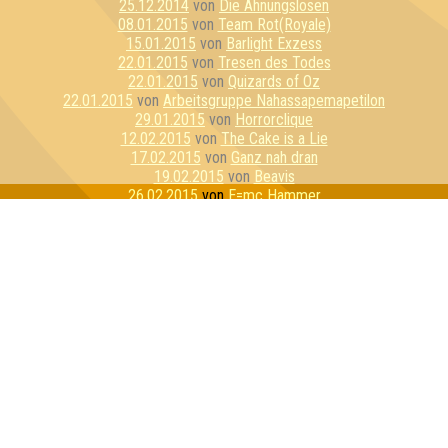
25.12.2014
von
Die Ahnungslosen
08.01.2015
von
Team Rot(Royale)
15.01.2015
von
Barlight Exzess
22.01.2015
von
Tresen des Todes
22.01.2015
von
Quizards of Oz
22.01.2015
von
Arbeitsgruppe Nahassapemapetilon
29.01.2015
von
Horrorclique
12.02.2015
von
The Cake is a Lie
17.02.2015
von
Ganz nah dran
19.02.2015
von
Beavis
26.02.2015
von
E=mc Hammer
26.02.2015
von
Awesomedary
05.03.2015
von
Dahlen Dorf Devilz
17.03.2015
von
Dezemberklub
26.03.2015
von
Quizzly Bears
02.04.2015
von
Die ratlosen Rätsler
07.04.2015
von
Fang Jim!
09.04.2015
von
Seniorencrew
09.04.2015
von
Seitenreiter
16.04.2015
von
Die Muppets
23.04.2015
von
Vickypedia
23.04.2015
von
Inteam
05.05.2015
von
Stammtisch Stoner
12.05.2015
von
Intelligenzallergiker