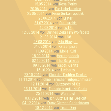
15.05.2014
von
Rosa Porks
20.06.2014
von
Die Unbekannten
25.06.2014
von
Freie Gurkenrepublik
25.06.2014
von
Erster
31.07.2014
von
Die Lurchis
12.08.2014
von
WTF
12.08.2014
von
Dünnes Zebra im Wolfspelz
21.08.2014
von
LN8
28.08.2014
von
Bibi Blowjob
04.09.2014
von
Katzenpisse
11.09.2014
von
Molle Kühl
18.09.2014
von
Herrengedeck
02.10.2014
von
The Burghards
09.10.2014
von
Käptn Kienitz
16.10.2014
von
Umberto
23.10.2014
von
Club der Dichten Denker
11.11.2014
von
ohne Tännchen aufgeschmissen
12.11.2014
von
Quizzards of Oz
13.11.2014
von
Tornado Kamikaze Goats
25.11.2014
von
Wurstblut
03.12.2014
von
Ich Quiz' Dir ins Gesicht
04.12.2014
von
Franz Giersch Gedenkteam
18.12.2014
von
Tisch Drei