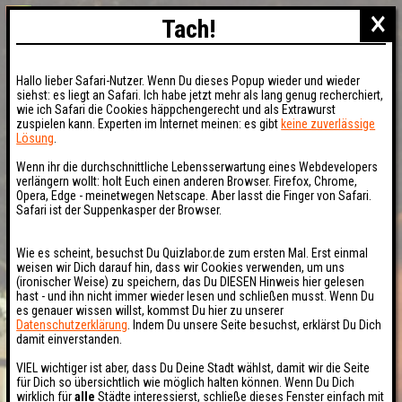
×
Tach!
Hallo lieber Safari-Nutzer. Wenn Du dieses Popup wieder und wieder
siehst: es liegt an Safari. Ich habe jetzt mehr als lang genug recherchiert,
wie ich Safari die Cookies häppchengerecht und als Extrawurst
zuspielen kann. Experten im Internet meinen: es gibt
keine zuverlässige
Lösung
.
Wenn ihr die durchschnittliche Lebensserwartung eines Webdevelopers
verlängern wollt: holt Euch einen anderen Browser. Firefox, Chrome,
Opera, Edge - meinetwegen Netscape. Aber lasst die Finger von Safari.
Safari ist der Suppenkasper der Browser.
Wie es scheint, besuchst Du Quizlabor.de zum ersten Mal. Erst einmal
weisen wir Dich darauf hin, dass wir Cookies verwenden, um uns
(ironischer Weise) zu speichern, das Du DIESEN Hinweis hier gelesen
hast - und ihn nicht immer wieder lesen und schließen musst. Wenn Du
es genauer wissen willst, kommst Du hier zu unserer
Datenschutzerklärung
. Indem Du unsere Seite besuchst, erklärst Du Dich
damit einverstanden.
VIEL wichtiger ist aber, dass Du Deine Stadt wählst, damit wir die Seite
für Dich so übersichtlich wie möglich halten können. Wenn Du Dich
wirklich für
alle
Städte interessierst, schließe dieses Fenster einfach mit