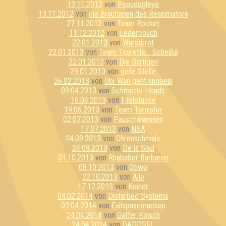
13.11.2012
von
Pseudogleye
13.11.2012
von
die Bräutinnen des Reanimators
27.11.2012
von
Team Rocket
11.12.2012
von
Ledercouch
22.01.2013
von
Wurstbrot
22.01.2013
von
Team Tourette... Scheiße
22.01.2013
von
Die Bärtigen
29.01.2013
von
geile Stelle
26.02.2013
von
Obi-Wan geht knobeln
09.04.2013
von
Schmetto Heads
16.04.2013
von
Filetstücke
19.06.2013
von
Team Tornister
02.07.2013
von
Pauschalwissen
17.07.2013
von
NSA
24.09.2013
von
Ohrenschmalz
24.09.2013
von
De la Soul
01.10.2013
von
Rhababer Barbaren
08.10.2013
von
Otiwo
22.10.2013
von
Alle
17.12.2013
von
Keiner
04.02.2014
von
Disturbed Systems
03.04.2014
von
Exilspasemacken
24.04.2014
von
Gaffer Kölsch
24.04.2014
von
DADDSFL