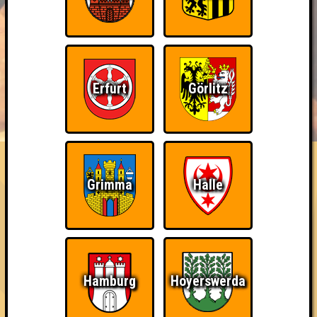
Erfurt
Görlitz
BUCHEN
RESERVIERUNG
HIGHSCORE
EVENTS
ÜBER UNS
FAQ
Teil der Oberschicht
Grimma
Halle
Belege den 3. Platz
~ Noch nicht erreicht ~
Hamburg
Hoyerswerda