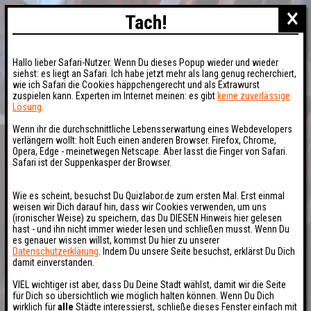
×
Tach!
Hallo lieber Safari-Nutzer. Wenn Du dieses Popup wieder und wieder
siehst: es liegt an Safari. Ich habe jetzt mehr als lang genug recherchiert,
wie ich Safari die Cookies häppchengerecht und als Extrawurst
zuspielen kann. Experten im Internet meinen: es gibt
keine zuverlässige
Lösung
.
Wenn ihr die durchschnittliche Lebensserwartung eines Webdevelopers
verlängern wollt: holt Euch einen anderen Browser. Firefox, Chrome,
Opera, Edge - meinetwegen Netscape. Aber lasst die Finger von Safari.
Safari ist der Suppenkasper der Browser.
Wie es scheint, besuchst Du Quizlabor.de zum ersten Mal. Erst einmal
weisen wir Dich darauf hin, dass wir Cookies verwenden, um uns
(ironischer Weise) zu speichern, das Du DIESEN Hinweis hier gelesen
hast - und ihn nicht immer wieder lesen und schließen musst. Wenn Du
es genauer wissen willst, kommst Du hier zu unserer
Datenschutzerklärung
. Indem Du unsere Seite besuchst, erklärst Du Dich
damit einverstanden.
VIEL wichtiger ist aber, dass Du Deine Stadt wählst, damit wir die Seite
für Dich so übersichtlich wie möglich halten können. Wenn Du Dich
wirklich für
alle
Städte interessierst, schließe dieses Fenster einfach mit