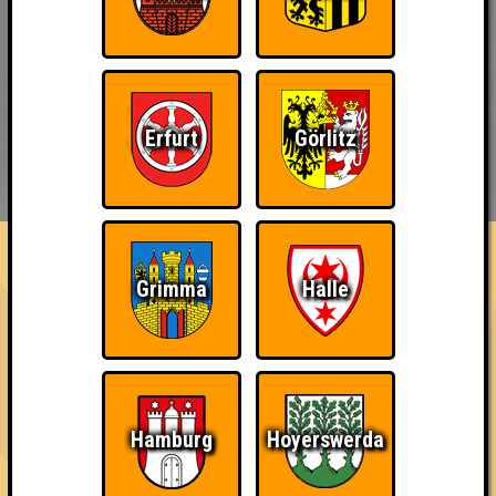
Erfurt
Görlitz
BUCHEN
RESERVIERUNG
HIGHSCORE
EVENTS
ÜBER UNS
FAQ
Teil der Oberschicht
Grimma
Halle
Belege den 3. Platz
~ Noch nicht erreicht ~
Hamburg
Hoyerswerda