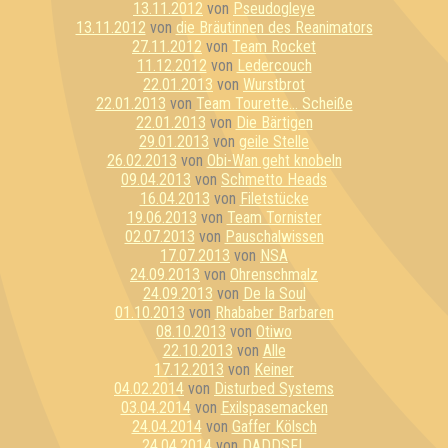
13.11.2012
von
Pseudogleye
13.11.2012
von
die Bräutinnen des Reanimators
27.11.2012
von
Team Rocket
11.12.2012
von
Ledercouch
22.01.2013
von
Wurstbrot
22.01.2013
von
Team Tourette... Scheiße
22.01.2013
von
Die Bärtigen
29.01.2013
von
geile Stelle
26.02.2013
von
Obi-Wan geht knobeln
09.04.2013
von
Schmetto Heads
16.04.2013
von
Filetstücke
19.06.2013
von
Team Tornister
02.07.2013
von
Pauschalwissen
17.07.2013
von
NSA
24.09.2013
von
Ohrenschmalz
24.09.2013
von
De la Soul
01.10.2013
von
Rhababer Barbaren
08.10.2013
von
Otiwo
22.10.2013
von
Alle
17.12.2013
von
Keiner
04.02.2014
von
Disturbed Systems
03.04.2014
von
Exilspasemacken
24.04.2014
von
Gaffer Kölsch
24.04.2014
von
DADDSFL