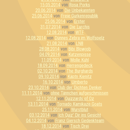
15.05.2014
von
Rosa Porks
20.06.2014
von
Die Unbekannten
25.06.2014
von
Freie Gurkenrepublik
25.06.2014
von
Erster
31.07.2014
von
Die Lurchis
12.08.2014
von
WTF
12.08.2014
von
Dünnes Zebra im Wolfspelz
21.08.2014
von
LN8
28.08.2014
von
Bibi Blowjob
04.09.2014
von
Katzenpisse
11.09.2014
von
Molle Kühl
18.09.2014
von
Herrengedeck
02.10.2014
von
The Burghards
09.10.2014
von
Käptn Kienitz
16.10.2014
von
Umberto
23.10.2014
von
Club der Dichten Denker
11.11.2014
von
ohne Tännchen aufgeschmissen
12.11.2014
von
Quizzards of Oz
13.11.2014
von
Tornado Kamikaze Goats
25.11.2014
von
Wurstblut
03.12.2014
von
Ich Quiz' Dir ins Gesicht
04.12.2014
von
Franz Giersch Gedenkteam
18.12.2014
von
Tisch Drei