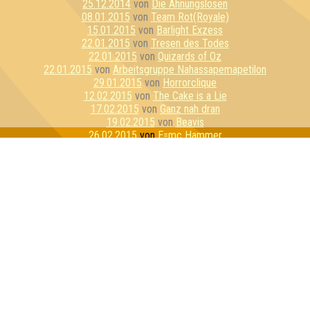
25.12.2014
von
Die Ahnungslosen
08.01.2015
von
Team Rot(Royale)
15.01.2015
von
Barlight Exzess
22.01.2015
von
Tresen des Todes
22.01.2015
von
Quizards of Oz
22.01.2015
von
Arbeitsgruppe Nahassapemapetilon
29.01.2015
von
Horrorclique
12.02.2015
von
The Cake is a Lie
17.02.2015
von
Ganz nah dran
19.02.2015
von
Beavis
26.02.2015
von
E=mc Hammer
26.02.2015
von
Awesomedary
05.03.2015
von
Dahlen Dorf Devilz
17.03.2015
von
Dezemberklub
26.03.2015
von
Quizzly Bears
02.04.2015
von
Die ratlosen Rätsler
07.04.2015
von
Fang Jim!
09.04.2015
von
Seniorencrew
09.04.2015
von
Seitenreiter
16.04.2015
von
Die Muppets
23.04.2015
von
Vickypedia
23.04.2015
von
Inteam
05.05.2015
von
Stammtisch Stoner
12.05.2015
von
Intelligenzallergiker