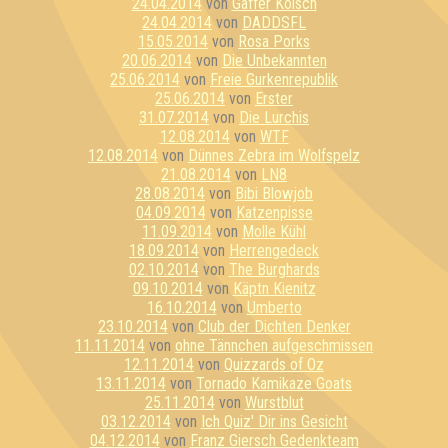
24.04.2014
von
Gaffer Kölsch
24.04.2014
von
DADDSFL
15.05.2014
von
Rosa Porks
20.06.2014
von
Die Unbekannten
25.06.2014
von
Freie Gurkenrepublik
25.06.2014
von
Erster
31.07.2014
von
Die Lurchis
12.08.2014
von
WTF
12.08.2014
von
Dünnes Zebra im Wolfspelz
21.08.2014
von
LN8
28.08.2014
von
Bibi Blowjob
04.09.2014
von
Katzenpisse
11.09.2014
von
Molle Kühl
18.09.2014
von
Herrengedeck
02.10.2014
von
The Burghards
09.10.2014
von
Käptn Kienitz
16.10.2014
von
Umberto
23.10.2014
von
Club der Dichten Denker
11.11.2014
von
ohne Tännchen aufgeschmissen
12.11.2014
von
Quizzards of Oz
13.11.2014
von
Tornado Kamikaze Goats
25.11.2014
von
Wurstblut
03.12.2014
von
Ich Quiz' Dir ins Gesicht
04.12.2014
von
Franz Giersch Gedenkteam