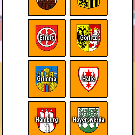
Erfurt
Görlitz
BUCHEN
RESERVIERUNG
HIGHSCORE
EVENTS
ÜBER UNS
FAQ
Teil der Oberschicht
Grimma
Halle
Belege den 3. Platz
Erstmals erreicht am 13.05.2025 bei
QUIZLABOR Hamburg #49 - Quiz ist, wenn man trotzdem lacht
Hamburg
Hoyerswerda