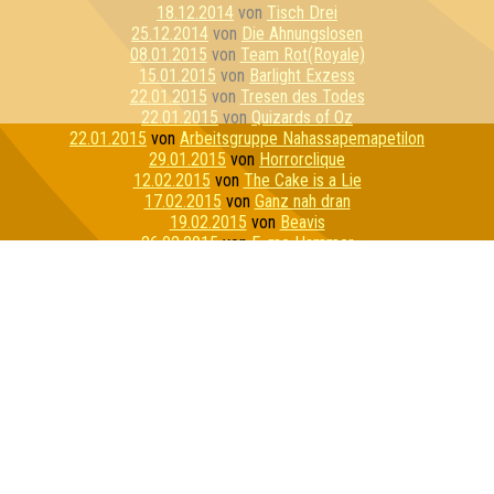
18.12.2014
von
Tisch Drei
25.12.2014
von
Die Ahnungslosen
08.01.2015
von
Team Rot(Royale)
15.01.2015
von
Barlight Exzess
22.01.2015
von
Tresen des Todes
22.01.2015
von
Quizards of Oz
22.01.2015
von
Arbeitsgruppe Nahassapemapetilon
29.01.2015
von
Horrorclique
12.02.2015
von
The Cake is a Lie
17.02.2015
von
Ganz nah dran
19.02.2015
von
Beavis
26.02.2015
von
E=mc Hammer
26.02.2015
von
Awesomedary
05.03.2015
von
Dahlen Dorf Devilz
17.03.2015
von
Dezemberklub
26.03.2015
von
Quizzly Bears
02.04.2015
von
Die ratlosen Rätsler
07.04.2015
von
Fang Jim!
09.04.2015
von
Seniorencrew
09.04.2015
von
Seitenreiter
16.04.2015
von
Die Muppets
23.04.2015
von
Vickypedia
23.04.2015
von
Inteam