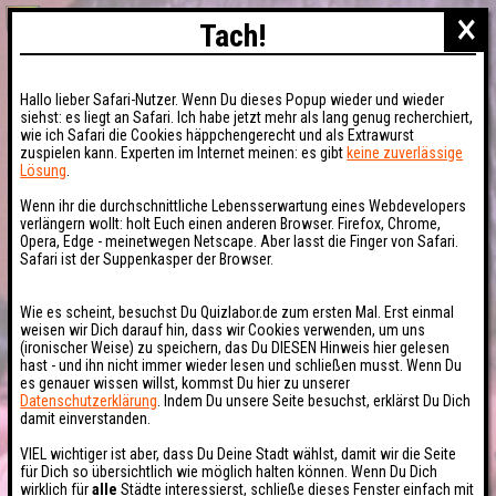
×
Tach!
Hallo lieber Safari-Nutzer. Wenn Du dieses Popup wieder und wieder
siehst: es liegt an Safari. Ich habe jetzt mehr als lang genug recherchiert,
wie ich Safari die Cookies häppchengerecht und als Extrawurst
zuspielen kann. Experten im Internet meinen: es gibt
keine zuverlässige
Lösung
.
Wenn ihr die durchschnittliche Lebensserwartung eines Webdevelopers
verlängern wollt: holt Euch einen anderen Browser. Firefox, Chrome,
Opera, Edge - meinetwegen Netscape. Aber lasst die Finger von Safari.
Safari ist der Suppenkasper der Browser.
Wie es scheint, besuchst Du Quizlabor.de zum ersten Mal. Erst einmal
weisen wir Dich darauf hin, dass wir Cookies verwenden, um uns
(ironischer Weise) zu speichern, das Du DIESEN Hinweis hier gelesen
hast - und ihn nicht immer wieder lesen und schließen musst. Wenn Du
es genauer wissen willst, kommst Du hier zu unserer
Datenschutzerklärung
. Indem Du unsere Seite besuchst, erklärst Du Dich
damit einverstanden.
VIEL wichtiger ist aber, dass Du Deine Stadt wählst, damit wir die Seite
für Dich so übersichtlich wie möglich halten können. Wenn Du Dich
wirklich für
alle
Städte interessierst, schließe dieses Fenster einfach mit