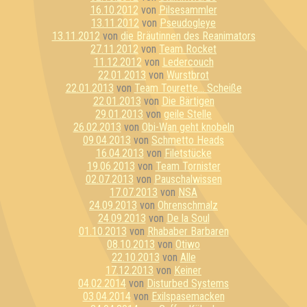
16.10.2012
von
Pilsesammler
13.11.2012
von
Pseudogleye
13.11.2012
von
die Bräutinnen des Reanimators
27.11.2012
von
Team Rocket
11.12.2012
von
Ledercouch
22.01.2013
von
Wurstbrot
22.01.2013
von
Team Tourette... Scheiße
22.01.2013
von
Die Bärtigen
29.01.2013
von
geile Stelle
26.02.2013
von
Obi-Wan geht knobeln
09.04.2013
von
Schmetto Heads
16.04.2013
von
Filetstücke
19.06.2013
von
Team Tornister
02.07.2013
von
Pauschalwissen
17.07.2013
von
NSA
24.09.2013
von
Ohrenschmalz
24.09.2013
von
De la Soul
01.10.2013
von
Rhababer Barbaren
08.10.2013
von
Otiwo
22.10.2013
von
Alle
17.12.2013
von
Keiner
04.02.2014
von
Disturbed Systems
03.04.2014
von
Exilspasemacken