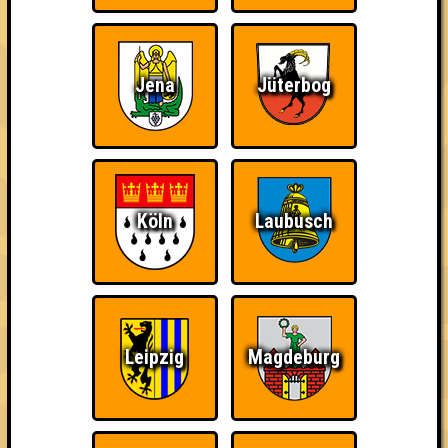
Jena
Jüterbog
Köln
Laubusch
Leipzig
Magdeburg
über 100 Teams
17.01.2012
von
Seitensprung