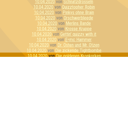
10.04.2020
von
Schnatzdrosseln
10.04.2020
von
Quizztopher Robin
10.04.2020
von
Pinkys ohne Brain
10.04.2020
von
Orschwerbleede
10.04.2020
von
Merlins Bande
10.04.2020
von
Krosse Kruppe
10.04.2020
von
Gettin' quizzy with it
10.04.2020
von
E=mc Hammer
10.04.2020
von
Dr. Osten und Mr. Otzen
10.04.2020
von
Die zickende Tightbombe
10.04.2020
von
Die goldenen Kronkorken
10.04.2020
von
Die alkoholyptischen Reiter
10.04.2020
von
Bierbrains
10.04.2020
von
Stay Home Or Die Trying
10.04.2020
von
Reisegruppe Unbeliebt
10.04.2020
von
Pussycat Unicorns
10.04.2020
von
Hippes Fiven
10.04.2020
von
Essiggranulat
10.04.2020
von
Die 3 Lustigen 4
10.04.2020
von
Das Geschwader
10.04.2020
von
Wir haben 100 Wölfe gefragt
10.04.2020
von
Mein persönlicher Favorit
10.04.2020
von
Los Cottquiztadores
10.04.2020
von
Gummibärenbande