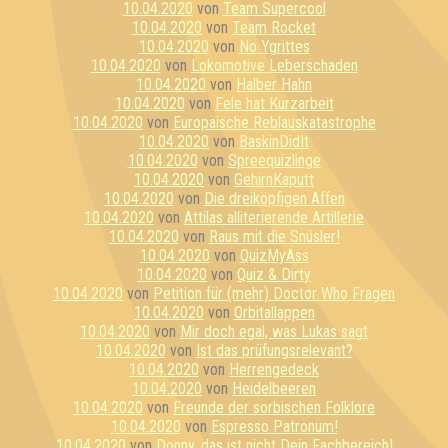
10.04.2020
von
Team Supercool
10.04.2020
von
Team Rocket
10.04.2020
von
No Ygrittes
10.04.2020
von
Lokomotive Leberschaden
10.04.2020
von
Halber Hahn
10.04.2020
von
Fele hat Kurzarbeit
10.04.2020
von
Europäische Reblauskatastrophe
10.04.2020
von
BaskinDidIt
10.04.2020
von
Spreequizlinge
10.04.2020
von
GehirnKaputt
10.04.2020
von
Die dreiköpfigen Affen
10.04.2020
von
Attilas alliterierende Artillerie
10.04.2020
von
Raus mit die Snüsler!
10.04.2020
von
QuizMyAss
10.04.2020
von
Quiz & Dirty
10.04.2020
von
Petition für (mehr) Doctor Who Fragen
10.04.2020
von
Orbitallappen
10.04.2020
von
Mir doch egal, was Lukas sagt
10.04.2020
von
Ist das prüfungsrelevant?
10.04.2020
von
Herrengedeck
10.04.2020
von
Heidelbeeren
10.04.2020
von
Freunde der sorbischen Folklore
10.04.2020
von
Espresso Patronum!
10.04.2020
von
Donny, das ist nicht Dein Fachbereich!