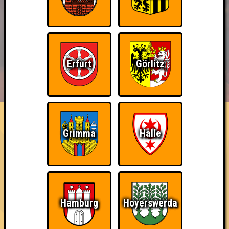
Erfurt
Görlitz
BUCHEN
RESERVIERUNG
HIGHSCORE
EVENTS
ÜBER UNS
FAQ
Bin ich schon drin?
Grimma
Halle
Nimm an einem Online-Quiz teil
~ Noch nicht erreicht ~
Hamburg
Hoyerswerda