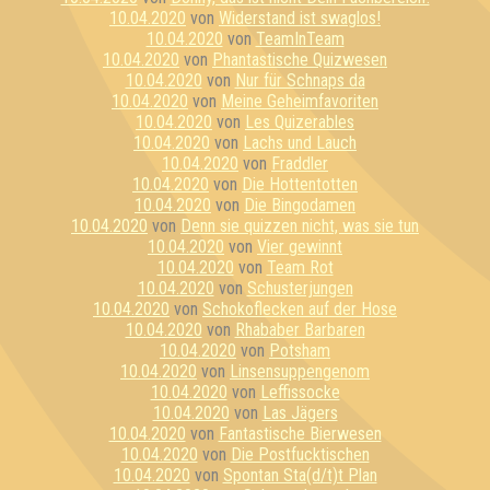
10.04.2020
von
Widerstand ist swaglos!
10.04.2020
von
TeamInTeam
10.04.2020
von
Phantastische Quizwesen
10.04.2020
von
Nur für Schnaps da
10.04.2020
von
Meine Geheimfavoriten
10.04.2020
von
Les Quizerables
10.04.2020
von
Lachs und Lauch
10.04.2020
von
Fraddler
10.04.2020
von
Die Hottentotten
10.04.2020
von
Die Bingodamen
10.04.2020
von
Denn sie quizzen nicht, was sie tun
10.04.2020
von
Vier gewinnt
10.04.2020
von
Team Rot
10.04.2020
von
Schusterjungen
10.04.2020
von
Schokoflecken auf der Hose
10.04.2020
von
Rhababer Barbaren
10.04.2020
von
Potsham
10.04.2020
von
Linsensuppengenom
10.04.2020
von
Leffissocke
10.04.2020
von
Las Jägers
10.04.2020
von
Fantastische Bierwesen
10.04.2020
von
Die Postfucktischen
10.04.2020
von
Spontan Sta(d/t)t Plan