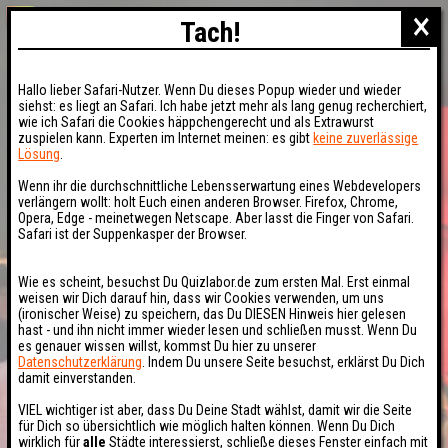
×
Tach!
Hallo lieber Safari-Nutzer. Wenn Du dieses Popup wieder und wieder
siehst: es liegt an Safari. Ich habe jetzt mehr als lang genug recherchiert,
wie ich Safari die Cookies häppchengerecht und als Extrawurst
zuspielen kann. Experten im Internet meinen: es gibt
keine zuverlässige
Lösung
.
Wenn ihr die durchschnittliche Lebensserwartung eines Webdevelopers
verlängern wollt: holt Euch einen anderen Browser. Firefox, Chrome,
Opera, Edge - meinetwegen Netscape. Aber lasst die Finger von Safari.
Safari ist der Suppenkasper der Browser.
Wie es scheint, besuchst Du Quizlabor.de zum ersten Mal. Erst einmal
weisen wir Dich darauf hin, dass wir Cookies verwenden, um uns
(ironischer Weise) zu speichern, das Du DIESEN Hinweis hier gelesen
hast - und ihn nicht immer wieder lesen und schließen musst. Wenn Du
es genauer wissen willst, kommst Du hier zu unserer
Datenschutzerklärung
. Indem Du unsere Seite besuchst, erklärst Du Dich
damit einverstanden.
VIEL wichtiger ist aber, dass Du Deine Stadt wählst, damit wir die Seite
für Dich so übersichtlich wie möglich halten können. Wenn Du Dich
wirklich für
alle
Städte interessierst, schließe dieses Fenster einfach mit