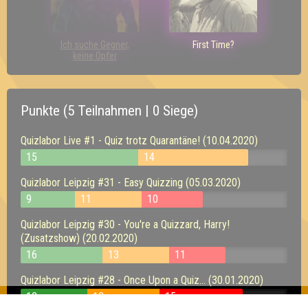
Ich suche Gegner,
First Time?
keine Opfer
Punkte (5 Teilnahmen | 0 Siege)
Quizlabor Live #1 - Quiz trotz Quarantäne! (10.04.2020)
15
14
Quizlabor Leipzig #31 - Easy Quizzing (05.03.2020)
9
11
10
Quizlabor Leipzig #30 - You're a Quizzard, Harry!
(Zusatzshow) (20.02.2020)
16
13
11
Quizlabor Leipzig #28 - Once Upon a Quiz... (30.01.2020)
12
13
15