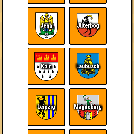
Quizveteran
Wir sind immer bei
Nerven aus Stahl
Euch!
Jena
Jüterbog
Köln
Laubusch
The Amount of
Ich war da, vor 3000
Da-Da Da! Da-Da Da!
Teilnahmen is too
Jahren
damn high
Leipzig
Magdeburg
Teil der Oberschicht
Knapp daneben!
Erster!