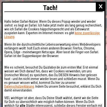
×
Tach!
Hallo lieber Safari-Nutzer. Wenn Du dieses Popup wieder und wieder
siehst: es liegt an Safari. Ich habe jetzt mehr als lang genug recherchiert,
wie ich Safari die Cookies häppchengerecht und als Extrawurst
zuspielen kann. Experten im Internet meinen: es gibt
keine zuverlässige
Lösung
.
Wenn ihr die durchschnittliche Lebensserwartung eines Webdevelopers
verlängern wollt: holt Euch einen anderen Browser. Firefox, Chrome,
Opera, Edge - meinetwegen Netscape. Aber lasst die Finger von Safari.
Safari ist der Suppenkasper der Browser.
Wie es scheint, besuchst Du Quizlabor.de zum ersten Mal. Erst einmal
weisen wir Dich darauf hin, dass wir Cookies verwenden, um uns
(ironischer Weise) zu speichern, das Du DIESEN Hinweis hier gelesen
hast - und ihn nicht immer wieder lesen und schließen musst. Wenn Du
es genauer wissen willst, kommst Du hier zu unserer
Datenschutzerklärung
. Indem Du unsere Seite besuchst, erklärst Du Dich
damit einverstanden.
VIEL wichtiger ist aber, dass Du Deine Stadt wählst, damit wir die Seite
für Dich so übersichtlich wie möglich halten können. Wenn Du Dich
wirklich für
alle
Städte interessierst, schließe dieses Fenster einfach mit