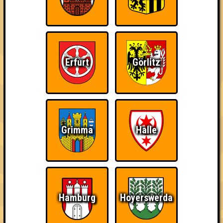
No Ygrittes
Errungenschaften
Kleiner Hinweis: bei uns sind Teams, die in einem Stechen
Erfurt
Görlitz
verlieren, trotzdem auf dem 1. Platz - den haben sie sich
schließlich verdient! Entsprechend gibt es für diese auch
Errungenschaften für den 1. Platz.
Grimma
Halle
Schon wieder zum
Bin ich schon drin?
Wiederzehn macht
Quiz?!
Freude
Hamburg
Hoyerswerda