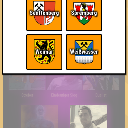
Senftenberg
Spremberg
So kurz vorm Sieg!
The Last of Us
Wir sind ERSTER?!
Weimar
Weißwasser
Streber
Eindeutiger Sieg
Duelist