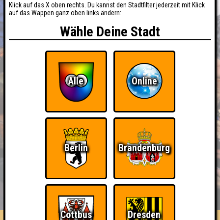
Klick auf das X oben rechts. Du kannst den Stadtfilter jederzeit mit Klick
auf das Wappen ganz oben links ändern:
Wähle Deine Stadt
Alle
Online
Berlin
Brandenburg
BUCHEN
RESERVIERUNG
HIGHSCORE
EVENTS
ÜBER UNS
FAQ
Cottbus
Dresden