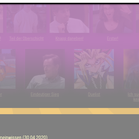
!
Teil der Oberschicht
Knapp daneben!
Erster!
er
Eindeutiger Sieg
Duelist
Ich su
kei
emeinwissen (30.04.2020)