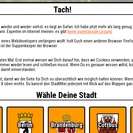
Tach!
wieder und wieder siehst: es liegt an Safari. Ich habe jetzt mehr als lang genug 
nn. Experten im Internet meinen: es gibt
keine zuverlässige Lösung
.
 eines Webdevelopers verlängern wollt: holt Euch einen anderen Browser. Fire
i ist der Suppenkasper der Browser.
sten Mal. Erst einmal weisen wir Dich darauf hin, dass wir Cookies verwenden, 
t immer wieder lesen und schließen musst. Wenn Du es genauer wissen willst, 
h damit einverstanden.
st, damit wir die Seite für Dich so übersichtlich wie möglich halten können. Wen
 X oben rechts. Du kannst den Stadtfilter jederzeit mit Klick auf das Wappen gan
Wähle Deine Stadt
Berlin
Brandenburg
Cottbus