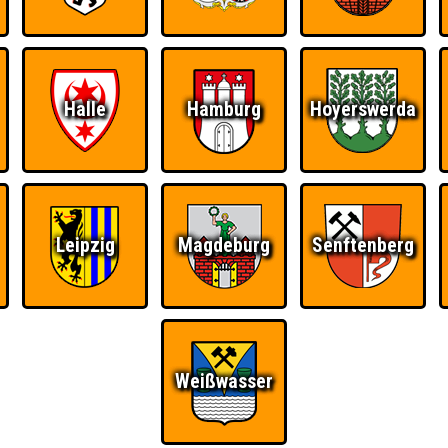
Ü
FAQ
BUCHEN
RESERVIERUNG
HIGHSCORE
S
Halle
Hamburg
Hoyerswerda
 einem Stechen verlieren, trotzdem auf dem 1. Platz - den haben sie sic
Platz.
Leipzig
Magdeburg
Senftenberg
Weißwasser
Wiederzehn macht
Quizveteran
Wir sind immer bei
Freude
Euch!