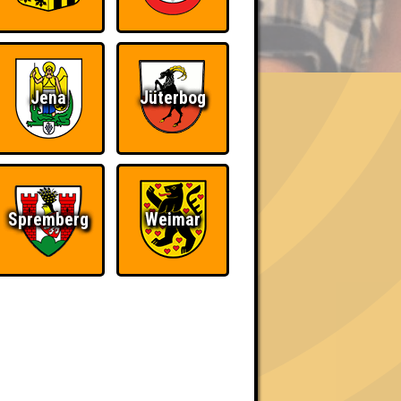
BER UNS
Jena
Jüterbog
h schließlich verdient! Entsprechend gibt es
Spremberg
Weimar
Nerven aus Stahl
The Amount of
Teilnahmen is too
damn high