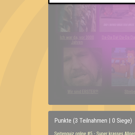
Ich war da, vor 3000
Da-Da Da! Da-Da Da
Jahren
Wir sind ERSTER?!
Streb
Punkte (3 Teilnahmen | 0 Siege)
Seitenquiz online #5 - Super krasses Allg