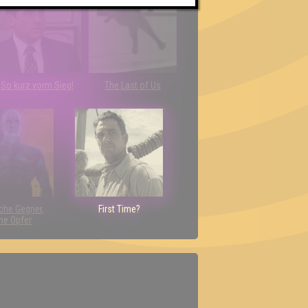
So kurz vorm Sieg!
The Last of Us
che Gegner,
First Time?
ne Opfer