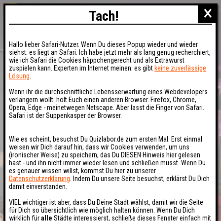
×
Tach!
Hallo lieber Safari-Nutzer. Wenn Du dieses Popup wieder und wieder
siehst: es liegt an Safari. Ich habe jetzt mehr als lang genug recherchiert,
wie ich Safari die Cookies häppchengerecht und als Extrawurst
zuspielen kann. Experten im Internet meinen: es gibt
keine zuverlässige
Lösung
.
Wenn ihr die durchschnittliche Lebensserwartung eines Webdevelopers
verlängern wollt: holt Euch einen anderen Browser. Firefox, Chrome,
Opera, Edge - meinetwegen Netscape. Aber lasst die Finger von Safari.
Safari ist der Suppenkasper der Browser.
Wie es scheint, besuchst Du Quizlabor.de zum ersten Mal. Erst einmal
weisen wir Dich darauf hin, dass wir Cookies verwenden, um uns
(ironischer Weise) zu speichern, das Du DIESEN Hinweis hier gelesen
hast - und ihn nicht immer wieder lesen und schließen musst. Wenn Du
es genauer wissen willst, kommst Du hier zu unserer
Datenschutzerklärung
. Indem Du unsere Seite besuchst, erklärst Du Dich
damit einverstanden.
VIEL wichtiger ist aber, dass Du Deine Stadt wählst, damit wir die Seite
für Dich so übersichtlich wie möglich halten können. Wenn Du Dich
wirklich für
alle
Städte interessierst, schließe dieses Fenster einfach mit