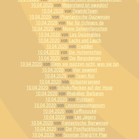
10.04.2020
von
Widerstand ist swaglos!
10.04.2020
von
TeamInTeam
10.04.2020
von
Phantastische Quizwesen
10.04.2020
von
Nur für Schnaps da
10.04.2020
von
Meine Geheimfavoriten
10.04.2020
von
Les Quizerables
10.04.2020
von
Lachs und Lauch
10.04.2020
von
Fraddler
10.04.2020
von
Die Hottentotten
10.04.2020
von
Die Bingodamen
10.04.2020
von
Denn sie quizzen nicht, was sie tun
10.04.2020
von
Vier gewinnt
10.04.2020
von
Team Rot
10.04.2020
von
Schusterjungen
10.04.2020
von
Schokoflecken auf der Hose
10.04.2020
von
Rhababer Barbaren
10.04.2020
von
Potsham
10.04.2020
von
Linsensuppengenom
10.04.2020
von
Leffissocke
10.04.2020
von
Las Jägers
10.04.2020
von
Fantastische Bierwesen
10.04.2020
von
Die Postfucktischen
10.04.2020
von
Spontan Sta(d/t)t Plan