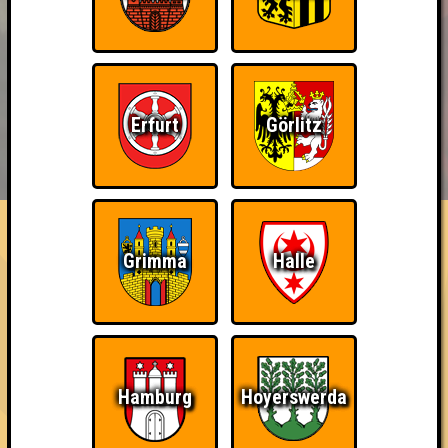
Erfurt
Görlitz
BUCHEN
RESERVIERUNG
HIGHSCORE
EVENTS
ÜBER UNS
FAQ
Bin ich schon drin?
Grimma
Halle
Nimm an einem Online-Quiz teil
~ Noch nicht erreicht ~
Hamburg
Hoyerswerda