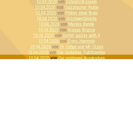
10.04.2020
von
Schnatzdrosseln
10.04.2020
von
Quizztopher Robin
10.04.2020
von
Pinkys ohne Brain
10.04.2020
von
Orschwerbleede
10.04.2020
von
Merlins Bande
10.04.2020
von
Krosse Kruppe
10.04.2020
von
Gettin' quizzy with it
10.04.2020
von
E=mc Hammer
10.04.2020
von
Dr. Osten und Mr. Otzen
10.04.2020
von
Die zickende Tightbombe
10.04.2020
von
Die goldenen Kronkorken
10.04.2020
von
Die alkoholyptischen Reiter
10.04.2020
von
Bierbrains
10.04.2020
von
Stay Home Or Die Trying
10.04.2020
von
Reisegruppe Unbeliebt
10.04.2020
von
Pussycat Unicorns
10.04.2020
von
Hippes Fiven
10.04.2020
von
Essiggranulat
10.04.2020
von
Die 3 Lustigen 4
10.04.2020
von
Das Geschwader
10.04.2020
von
Wir haben 100 Wölfe gefragt
10.04.2020
von
Mein persönlicher Favorit
10.04.2020
von
Los Cottquiztadores
10.04.2020
von
Gummibärenbande