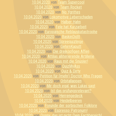
10.04.2020
von
Team Supercool
10.04.2020
von
Team Rocket
10.04.2020
von
No Ygrittes
10.04.2020
von
Lokomotive Leberschaden
10.04.2020
von
Halber Hahn
10.04.2020
von
Fele hat Kurzarbeit
10.04.2020
von
Europäische Reblauskatastrophe
10.04.2020
von
BaskinDidIt
10.04.2020
von
Spreequizlinge
10.04.2020
von
GehirnKaputt
10.04.2020
von
Die dreiköpfigen Affen
10.04.2020
von
Attilas alliterierende Artillerie
10.04.2020
von
Raus mit die Snüsler!
10.04.2020
von
QuizMyAss
10.04.2020
von
Quiz & Dirty
10.04.2020
von
Petition für (mehr) Doctor Who Fragen
10.04.2020
von
Orbitallappen
10.04.2020
von
Mir doch egal, was Lukas sagt
10.04.2020
von
Ist das prüfungsrelevant?
10.04.2020
von
Herrengedeck
10.04.2020
von
Heidelbeeren
10.04.2020
von
Freunde der sorbischen Folklore
10.04.2020
von
Espresso Patronum!
10.04.2020
von
Donny, das ist nicht Dein Fachbereich!