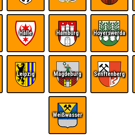
Halle
Hamburg
Hoyerswerda
Leipzig
Magdeburg
Senftenberg
Weißwasser