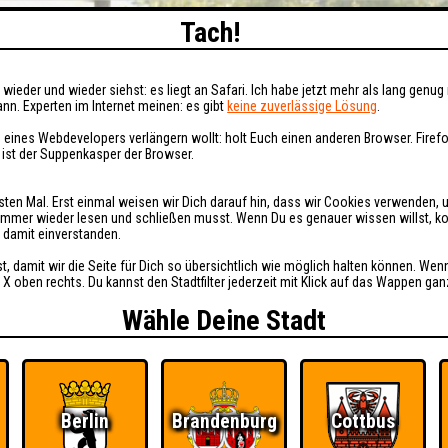
Tach!
wieder und wieder siehst: es liegt an Safari. Ich habe jetzt mehr als lang genug 
nn. Experten im Internet meinen: es gibt
keine zuverlässige Lösung
.
 eines Webdevelopers verlängern wollt: holt Euch einen anderen Browser. Fire
i ist der Suppenkasper der Browser.
sten Mal. Erst einmal weisen wir Dich darauf hin, dass wir Cookies verwenden, 
t immer wieder lesen und schließen musst. Wenn Du es genauer wissen willst, 
h damit einverstanden.
st, damit wir die Seite für Dich so übersichtlich wie möglich halten können. Wen
 X oben rechts. Du kannst den Stadtfilter jederzeit mit Klick auf das Wappen gan
Wähle Deine Stadt
Berlin
Brandenburg
Cottbus