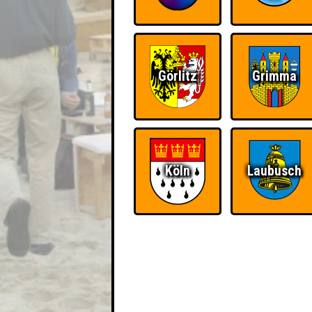
Görlitz
Grimma
Köln
Laubusch