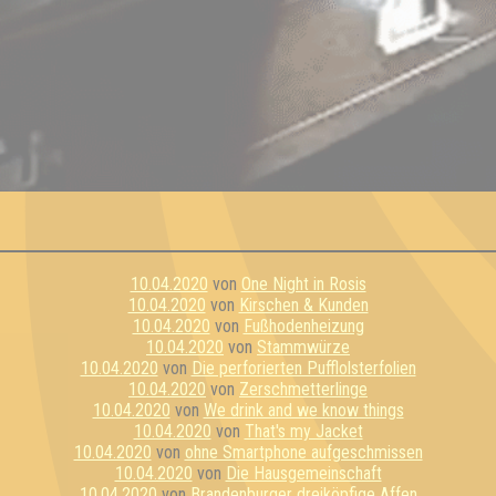
10.04.2020
von
One Night in Rosis
10.04.2020
von
Kirschen & Kunden
10.04.2020
von
Fußhodenheizung
10.04.2020
von
Stammwürze
10.04.2020
von
Die perforierten Pufflolsterfolien
10.04.2020
von
Zerschmetterlinge
10.04.2020
von
We drink and we know things
10.04.2020
von
That's my Jacket
10.04.2020
von
ohne Smartphone aufgeschmissen
10.04.2020
von
Die Hausgemeinschaft
10.04.2020
von
Brandenburger dreiköpfige Affen