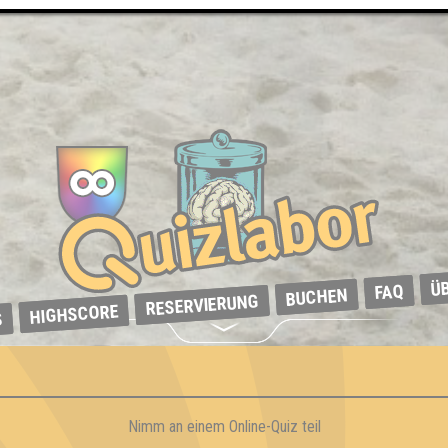
Ü
FAQ
BUCHEN
RESERVIERUNG
HIGHSCORE
S
Nimm an einem Online-Quiz teil