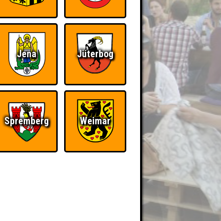
Jena
Jüterbog
Spremberg
Weimar