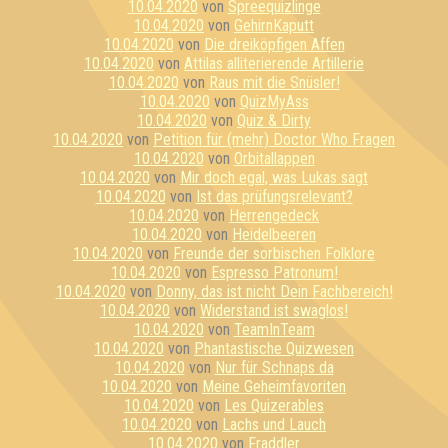
10.04.2020
von
Spreequizlinge
10.04.2020
von
GehirnKaputt
10.04.2020
von
Die dreiköpfigen Affen
10.04.2020
von
Attilas alliterierende Artillerie
10.04.2020
von
Raus mit die Snüsler!
10.04.2020
von
QuizMyAss
10.04.2020
von
Quiz & Dirty
10.04.2020
von
Petition für (mehr) Doctor Who Fragen
10.04.2020
von
Orbitallappen
10.04.2020
von
Mir doch egal, was Lukas sagt
10.04.2020
von
Ist das prüfungsrelevant?
10.04.2020
von
Herrengedeck
10.04.2020
von
Heidelbeeren
10.04.2020
von
Freunde der sorbischen Folklore
10.04.2020
von
Espresso Patronum!
10.04.2020
von
Donny, das ist nicht Dein Fachbereich!
10.04.2020
von
Widerstand ist swaglos!
10.04.2020
von
TeamInTeam
10.04.2020
von
Phantastische Quizwesen
10.04.2020
von
Nur für Schnaps da
10.04.2020
von
Meine Geheimfavoriten
10.04.2020
von
Les Quizerables
10.04.2020
von
Lachs und Lauch
10.04.2020
von
Fraddler