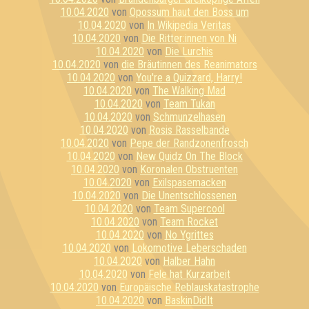
10.04.2020
von
Opossum haut den Boss um
10.04.2020
von
In Wikipedia Veritas
10.04.2020
von
Die Ritter:innen von Ni
10.04.2020
von
Die Lurchis
10.04.2020
von
die Bräutinnen des Reanimators
10.04.2020
von
You're a Quizzard, Harry!
10.04.2020
von
The Walking Mad
10.04.2020
von
Team Tukan
10.04.2020
von
Schmunzelhasen
10.04.2020
von
Rosis Rasselbande
10.04.2020
von
Pepe der Randzonenfrosch
10.04.2020
von
New Quidz On The Block
10.04.2020
von
Koronalen Obstruenten
10.04.2020
von
Exilspasemacken
10.04.2020
von
Die Unentschlossenen
10.04.2020
von
Team Supercool
10.04.2020
von
Team Rocket
10.04.2020
von
No Ygrittes
10.04.2020
von
Lokomotive Leberschaden
10.04.2020
von
Halber Hahn
10.04.2020
von
Fele hat Kurzarbeit
10.04.2020
von
Europäische Reblauskatastrophe
10.04.2020
von
BaskinDidIt