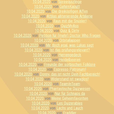
10.04.2020
von
Spreequizlinge
10.04.2020
von
GehirnKaputt
10.04.2020
von
Die dreiköpfigen Affen
10.04.2020
von
Attilas alliterierende Artillerie
10.04.2020
von
Raus mit die Snüsler!
10.04.2020
von
QuizMyAss
10.04.2020
von
Quiz & Dirty
10.04.2020
von
Petition für (mehr) Doctor Who Fragen
10.04.2020
von
Orbitallappen
10.04.2020
von
Mir doch egal, was Lukas sagt
10.04.2020
von
Ist das prüfungsrelevant?
10.04.2020
von
Herrengedeck
10.04.2020
von
Heidelbeeren
10.04.2020
von
Freunde der sorbischen Folklore
10.04.2020
von
Espresso Patronum!
10.04.2020
von
Donny, das ist nicht Dein Fachbereich!
10.04.2020
von
Widerstand ist swaglos!
10.04.2020
von
TeamInTeam
10.04.2020
von
Phantastische Quizwesen
10.04.2020
von
Nur für Schnaps da
10.04.2020
von
Meine Geheimfavoriten
10.04.2020
von
Les Quizerables
10.04.2020
von
Lachs und Lauch
10.04.2020
von
Fraddler