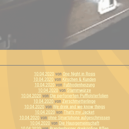
10.04.2020
von
One Night in Rosis
10.04.2020
von
Kirschen & Kunden
10.04.2020
von
Fußhodenheizung
10.04.2020
von
Stammwürze
10.04.2020
von
Die perforierten Pufflolsterfolien
10.04.2020
von
Zerschmetterlinge
10.04.2020
von
We drink and we know things
10.04.2020
von
That's my Jacket
10.04.2020
von
ohne Smartphone aufgeschmissen
10.04.2020
von
Die Hausgemeinschaft
10.04.2020
von
Brandenburger dreiköpfige Affen