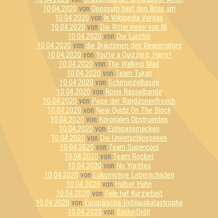
10.04.2020
von
Opossum haut den Boss um
10.04.2020
von
In Wikipedia Veritas
10.04.2020
von
Die Ritter:innen von Ni
10.04.2020
von
Die Lurchis
10.04.2020
von
die Bräutinnen des Reanimators
10.04.2020
von
You're a Quizzard, Harry!
10.04.2020
von
The Walking Mad
10.04.2020
von
Team Tukan
10.04.2020
von
Schmunzelhasen
10.04.2020
von
Rosis Rasselbande
10.04.2020
von
Pepe der Randzonenfrosch
10.04.2020
von
New Quidz On The Block
10.04.2020
von
Koronalen Obstruenten
10.04.2020
von
Exilspasemacken
10.04.2020
von
Die Unentschlossenen
10.04.2020
von
Team Supercool
10.04.2020
von
Team Rocket
10.04.2020
von
No Ygrittes
10.04.2020
von
Lokomotive Leberschaden
10.04.2020
von
Halber Hahn
10.04.2020
von
Fele hat Kurzarbeit
10.04.2020
von
Europäische Reblauskatastrophe
10.04.2020
von
BaskinDidIt