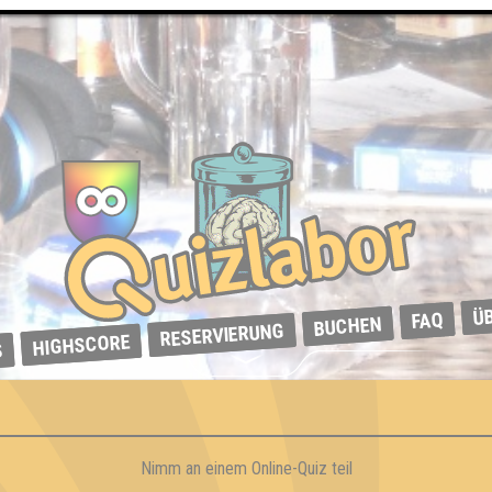
Ü
FAQ
BUCHEN
RESERVIERUNG
HIGHSCORE
S
Nimm an einem Online-Quiz teil