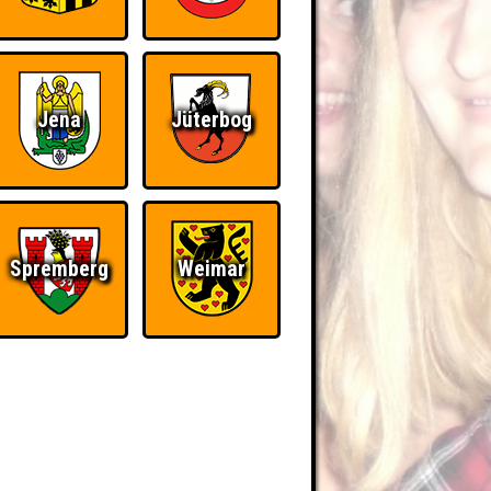
Jena
Jüterbog
Spremberg
Weimar