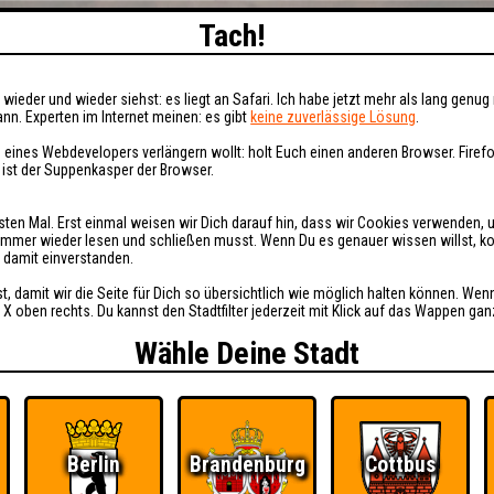
Tach!
wieder und wieder siehst: es liegt an Safari. Ich habe jetzt mehr als lang genug 
nn. Experten im Internet meinen: es gibt
keine zuverlässige Lösung
.
 eines Webdevelopers verlängern wollt: holt Euch einen anderen Browser. Fire
i ist der Suppenkasper der Browser.
sten Mal. Erst einmal weisen wir Dich darauf hin, dass wir Cookies verwenden, 
t immer wieder lesen und schließen musst. Wenn Du es genauer wissen willst, 
h damit einverstanden.
st, damit wir die Seite für Dich so übersichtlich wie möglich halten können. Wen
 X oben rechts. Du kannst den Stadtfilter jederzeit mit Klick auf das Wappen gan
Wähle Deine Stadt
Berlin
Brandenburg
Cottbus