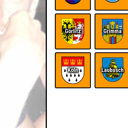
Görlitz
Grimma
Köln
Laubusch