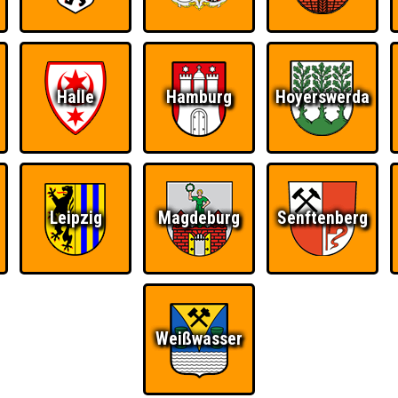
Halle
Hamburg
Hoyerswerda
Leipzig
Magdeburg
Senftenberg
Weißwasser