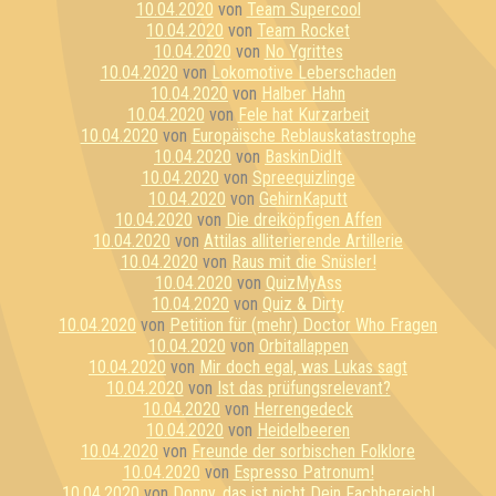
10.04.2020
von
Team Supercool
10.04.2020
von
Team Rocket
10.04.2020
von
No Ygrittes
10.04.2020
von
Lokomotive Leberschaden
10.04.2020
von
Halber Hahn
10.04.2020
von
Fele hat Kurzarbeit
10.04.2020
von
Europäische Reblauskatastrophe
10.04.2020
von
BaskinDidIt
10.04.2020
von
Spreequizlinge
10.04.2020
von
GehirnKaputt
10.04.2020
von
Die dreiköpfigen Affen
10.04.2020
von
Attilas alliterierende Artillerie
10.04.2020
von
Raus mit die Snüsler!
10.04.2020
von
QuizMyAss
10.04.2020
von
Quiz & Dirty
10.04.2020
von
Petition für (mehr) Doctor Who Fragen
10.04.2020
von
Orbitallappen
10.04.2020
von
Mir doch egal, was Lukas sagt
10.04.2020
von
Ist das prüfungsrelevant?
10.04.2020
von
Herrengedeck
10.04.2020
von
Heidelbeeren
10.04.2020
von
Freunde der sorbischen Folklore
10.04.2020
von
Espresso Patronum!
10.04.2020
von
Donny, das ist nicht Dein Fachbereich!