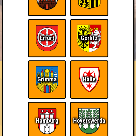
Erfurt
Görlitz
BUCHEN
RESERVIERUNG
HIGHSCORE
EVENTS
ÜBER UNS
FAQ
Bin ich schon drin?
Grimma
Halle
Nimm an einem Online-Quiz teil
~ Noch nicht erreicht ~
Hamburg
Hoyerswerda