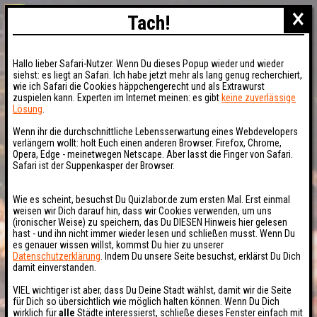
×
Tach!
Hallo lieber Safari-Nutzer. Wenn Du dieses Popup wieder und wieder
siehst: es liegt an Safari. Ich habe jetzt mehr als lang genug recherchiert,
wie ich Safari die Cookies häppchengerecht und als Extrawurst
zuspielen kann. Experten im Internet meinen: es gibt
keine zuverlässige
Lösung
.
Wenn ihr die durchschnittliche Lebensserwartung eines Webdevelopers
verlängern wollt: holt Euch einen anderen Browser. Firefox, Chrome,
Opera, Edge - meinetwegen Netscape. Aber lasst die Finger von Safari.
Safari ist der Suppenkasper der Browser.
Wie es scheint, besuchst Du Quizlabor.de zum ersten Mal. Erst einmal
weisen wir Dich darauf hin, dass wir Cookies verwenden, um uns
(ironischer Weise) zu speichern, das Du DIESEN Hinweis hier gelesen
hast - und ihn nicht immer wieder lesen und schließen musst. Wenn Du
es genauer wissen willst, kommst Du hier zu unserer
Datenschutzerklärung
. Indem Du unsere Seite besuchst, erklärst Du Dich
damit einverstanden.
VIEL wichtiger ist aber, dass Du Deine Stadt wählst, damit wir die Seite
für Dich so übersichtlich wie möglich halten können. Wenn Du Dich
wirklich für
alle
Städte interessierst, schließe dieses Fenster einfach mit