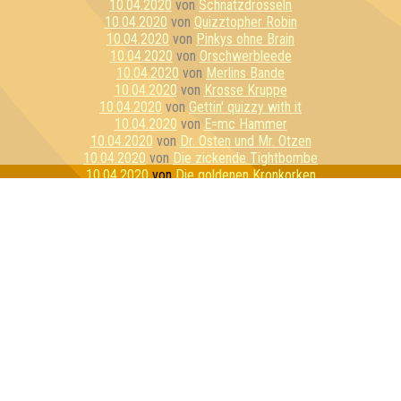
10.04.2020
von
Schnatzdrosseln
10.04.2020
von
Quizztopher Robin
10.04.2020
von
Pinkys ohne Brain
10.04.2020
von
Orschwerbleede
10.04.2020
von
Merlins Bande
10.04.2020
von
Krosse Kruppe
10.04.2020
von
Gettin' quizzy with it
10.04.2020
von
E=mc Hammer
10.04.2020
von
Dr. Osten und Mr. Otzen
10.04.2020
von
Die zickende Tightbombe
10.04.2020
von
Die goldenen Kronkorken
10.04.2020
von
Die alkoholyptischen Reiter
10.04.2020
von
Bierbrains
10.04.2020
von
Stay Home Or Die Trying
10.04.2020
von
Reisegruppe Unbeliebt
10.04.2020
von
Pussycat Unicorns
10.04.2020
von
Hippes Fiven
10.04.2020
von
Essiggranulat
10.04.2020
von
Die 3 Lustigen 4
10.04.2020
von
Das Geschwader
10.04.2020
von
Wir haben 100 Wölfe gefragt
10.04.2020
von
Mein persönlicher Favorit
10.04.2020
von
Los Cottquiztadores
10.04.2020
von
Gummibärenbande