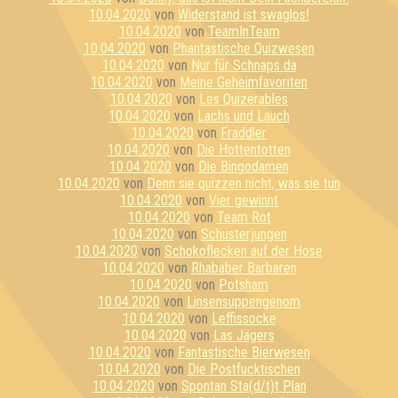
10.04.2020
von
Widerstand ist swaglos!
10.04.2020
von
TeamInTeam
10.04.2020
von
Phantastische Quizwesen
10.04.2020
von
Nur für Schnaps da
10.04.2020
von
Meine Geheimfavoriten
10.04.2020
von
Les Quizerables
10.04.2020
von
Lachs und Lauch
10.04.2020
von
Fraddler
10.04.2020
von
Die Hottentotten
10.04.2020
von
Die Bingodamen
10.04.2020
von
Denn sie quizzen nicht, was sie tun
10.04.2020
von
Vier gewinnt
10.04.2020
von
Team Rot
10.04.2020
von
Schusterjungen
10.04.2020
von
Schokoflecken auf der Hose
10.04.2020
von
Rhababer Barbaren
10.04.2020
von
Potsham
10.04.2020
von
Linsensuppengenom
10.04.2020
von
Leffissocke
10.04.2020
von
Las Jägers
10.04.2020
von
Fantastische Bierwesen
10.04.2020
von
Die Postfucktischen
10.04.2020
von
Spontan Sta(d/t)t Plan