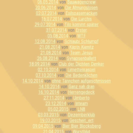
06.05.2014
von
Bauwagencrew
20.06.2014
von
Die Ahnungslosen
02.07.2014
von
Exilspasemacken
16.07.2014
von
Die Lurchis
29.07.2014
von
Tilo kommt später
31.07.2014
von
Erster
05.08.2014
von
WTF
12.08.2014
von
Schlaubi Schlumpf
21.08.2014
von
Käptn Kienitz
21.08.2014
von
Team Jesus
26.08.2014
von
Synapsenballett
18.09.2014
von
Club der Dichten Denker
02.10.2014
von
Limettenraspel
07.10.2014
von
Die Bedenklichen
14.10.2014
von
ohne Tännchen aufgeschmissen
14.10.2014
von
Ganz nah dran
16.10.2014
von
Herrengedeck
27.11.2014
von
Umberto
23.12.2014
von
Inteam
05.02.2015
von
LN8
03.03.2015
von
Dezemberklub
19.03.2015
von
Gescheit_ert
09.04.2015
von
Bier Bier Blocksberg
21.04.2015
von
Wurstblut