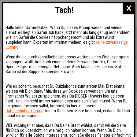
×
Tach!
Hallo lieber Safari-Nutzer. Wenn Du dieses Popup wieder und wieder
siehst: es liegt an Safari. Ich habe jetzt mehr als lang genug recherchiert,
wie ich Safari die Cookies häppchengerecht und als Extrawurst
zuspielen kann. Experten im Internet meinen: es gibt
keine zuverlässige
Lösung
.
Wenn ihr die durchschnittliche Lebensserwartung eines Webdevelopers
verlängern wollt: holt Euch einen anderen Browser. Firefox, Chrome,
Opera, Edge - meinetwegen Netscape. Aber lasst die Finger von Safari.
Safari ist der Suppenkasper der Browser.
Wie es scheint, besuchst Du Quizlabor.de zum ersten Mal. Erst einmal
weisen wir Dich darauf hin, dass wir Cookies verwenden, um uns
(ironischer Weise) zu speichern, das Du DIESEN Hinweis hier gelesen
hast - und ihn nicht immer wieder lesen und schließen musst. Wenn Du
es genauer wissen willst, kommst Du hier zu unserer
Datenschutzerklärung
. Indem Du unsere Seite besuchst, erklärst Du Dich
damit einverstanden.
VIEL wichtiger ist aber, dass Du Deine Stadt wählst, damit wir die Seite
für Dich so übersichtlich wie möglich halten können. Wenn Du Dich
wirklich für
alle
Städte interessierst, schließe dieses Fenster einfach mit