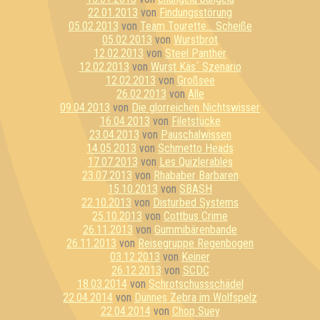
22.01.2013
von
Findungsstörung
05.02.2013
von
Team Tourette... Scheiße
05.02.2013
von
Wurstbrot
12.02.2013
von
Steel Panther
12.02.2013
von
Wurst Käs´ Szenario
12.02.2013
von
Großsee
26.02.2013
von
Alle
09.04.2013
von
Die glorreichen Nichtswisser
16.04.2013
von
Filetstücke
23.04.2013
von
Pauschalwissen
14.05.2013
von
Schmetto Heads
17.07.2013
von
Les Quizlerables
23.07.2013
von
Rhababer Barbaren
15.10.2013
von
SBASH
22.10.2013
von
Disturbed Systems
25.10.2013
von
Cottbus Crime
26.11.2013
von
Gummibärenbande
26.11.2013
von
Reisegruppe Regenbogen
03.12.2013
von
Keiner
26.12.2013
von
SCDC
18.03.2014
von
Schrotschussschädel
22.04.2014
von
Dünnes Zebra im Wolfspelz
22.04.2014
von
Chop Suey