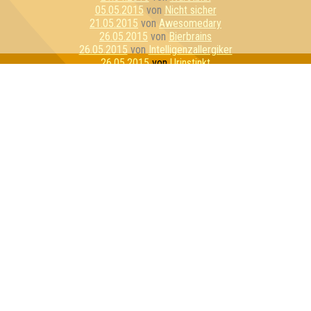
05.05.2015
von
Nicht sicher
21.05.2015
von
Awesomedary
26.05.2015
von
Bierbrains
26.05.2015
von
Intelligenzallergiker
26.05.2015
von
Urinstinkt
04.06.2015
von
Lasso von Dü
11.06.2015
von
Quizzly Bears
23.06.2015
von
Stammtisch Stoner
23.06.2015
von
Bierzwerge
10.07.2015
von
Joy & Happiness & CoKG
21.07.2015
von
LS OPiUm
07.08.2015
von
Schnapsosaurus
11.08.2015
von
Alle Ahnungslos
11.08.2015
von
PLS - Penis Light System
14.08.2015
von
Quizzly Bären
01.09.2015
von
Die Grifflers
17.09.2015
von
Familienoberhauptvogel
01.10.2015
von
Rosa Porks
01.10.2015
von
Molle Kühl
27.10.2015
von
Die stets Bemühten