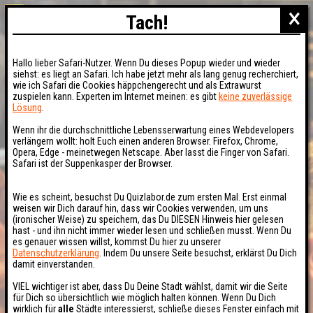
×
Tach!
Hallo lieber Safari-Nutzer. Wenn Du dieses Popup wieder und wieder
siehst: es liegt an Safari. Ich habe jetzt mehr als lang genug recherchiert,
wie ich Safari die Cookies häppchengerecht und als Extrawurst
zuspielen kann. Experten im Internet meinen: es gibt
keine zuverlässige
Lösung
.
Wenn ihr die durchschnittliche Lebensserwartung eines Webdevelopers
verlängern wollt: holt Euch einen anderen Browser. Firefox, Chrome,
Opera, Edge - meinetwegen Netscape. Aber lasst die Finger von Safari.
Safari ist der Suppenkasper der Browser.
Wie es scheint, besuchst Du Quizlabor.de zum ersten Mal. Erst einmal
weisen wir Dich darauf hin, dass wir Cookies verwenden, um uns
(ironischer Weise) zu speichern, das Du DIESEN Hinweis hier gelesen
hast - und ihn nicht immer wieder lesen und schließen musst. Wenn Du
es genauer wissen willst, kommst Du hier zu unserer
Datenschutzerklärung
. Indem Du unsere Seite besuchst, erklärst Du Dich
damit einverstanden.
VIEL wichtiger ist aber, dass Du Deine Stadt wählst, damit wir die Seite
für Dich so übersichtlich wie möglich halten können. Wenn Du Dich
wirklich für
alle
Städte interessierst, schließe dieses Fenster einfach mit