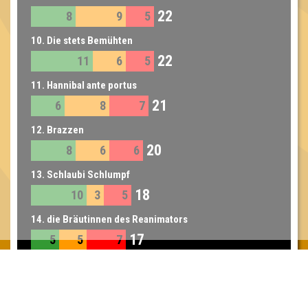
22
8
9
5
10. Die stets Bemühten
22
11
6
5
11. Hannibal ante portus
21
6
8
7
12. Brazzen
20
8
6
6
13. Schlaubi Schlumpf
18
10
3
5
14. die Bräutinnen des Reanimators
17
5
5
7
14. Cousin Connection
17
9
5
3