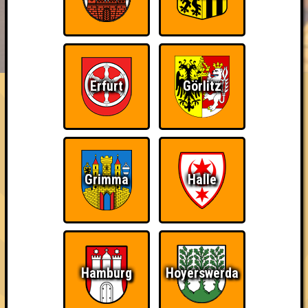
BUCHEN
RESERVIERUNG
HIGHSCORE
EVENTS
ÜBER UNS
FAQ
Erfurt
Görlitz
«
»
Seitenquiz #148
"Sonnige Zeiten!" · 11.08.2015 · Prima Wetter
Info
Punkte
Angemeldete Teams
Grimma
Halle
Hamburg
Hoyerswerda