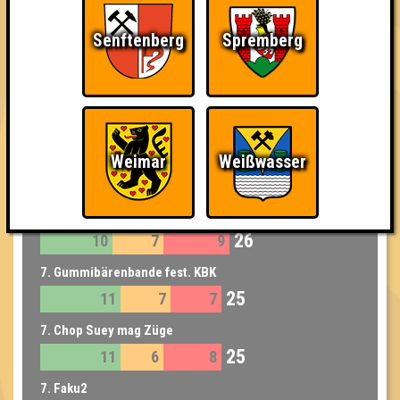
27
9
10
8
Senftenberg
Spremberg
5. Eight Tännchen please!
27
12
9
6
5. Denken mit Getränken
27
11
8
8
6. Wurstblut
Weimar
Weißwasser
26
9
6
11
6. Alle Ahnungslosen
26
10
7
9
7. Gummibärenbande fest. KBK
25
11
7
7
7. Chop Suey mag Züge
25
11
6
8
7. Faku2