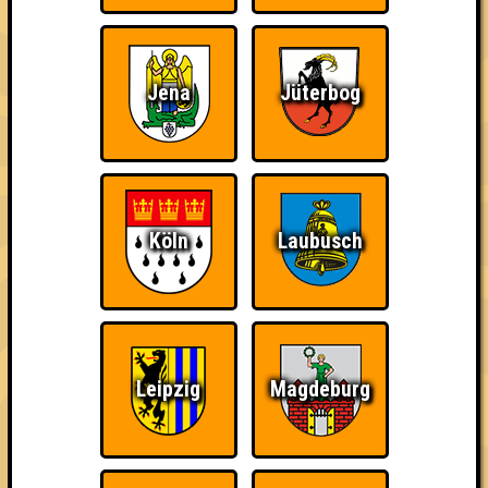
Punkte
Jena
Jüterbog
1. Rhababer Barbaren
33
12
11
10
2. Stammzebra
30
14
8
8
Köln
Laubusch
3. ohne Obi-Wan aufgeschmissen
29
13
11
5
4. Seitensprung
28
13
7
8
Leipzig
Magdeburg
5. Fango am Mars
27
11
8
8
5. Team Jesus