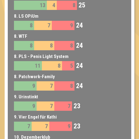
25
13
4
8
8. LS OPiUm
24
8
7
9
8. WTF
24
8
8
8
8. PLS - Penis Light System
24
11
8
5
8. Patchwork-Family
24
9
7
8
9. Urinstinkt
23
9
7
7
9. Vier Engel für Kathi
23
7
7
9
10. Dezemberklub