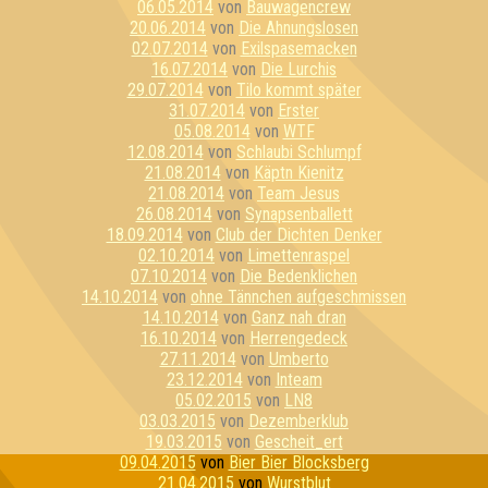
06.05.2014
von
Bauwagencrew
20.06.2014
von
Die Ahnungslosen
02.07.2014
von
Exilspasemacken
16.07.2014
von
Die Lurchis
29.07.2014
von
Tilo kommt später
31.07.2014
von
Erster
05.08.2014
von
WTF
12.08.2014
von
Schlaubi Schlumpf
21.08.2014
von
Käptn Kienitz
21.08.2014
von
Team Jesus
26.08.2014
von
Synapsenballett
18.09.2014
von
Club der Dichten Denker
02.10.2014
von
Limettenraspel
07.10.2014
von
Die Bedenklichen
14.10.2014
von
ohne Tännchen aufgeschmissen
14.10.2014
von
Ganz nah dran
16.10.2014
von
Herrengedeck
27.11.2014
von
Umberto
23.12.2014
von
Inteam
05.02.2015
von
LN8
03.03.2015
von
Dezemberklub
19.03.2015
von
Gescheit_ert
09.04.2015
von
Bier Bier Blocksberg
21.04.2015
von
Wurstblut