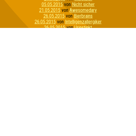
05.05.2015
von
Nicht sicher
21.05.2015
von
Awesomedary
26.05.2015
von
Bierbrains
26.05.2015
von
Intelligenzallergiker
26.05.2015
von
Urinstinkt
04.06.2015
von
Lasso von Dü
11.06.2015
von
Quizzly Bears
23.06.2015
von
Stammtisch Stoner
23.06.2015
von
Bierzwerge
10.07.2015
von
Joy & Happiness & CoKG
21.07.2015
von
LS OPiUm
07.08.2015
von
Schnapsosaurus
11.08.2015
von
Alle Ahnungslos
11.08.2015
von
PLS - Penis Light System
14.08.2015
von
Quizzly Bären
01.09.2015
von
Die Grifflers
17.09.2015
von
Familienoberhauptvogel
01.10.2015
von
Rosa Porks
01.10.2015
von
Molle Kühl
27.10.2015
von
Die stets Bemühten