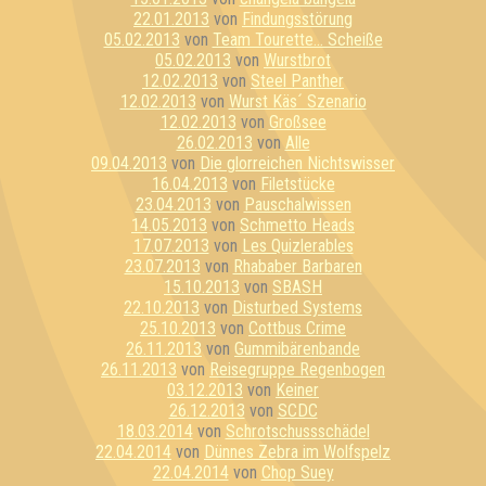
22.01.2013
von
Findungsstörung
05.02.2013
von
Team Tourette... Scheiße
05.02.2013
von
Wurstbrot
12.02.2013
von
Steel Panther
12.02.2013
von
Wurst Käs´ Szenario
12.02.2013
von
Großsee
26.02.2013
von
Alle
09.04.2013
von
Die glorreichen Nichtswisser
16.04.2013
von
Filetstücke
23.04.2013
von
Pauschalwissen
14.05.2013
von
Schmetto Heads
17.07.2013
von
Les Quizlerables
23.07.2013
von
Rhababer Barbaren
15.10.2013
von
SBASH
22.10.2013
von
Disturbed Systems
25.10.2013
von
Cottbus Crime
26.11.2013
von
Gummibärenbande
26.11.2013
von
Reisegruppe Regenbogen
03.12.2013
von
Keiner
26.12.2013
von
SCDC
18.03.2014
von
Schrotschussschädel
22.04.2014
von
Dünnes Zebra im Wolfspelz
22.04.2014
von
Chop Suey