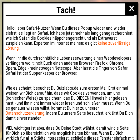
×
Tach!
Hallo lieber Safari-Nutzer. Wenn Du dieses Popup wieder und wieder
siehst: es liegt an Safari. Ich habe jetzt mehr als lang genug recherchiert,
wie ich Safari die Cookies häppchengerecht und als Extrawurst
zuspielen kann. Experten im Internet meinen: es gibt
keine zuverlässige
Lösung
.
Wenn ihr die durchschnittliche Lebensserwartung eines Webdevelopers
verlängern wollt: holt Euch einen anderen Browser. Firefox, Chrome,
Opera, Edge - meinetwegen Netscape. Aber lasst die Finger von Safari.
Safari ist der Suppenkasper der Browser.
Wie es scheint, besuchst Du Quizlabor.de zum ersten Mal. Erst einmal
weisen wir Dich darauf hin, dass wir Cookies verwenden, um uns
(ironischer Weise) zu speichern, das Du DIESEN Hinweis hier gelesen
hast - und ihn nicht immer wieder lesen und schließen musst. Wenn Du
es genauer wissen willst, kommst Du hier zu unserer
Datenschutzerklärung
. Indem Du unsere Seite besuchst, erklärst Du Dich
damit einverstanden.
VIEL wichtiger ist aber, dass Du Deine Stadt wählst, damit wir die Seite
für Dich so übersichtlich wie möglich halten können. Wenn Du Dich
wirklich für
alle
Städte interessierst, schließe dieses Fenster einfach mit