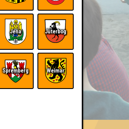
Jena
Jüterbog
Spremberg
Weimar
BER UNS