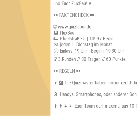
und Euer FluxBau! ♥
== FAKTENCHECK ==
🌐 www.quizlabor.de
🏨 FluxBau
🚋 Pfuelstraße 5 | 10997 Berlin
📅 jeden 1. Dienstag im Monat
🕗 Einlass: 19 Uhr | Beginn: 19:30 Uhr
⁉ 3 Runden // 30 Fragen // 60 Punkte
== REGELN ==
👨‍🏫 Die Quizmaster haben immer recht! I
📵 Handys, Smartphones, oder anderer Sch
👨‍👩‍👧‍👦 Euer Team darf maximal aus 10 
== GEWINNE ==
📈 Jedes teilnehmende Team erhält einen e