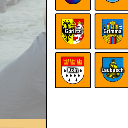
Görlitz
Grimma
Köln
Laubusch
EVENT