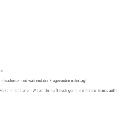
mmer.
nickschnack sind während der Fragerunden untersagt!
Personen bestehen! Wisset: ihr dürft euch gerne in mehrere Teams aufte
wig währenden Platz in unserer Highscore-Tabelle auf www.quizlabor.d