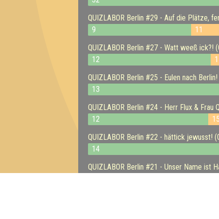
QUIZLABOR Berlin #29 - Auf die Plätze, fer
9
11
QUIZLABOR Berlin #27 - Watt weeß ick?! (
12
1
QUIZLABOR Berlin #25 - Eulen nach Berlin!
13
QUIZLABOR Berlin #24 - Herr Flux & Frau Q
12
1
QUIZLABOR Berlin #22 - hättick jewusst! (
14
QUIZLABOR Berlin #21 - Unser Name ist H
13
17
QUIZLABOR Berlin #20 - Mach Dir nen Lenz
13