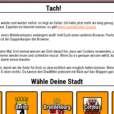
Tach!
wieder und wieder siehst: es liegt an Safari. Ich habe jetzt mehr als lang genug 
nn. Experten im Internet meinen: es gibt
keine zuverlässige Lösung
.
 eines Webdevelopers verlängern wollt: holt Euch einen anderen Browser. Fire
i ist der Suppenkasper der Browser.
sten Mal. Erst einmal weisen wir Dich darauf hin, dass wir Cookies verwenden, 
t immer wieder lesen und schließen musst. Wenn Du es genauer wissen willst, 
h damit einverstanden.
st, damit wir die Seite für Dich so übersichtlich wie möglich halten können. Wen
 X oben rechts. Du kannst den Stadtfilter jederzeit mit Klick auf das Wappen gan
Wähle Deine Stadt
Berlin
Brandenburg
Cottbus