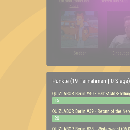
Wir sind immer bei
Nerven aus Stahl
Euch!
Streber
Eindeutige
Punkte (19 Teilnahmen | 0 Siege)
QUIZLABOR Berlin #40 - Halb-Acht-Stellun
15
QUIZLABOR Berlin #39 - Return of the Ner
20
QUIZLABOR Berlin #38 - Winterwach! (06.