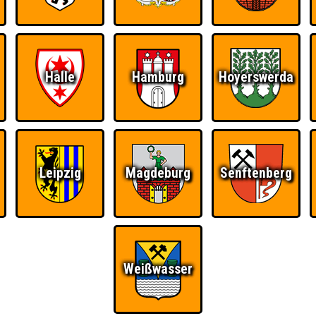
Halle
Hamburg
Hoyerswerda
Leipzig
Magdeburg
Senftenberg
Ü
FAQ
BUCHEN
RESERVIERUNG
HIGHSCORE
Weißwasser
S