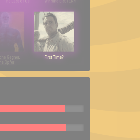
The Last of Us
Wir sind ERSTER?!
che Gegner,
First Time?
ne Opfer