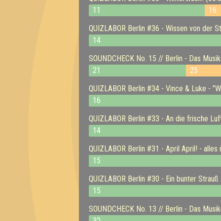
11
16
QUIZLABOR Berlin #36 - Wissen von der St
14
SOUNDCHECK No. 15 // Berlin - Das Musikq
21
25
QUIZLABOR Berlin #34 - Vince & Luke - "W
16
QUIZLABOR Berlin #33 - An die frische Luf
14
QUIZLABOR Berlin #31 - April April! - alles
15
QUIZLABOR Berlin #30 - Ein bunter Strauß
15
SOUNDCHECK No. 13 // Berlin - Das Musikq
32