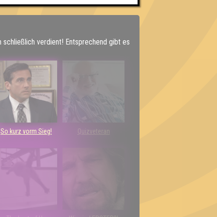
h schließlich verdient! Entsprechend gibt es
So kurz vorm Sieg!
Quizveteran