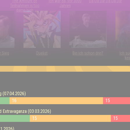
The Amount of
Ich war da, vor 3000
Da-Da Da! Da-Da Da!
Teilnahmen is too
Jahren
damn high
r Sieg
Duelist
Bin ich schon drin?
Ich su
kei
g (07.04.2026)
16
15
d Extravaganza (03.03.2026)
15
15
01.2026)