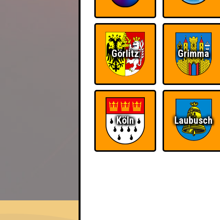
Görlitz
Grimma
Köln
Laubusch
EVENT
Power Puff People