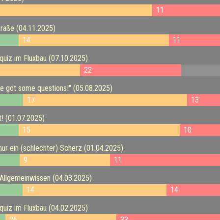
11
raße (04.11.2025)
14
11
uiz im Fluxbau (07.10.2025)
22
e got some questions!" (05.08.2025)
17
13
t! (01.07.2025)
15
10
 nur ein (schlechter) Scherz (01.04.2025)
9
11
 Allgemeinwissen (04.03.2025)
14
14
uiz im Fluxbau (04.02.2025)
26
33