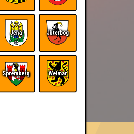
Jena
Jüterbog
Spremberg
Weimar
BER UNS