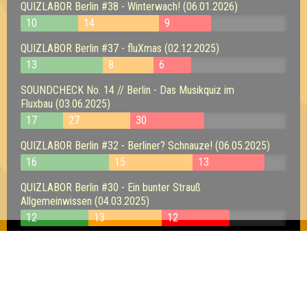
QUIZLABOR Berlin #38 - Winterwach! (06.01.2026)
10
14
9
QUIZLABOR Berlin #37 - fluXmas (02.12.2025)
13
8
6
SOUNDCHECK No. 14 // Berlin - Das Musikquiz im
Fluxbau (03.06.2025)
17
27
30
QUIZLABOR Berlin #32 - Berliner? Schnauze! (06.05.2025)
16
15
13
QUIZLABOR Berlin #30 - Ein bunter Strauß
Allgemeinwissen (04.03.2025)
12
13
12
QUIZLABOR Berlin #29 - Auf die Plätze, fertig,
Quiz! (07.01.2025)
11
14
9
QUIZLABOR Berlin #24 - Herr Flux & Frau