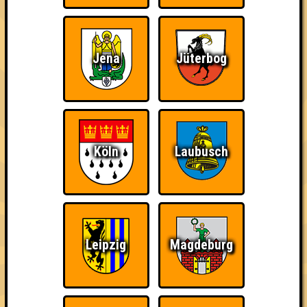
Errungenschaften für den 1. Platz.
Jena
Jüterbog
Wiederzehn macht
Schon wieder zum
Quizveteran
Freude
Quiz?!
Köln
Laubusch
Leipzig
Magdeburg
Wir sind immer bei
Nerven aus Stahl
The Amount of
Euch!
Teilnahmen is too
damn high