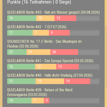
Punkte (16 Teilnahmen | 0 Siege)
QUIZLABOR Berlin #43 - Nah am Wasser gequizt (04.08.2026)
16
10
12
QUIZLABOR Berlin #42 - 7 (07.07.2026)
11
7
9
SOUNDCHECK No. 17 // Berlin - Das Musikquiz im
Fluxbau (02.06.2026)
25
31
36
QUIZLABOR Berlin #41 - Das Europa Spezial (05.05.2026)
16
12
13
QUIZLABOR Berlin #40 - Halb-Acht-Stellung (07.04.2026)
15
15
14
QUIZLABOR Berlin #39 - Return of the Nerd
Extravaganza (03.03.2026)
14
7
3