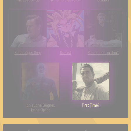
Eindeutiger Sieg
Duelist
Bin ich schon drin?
Ich suche Gegner,
First Time?
keine Opfer