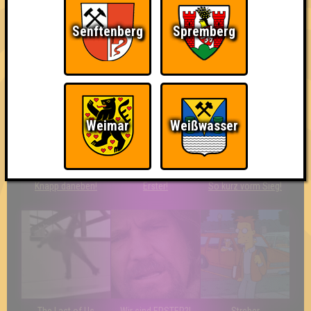
Senftenberg
Spremberg
Ich war da, vor 3000
Da-Da Da! Da-Da Da!
Teil der Oberschicht
Jahren
Weimar
Weißwasser
Knapp daneben!
Erster!
So kurz vorm Sieg!
The Last of Us
Wir sind ERSTER?!
Streber