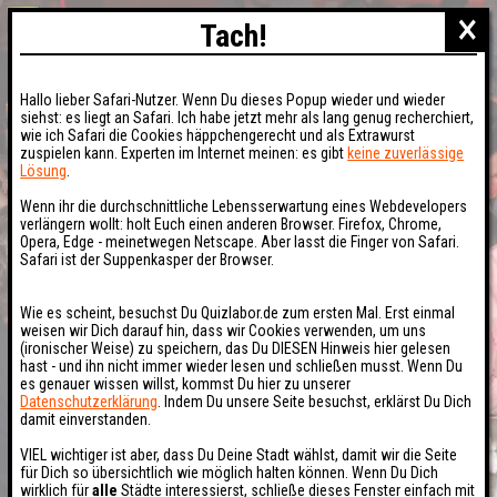
×
Tach!
Hallo lieber Safari-Nutzer. Wenn Du dieses Popup wieder und wieder
siehst: es liegt an Safari. Ich habe jetzt mehr als lang genug recherchiert,
wie ich Safari die Cookies häppchengerecht und als Extrawurst
zuspielen kann. Experten im Internet meinen: es gibt
keine zuverlässige
Lösung
.
Wenn ihr die durchschnittliche Lebensserwartung eines Webdevelopers
verlängern wollt: holt Euch einen anderen Browser. Firefox, Chrome,
Opera, Edge - meinetwegen Netscape. Aber lasst die Finger von Safari.
Safari ist der Suppenkasper der Browser.
Wie es scheint, besuchst Du Quizlabor.de zum ersten Mal. Erst einmal
weisen wir Dich darauf hin, dass wir Cookies verwenden, um uns
(ironischer Weise) zu speichern, das Du DIESEN Hinweis hier gelesen
hast - und ihn nicht immer wieder lesen und schließen musst. Wenn Du
es genauer wissen willst, kommst Du hier zu unserer
Datenschutzerklärung
. Indem Du unsere Seite besuchst, erklärst Du Dich
damit einverstanden.
VIEL wichtiger ist aber, dass Du Deine Stadt wählst, damit wir die Seite
für Dich so übersichtlich wie möglich halten können. Wenn Du Dich
wirklich für
alle
Städte interessierst, schließe dieses Fenster einfach mit