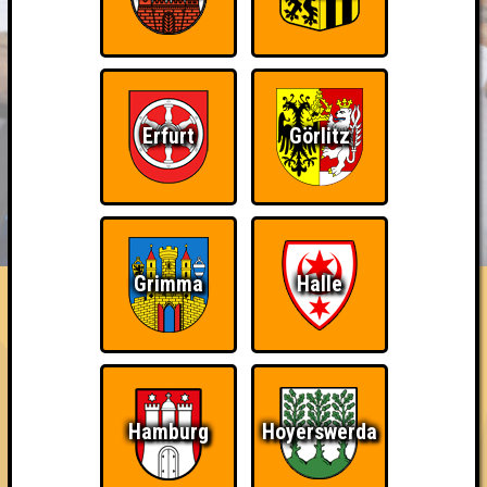
Erfurt
Görlitz
BUCHEN
RESERVIERUNG
HIGHSCORE
EVENTS
ÜBER UNS
FAQ
Grimma
Halle
That Awkward Moment Between Birth
and Death
Errungenschaften
Hamburg
Hoyerswerda
Kleiner Hinweis: bei uns sind Teams, die in einem Stechen
verlieren, trotzdem auf dem 1. Platz - den haben sie sich
schließlich verdient! Entsprechend gibt es für diese auch