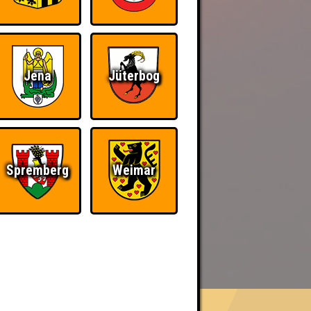
Jena
Jüterbog
Spremberg
Weimar
BER UNS