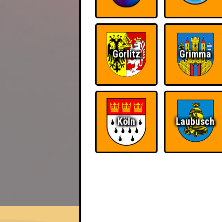
Görlitz
Grimma
Köln
Laubusch
EVENT