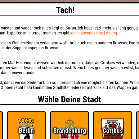
Tach!
wieder und wieder siehst: es liegt an Safari. Ich habe jetzt mehr als lang genug 
nn. Experten im Internet meinen: es gibt
keine zuverlässige Lösung
.
 eines Webdevelopers verlängern wollt: holt Euch einen anderen Browser. Fire
i ist der Suppenkasper der Browser.
sten Mal. Erst einmal weisen wir Dich darauf hin, dass wir Cookies verwenden, 
t immer wieder lesen und schließen musst. Wenn Du es genauer wissen willst, 
h damit einverstanden.
st, damit wir die Seite für Dich so übersichtlich wie möglich halten können. Wen
 X oben rechts. Du kannst den Stadtfilter jederzeit mit Klick auf das Wappen gan
Wähle Deine Stadt
Berlin
Brandenburg
Cottbus