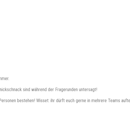
mmer.
nickschnack sind während der Fragerunden untersagt!
Personen bestehen! Wisset: ihr dürft euch gerne in mehrere Teams aufte
wig währenden Platz in unserer Highscore-Tabelle auf www.quizlabor.d