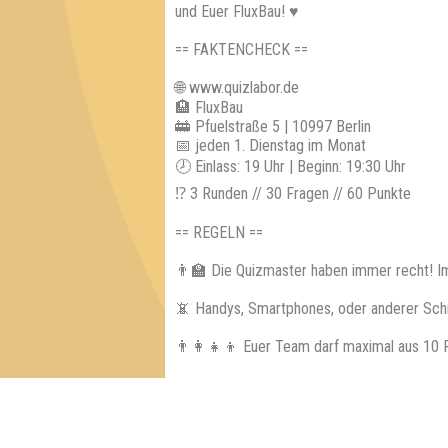
und Euer FluxBau! ♥
== FAKTENCHECK ==
🌐 www.quizlabor.de
🏨 FluxBau
🚋 Pfuelstraße 5 | 10997 Berlin
📅 jeden 1. Dienstag im Monat
🕗 Einlass: 19 Uhr | Beginn: 19:30 Uhr
⁉ 3 Runden // 30 Fragen // 60 Punkte
== REGELN ==
👨‍🏫 Die Quizmaster haben immer recht! I
📵 Handys, Smartphones, oder anderer Sch
👨‍👩‍👧‍👦 Euer Team darf maximal aus 10 
== GEWINNE ==
📈 Jedes teilnehmende Team erhält einen e