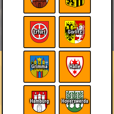
Erfurt
Görlitz
BUCHEN
RESERVIERUNG
HIGHSCORE
EVENTS
ÜBER UNS
FAQ
Quizveteran
Grimma
Halle
Nehmt an 50 Quizlaboren teil
~ Noch nicht erreicht ~
Hamburg
Hoyerswerda