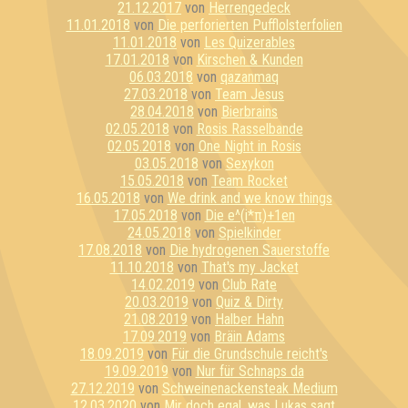
21.12.2017
von
Herrengedeck
11.01.2018
von
Die perforierten Pufflolsterfolien
11.01.2018
von
Les Quizerables
17.01.2018
von
Kirschen & Kunden
06.03.2018
von
qazanmaq
27.03.2018
von
Team Jesus
28.04.2018
von
Bierbrains
02.05.2018
von
Rosis Rasselbande
02.05.2018
von
One Night in Rosis
03.05.2018
von
Sexykon
15.05.2018
von
Team Rocket
16.05.2018
von
We drink and we know things
17.05.2018
von
Die e^(i*π)+1en
24.05.2018
von
Spielkinder
17.08.2018
von
Die hydrogenen Sauerstoffe
11.10.2018
von
That's my Jacket
14.02.2019
von
Club Rate
20.03.2019
von
Quiz & Dirty
21.08.2019
von
Halber Hahn
17.09.2019
von
Bräin Adams
18.09.2019
von
Für die Grundschule reicht's
19.09.2019
von
Nur für Schnaps da
27.12.2019
von
Schweinenackensteak Medium
12.03.2020
von
Mir doch egal, was Lukas sagt