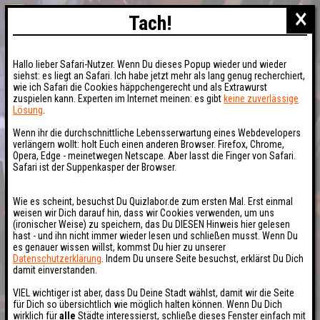
×
Tach!
Hallo lieber Safari-Nutzer. Wenn Du dieses Popup wieder und wieder
siehst: es liegt an Safari. Ich habe jetzt mehr als lang genug recherchiert,
wie ich Safari die Cookies häppchengerecht und als Extrawurst
zuspielen kann. Experten im Internet meinen: es gibt
keine zuverlässige
Lösung
.
Wenn ihr die durchschnittliche Lebensserwartung eines Webdevelopers
verlängern wollt: holt Euch einen anderen Browser. Firefox, Chrome,
Opera, Edge - meinetwegen Netscape. Aber lasst die Finger von Safari.
Safari ist der Suppenkasper der Browser.
Wie es scheint, besuchst Du Quizlabor.de zum ersten Mal. Erst einmal
weisen wir Dich darauf hin, dass wir Cookies verwenden, um uns
(ironischer Weise) zu speichern, das Du DIESEN Hinweis hier gelesen
hast - und ihn nicht immer wieder lesen und schließen musst. Wenn Du
es genauer wissen willst, kommst Du hier zu unserer
Datenschutzerklärung
. Indem Du unsere Seite besuchst, erklärst Du Dich
damit einverstanden.
VIEL wichtiger ist aber, dass Du Deine Stadt wählst, damit wir die Seite
für Dich so übersichtlich wie möglich halten können. Wenn Du Dich
wirklich für
alle
Städte interessierst, schließe dieses Fenster einfach mit