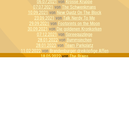
06.07.2021
von
Krosse Kruppe
07.07.2021
von
The Schwenkmans
10.09.2021
von
New Quidz On The Block
23.09.2021
von
Talk Nerdy To Me
29.09.2021
von
Footprints on the Moon
30.09.2021
von
Die goldenen Kronkorken
07.12.2021
von
Spreequizlinge
28.01.2022
von
Bummsinchen
28.01.2022
von
Team Parkplatz
11.02.2022
von
Brandenburger dreiköpfige Affen
18.05.2022
von
The Brains
09.06.2022
von
Die drei glorreichen Sieben
15.06.2022
von
Globo Gym Purpur Cobras
03.08.2022
von
Der Klügere kippt nach
01.03.2023
von
Galileel
30.06.2023
von
Pepe der Randzonenfrosch
04.08.2023
von
Die schwarzhörnigen Totengräberkäfer
12.09.2023
von
GameEinsam
29.12.2023
von
Team Schlübberjummi
01.02.2024
von
Die Ahnungslosen
29.02.2024
von
Dilettantenstadl
05.04.2024
von
Nerdy by Nature
13.06.2024
von
My Wife and the Microwave
15.06.2024
von
Freunde der sorbischen Folklore