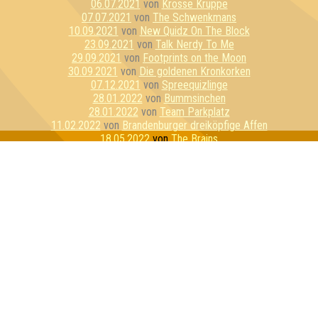
06.07.2021
von
Krosse Kruppe
07.07.2021
von
The Schwenkmans
10.09.2021
von
New Quidz On The Block
23.09.2021
von
Talk Nerdy To Me
29.09.2021
von
Footprints on the Moon
30.09.2021
von
Die goldenen Kronkorken
07.12.2021
von
Spreequizlinge
28.01.2022
von
Bummsinchen
28.01.2022
von
Team Parkplatz
11.02.2022
von
Brandenburger dreiköpfige Affen
18.05.2022
von
The Brains
09.06.2022
von
Die drei glorreichen Sieben
15.06.2022
von
Globo Gym Purpur Cobras
03.08.2022
von
Der Klügere kippt nach
01.03.2023
von
Galileel
30.06.2023
von
Pepe der Randzonenfrosch
04.08.2023
von
Die schwarzhörnigen Totengräberkäfer
12.09.2023
von
GameEinsam
29.12.2023
von
Team Schlübberjummi
01.02.2024
von
Die Ahnungslosen
29.02.2024
von
Dilettantenstadl
05.04.2024
von
Nerdy by Nature
13.06.2024
von
My Wife and the Microwave
15.06.2024
von
Freunde der sorbischen Folklore