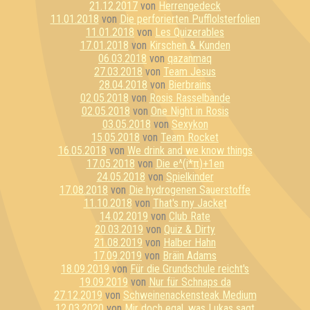
21.12.2017
von
Herrengedeck
11.01.2018
von
Die perforierten Pufflolsterfolien
11.01.2018
von
Les Quizerables
17.01.2018
von
Kirschen & Kunden
06.03.2018
von
qazanmaq
27.03.2018
von
Team Jesus
28.04.2018
von
Bierbrains
02.05.2018
von
Rosis Rasselbande
02.05.2018
von
One Night in Rosis
03.05.2018
von
Sexykon
15.05.2018
von
Team Rocket
16.05.2018
von
We drink and we know things
17.05.2018
von
Die e^(i*π)+1en
24.05.2018
von
Spielkinder
17.08.2018
von
Die hydrogenen Sauerstoffe
11.10.2018
von
That's my Jacket
14.02.2019
von
Club Rate
20.03.2019
von
Quiz & Dirty
21.08.2019
von
Halber Hahn
17.09.2019
von
Bräin Adams
18.09.2019
von
Für die Grundschule reicht's
19.09.2019
von
Nur für Schnaps da
27.12.2019
von
Schweinenackensteak Medium
12.03.2020
von
Mir doch egal, was Lukas sagt