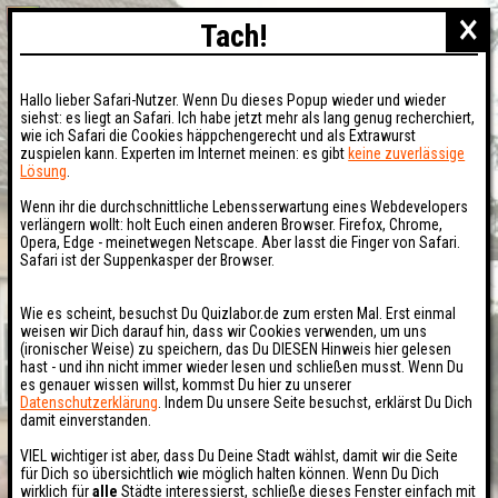
×
Tach!
Hallo lieber Safari-Nutzer. Wenn Du dieses Popup wieder und wieder
siehst: es liegt an Safari. Ich habe jetzt mehr als lang genug recherchiert,
wie ich Safari die Cookies häppchengerecht und als Extrawurst
zuspielen kann. Experten im Internet meinen: es gibt
keine zuverlässige
Lösung
.
Wenn ihr die durchschnittliche Lebensserwartung eines Webdevelopers
verlängern wollt: holt Euch einen anderen Browser. Firefox, Chrome,
Opera, Edge - meinetwegen Netscape. Aber lasst die Finger von Safari.
Safari ist der Suppenkasper der Browser.
Wie es scheint, besuchst Du Quizlabor.de zum ersten Mal. Erst einmal
weisen wir Dich darauf hin, dass wir Cookies verwenden, um uns
(ironischer Weise) zu speichern, das Du DIESEN Hinweis hier gelesen
hast - und ihn nicht immer wieder lesen und schließen musst. Wenn Du
es genauer wissen willst, kommst Du hier zu unserer
Datenschutzerklärung
. Indem Du unsere Seite besuchst, erklärst Du Dich
damit einverstanden.
VIEL wichtiger ist aber, dass Du Deine Stadt wählst, damit wir die Seite
für Dich so übersichtlich wie möglich halten können. Wenn Du Dich
wirklich für
alle
Städte interessierst, schließe dieses Fenster einfach mit