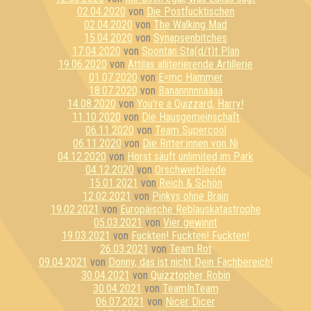
02.04.2020
von
Die Postfucktischen
02.04.2020
von
The Walking Mad
15.04.2020
von
Synapsenbitches
17.04.2020
von
Spontan Sta(d/t)t Plan
19.06.2020
von
Attilas alliterierende Artillerie
01.07.2020
von
E=mc Hammer
18.07.2020
von
Banannnnnaaaa
14.08.2020
von
You're a Quizzard, Harry!
11.10.2020
von
Die Hausgemeinschaft
06.11.2020
von
Team Supercool
06.11.2020
von
Die Ritter:innen von Ni
04.12.2020
von
Horst säuft unlimited im Park
04.12.2020
von
Orschwerbleede
15.01.2021
von
Reich & Schön
12.02.2021
von
Pinkys ohne Brain
19.02.2021
von
Europäische Reblauskatastrophe
05.03.2021
von
Vier gewinnt
19.03.2021
von
Fuckten! Fuckten! Fuckten!
26.03.2021
von
Team Rot
09.04.2021
von
Donny, das ist nicht Dein Fachbereich!
30.04.2021
von
Quizztopher Robin
30.04.2021
von
TeamInTeam
06.07.2021
von
Nicer Dicer