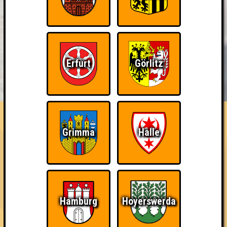
Erfurt
Görlitz
BUCHEN
RESERVIERUNG
HIGHSCORE
EVENTS
ÜBER UNS
FAQ
Quizveteran
Grimma
Halle
Nehmt an 50 Quizlaboren teil
~ Noch nicht erreicht ~
Hamburg
Hoyerswerda