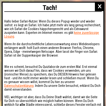
×
Tach!
Hallo lieber Safari-Nutzer. Wenn Du dieses Popup wieder und wieder
siehst: es liegt an Safari. Ich habe jetzt mehr als lang genug recherchiert,
wie ich Safari die Cookies häppchengerecht und als Extrawurst
zuspielen kann. Experten im Internet meinen: es gibt
keine zuverlässige
Lösung
.
Wenn ihr die durchschnittliche Lebensserwartung eines Webdevelopers
verlängern wollt: holt Euch einen anderen Browser. Firefox, Chrome,
Opera, Edge - meinetwegen Netscape. Aber lasst die Finger von Safari.
Safari ist der Suppenkasper der Browser.
Wie es scheint, besuchst Du Quizlabor.de zum ersten Mal. Erst einmal
weisen wir Dich darauf hin, dass wir Cookies verwenden, um uns
(ironischer Weise) zu speichern, das Du DIESEN Hinweis hier gelesen
hast - und ihn nicht immer wieder lesen und schließen musst. Wenn Du
es genauer wissen willst, kommst Du hier zu unserer
Datenschutzerklärung
. Indem Du unsere Seite besuchst, erklärst Du Dich
damit einverstanden.
VIEL wichtiger ist aber, dass Du Deine Stadt wählst, damit wir die Seite
für Dich so übersichtlich wie möglich halten können. Wenn Du Dich
wirklich für
alle
Städte interessierst, schließe dieses Fenster einfach mit