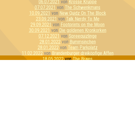
06.07.2021
von
Krosse Kruppe
07.07.2021
von
The Schwenkmans
10.09.2021
von
New Quidz On The Block
23.09.2021
von
Talk Nerdy To Me
29.09.2021
von
Footprints on the Moon
30.09.2021
von
Die goldenen Kronkorken
07.12.2021
von
Spreequizlinge
28.01.2022
von
Bummsinchen
28.01.2022
von
Team Parkplatz
11.02.2022
von
Brandenburger dreiköpfige Affen
18.05.2022
von
The Brains
09.06.2022
von
Die drei glorreichen Sieben
15.06.2022
von
Globo Gym Purpur Cobras
03.08.2022
von
Der Klügere kippt nach
01.03.2023
von
Galileel
30.06.2023
von
Pepe der Randzonenfrosch
04.08.2023
von
Die schwarzhörnigen Totengräberkäfer
12.09.2023
von
GameEinsam
29.12.2023
von
Team Schlübberjummi
01.02.2024
von
Die Ahnungslosen
29.02.2024
von
Dilettantenstadl
05.04.2024
von
Nerdy by Nature
13.06.2024
von
My Wife and the Microwave
15.06.2024
von
Freunde der sorbischen Folklore