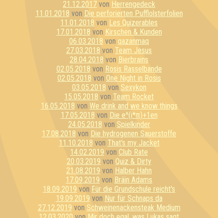
21.12.2017
von
Herrengedeck
11.01.2018
von
Die perforierten Pufflolsterfolien
11.01.2018
von
Les Quizerables
17.01.2018
von
Kirschen & Kunden
06.03.2018
von
qazanmaq
27.03.2018
von
Team Jesus
28.04.2018
von
Bierbrains
02.05.2018
von
Rosis Rasselbande
02.05.2018
von
One Night in Rosis
03.05.2018
von
Sexykon
15.05.2018
von
Team Rocket
16.05.2018
von
We drink and we know things
17.05.2018
von
Die e^(i*π)+1en
24.05.2018
von
Spielkinder
17.08.2018
von
Die hydrogenen Sauerstoffe
11.10.2018
von
That's my Jacket
14.02.2019
von
Club Rate
20.03.2019
von
Quiz & Dirty
21.08.2019
von
Halber Hahn
17.09.2019
von
Bräin Adams
18.09.2019
von
Für die Grundschule reicht's
19.09.2019
von
Nur für Schnaps da
27.12.2019
von
Schweinenackensteak Medium
12.03.2020
von
Mir doch egal, was Lukas sagt