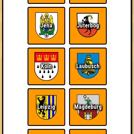
Wir sind immer bei
Nerven aus Stahl
The Amount of
Euch!
Teilnahmen is too
Jena
Jüterbog
damn high
Köln
Laubusch
Ich war da, vor 3000
Da-Da Da! Da-Da Da!
Teil der Oberschicht
Jahren
Leipzig
Magdeburg
Knapp daneben!
Erster!
So kurz vorm Sieg!