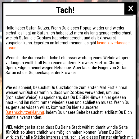
×
Tach!
Hallo lieber Safari-Nutzer. Wenn Du dieses Popup wieder und wieder
siehst: es liegt an Safari. Ich habe jetzt mehr als lang genug recherchiert,
wie ich Safari die Cookies häppchengerecht und als Extrawurst
zuspielen kann. Experten im Internet meinen: es gibt
keine zuverlässige
Lösung
.
Wenn ihr die durchschnittliche Lebensserwartung eines Webdevelopers
verlängern wollt: holt Euch einen anderen Browser. Firefox, Chrome,
Opera, Edge - meinetwegen Netscape. Aber lasst die Finger von Safari.
Safari ist der Suppenkasper der Browser.
Wie es scheint, besuchst Du Quizlabor.de zum ersten Mal. Erst einmal
weisen wir Dich darauf hin, dass wir Cookies verwenden, um uns
(ironischer Weise) zu speichern, das Du DIESEN Hinweis hier gelesen
hast - und ihn nicht immer wieder lesen und schließen musst. Wenn Du
es genauer wissen willst, kommst Du hier zu unserer
Datenschutzerklärung
. Indem Du unsere Seite besuchst, erklärst Du Dich
damit einverstanden.
VIEL wichtiger ist aber, dass Du Deine Stadt wählst, damit wir die Seite
für Dich so übersichtlich wie möglich halten können. Wenn Du Dich
wirklich für
alle
Städte interessierst, schließe dieses Fenster einfach mit