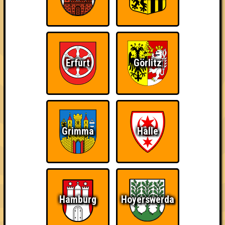
Lost frequencies
Errungenschaften
Kleiner Hinweis: bei uns sind Teams, die in einem Stechen
Erfurt
Görlitz
verlieren, trotzdem auf dem 1. Platz - den haben sie sich
schließlich verdient! Entsprechend gibt es für diese auch
Errungenschaften für den 1. Platz.
Grimma
Halle
Schon wieder zum
Wiederzehn macht
Quizveteran
Quiz?!
Freude
Hamburg
Hoyerswerda