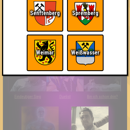
Senftenberg
Spremberg
The Last of Us
Wir sind ERSTER?!
Streber
Weimar
Weißwasser
Eindeutiger Sieg
Duelist
Bin ich schon drin?