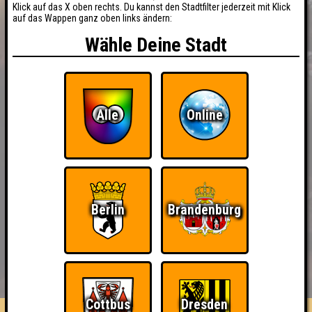
Klick auf das X oben rechts. Du kannst den Stadtfilter jederzeit mit Klick
auf das Wappen ganz oben links ändern:
Wähle Deine Stadt
Alle
Online
Berlin
Brandenburg
BUCHEN
RESERVIERUNG
HIGHSCORE
EVENTS
ÜBER UNS
FAQ
Cottbus
Dresden