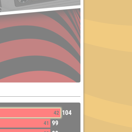
104
42
99
41