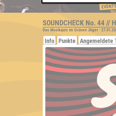
EVENT
SOUNDCHECK No. 44 // 
Das Musikquiz im Grünen Jäger · 27.01.20
Info
Punkte
Angemeldete 