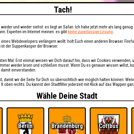
Tach!
wieder und wieder siehst: es liegt an Safari. Ich habe jetzt mehr als lang genug 
nn. Experten im Internet meinen: es gibt
keine zuverlässige Lösung
.
 eines Webdevelopers verlängern wollt: holt Euch einen anderen Browser. Fire
i ist der Suppenkasper der Browser.
sten Mal. Erst einmal weisen wir Dich darauf hin, dass wir Cookies verwenden, 
t immer wieder lesen und schließen musst. Wenn Du es genauer wissen willst, 
h damit einverstanden.
st, damit wir die Seite für Dich so übersichtlich wie möglich halten können. Wen
 X oben rechts. Du kannst den Stadtfilter jederzeit mit Klick auf das Wappen gan
Wähle Deine Stadt
Berlin
Brandenburg
Cottbus