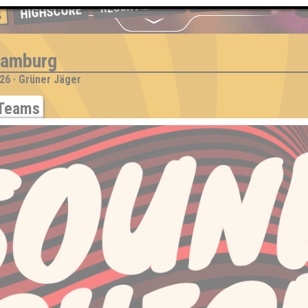
BUCHEN
RESERVIERUNG
HIGHSCORE
S
Hamburg
26 · Grüner Jäger
Teams