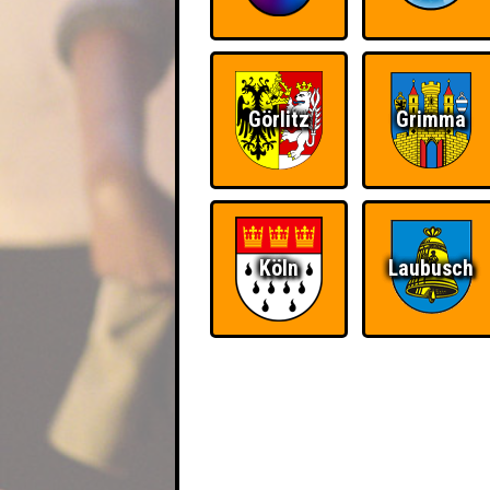
Görlitz
Grimma
Köln
Laubusch