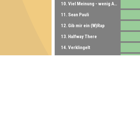
10. Viel Meinung - wenig Ahnung
11. Sean Pauli
12. Gib mir ein (W)Rap
13. Halfway There
14. Verklingelt
15. Die Franklin-Familie
16. Quissy Elliott
17. Charlotte & die Chartbreaker
18. Lost frequencies
18. Rambazamba-Rhythmus-Raketen
18. Sehr fettes Brot
19. Poggilicious
20. Team Tönnchen