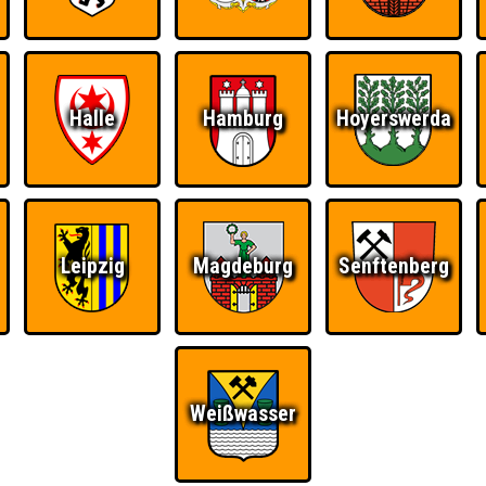
Halle
Hamburg
Hoyerswerda
Leipzig
Magdeburg
Senftenberg
Weißwasser
Ü
FAQ