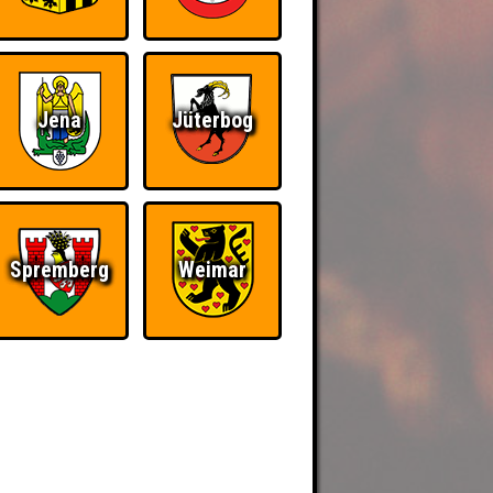
Jena
Jüterbog
Spremberg
Weimar
BER UNS