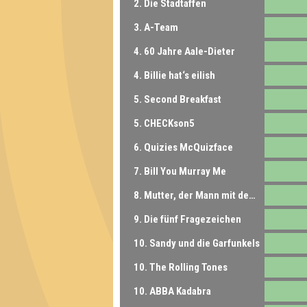
2. Die Stadtaffen
3. A-Team
4. 60 Jahre Aale-Dieter
4. Billie hat‘s eilish
5. Second Breakfast
5. CHECKson5
6. Quizies McQuizface
7. Bill You Murray Me
8. Mutter, der Mann mit dem Quiz ist da
9. Die fünf Fragezeichen
10. Sandy und die Garfunkels
10. The Rolling Tones
10. ABBA Kadabra