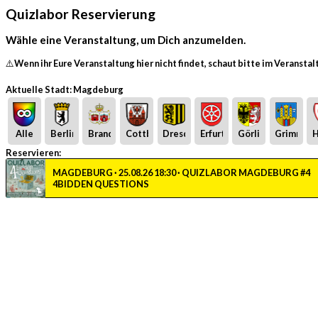
Quizlabor Reservierung
Wähle eine Veranstaltung, um Dich anzumelden.
⚠️Wenn ihr Eure Veranstaltung hier nicht findet, schaut bitte im Veransta
Aktuelle Stadt: Magdeburg
Alle
Berlin
Brandenburg
Cottbus
Dresden
Erfurt
Görlitz
Grimma
H
Reservieren:
MAGDEBURG · 25.08.26 18:30 · QUIZLABOR MAGDEBURG #4
4BIDDEN QUESTIONS