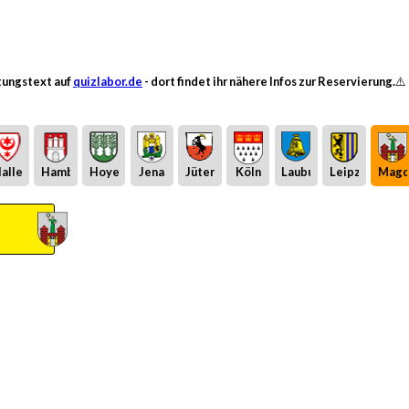
ltungstext auf
quizlabor.de
- dort findet ihr nähere Infos zur Reservierung.⚠️
alle
Hamburg
Hoyerswerda
Jena
Jüterbog
Köln
Laubusch
Leipzig
Magd