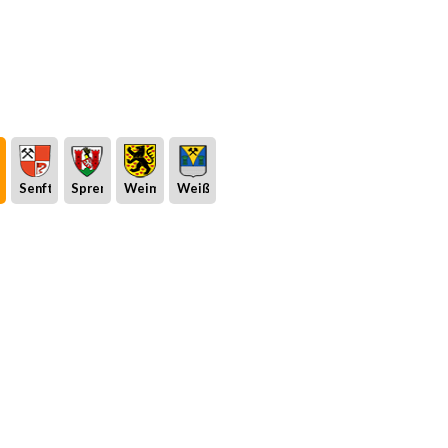
eburg
Senftenberg
Spremberg
Weimar
Weißwasser