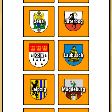
Achtung! Wenn ihr beim Quiz dabei sein wollt, meldet euch über
die folgende Seite an:
RESERVIERUNG
Jena
Jüterbog
====================================
Endlich mal da quizzen, wo das geballte Wissen steht: in einer
Buchhandlung.
Ob ihr dann auch während der Quizrunden nachschlagen dürft,
muss euer Quizmaster Raphael entscheiden, der euch durch
dieses zweiründige Spezialquiz führen wird.
Köln
Laubusch
Euch erwarten Fragen rund um die wahnsinnig große Welt der
Bücher und alles, was dazu gehört und keine Sorge: es wird
nicht zu schwer.
Genießt also den Flair der Bücher um euch rum und zeigt allen
anderen, wer der größte Bücherwurm in Leipzig ist!
Leipzig
Magdeburg
Euer Quizlabor
und Euer Thalia! ♥
== FAKTENCHECK ==