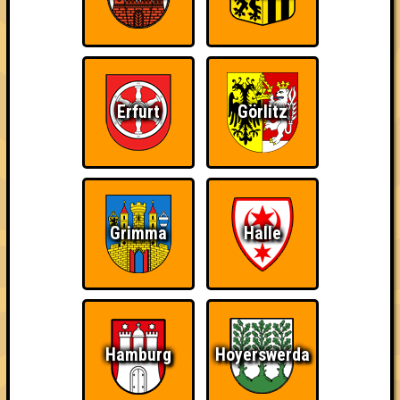
Wissen, wo's steht! · 01.09.2026 · Thalia
Info
Angemeldete Teams
Erfurt
Görlitz
Grimma
Halle
Hamburg
Hoyerswerda