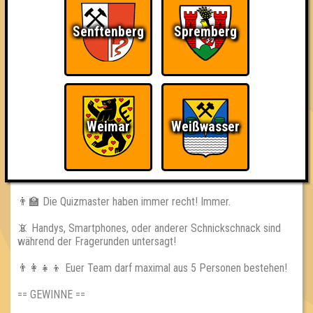
🌐 www.quizlabor.de
Senftenberg
Spremberg
🏨 Thalia Buchhandlung
🚋 Grimmaische Str. 10, 04109 Leipzig
🕢 Einlass: ab 19:30 Uhr
🕗 Beginn: 20 Uhr
💵 Eintritt: 7€ normal / 5€ ermäßigt
⁉ 2 Runden // viele Fragen // viele Punkte
Weimar
Weißwasser
🖐️ Eine Voranmeldung über unsere
Reservierungsseite
ist
dringend empfohlen!
== REGELN ==
👨‍🏫 Die Quizmaster haben immer recht! Immer.
📵 Handys, Smartphones, oder anderer Schnickschnack sind
während der Fragerunden untersagt!
👨‍👩‍👧‍👦 Euer Team darf maximal aus 5 Personen bestehen!
== GEWINNE ==