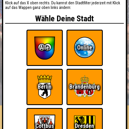
Klick auf das X oben rechts. Du kannst den Stadtfilter jederzeit mit Klick
auf das Wappen ganz oben links ändern:
Wähle Deine Stadt
Alle
Online
Berlin
Brandenburg
BUCHEN
RESERVIERUNG
HIGHSCORE
EVENTS
ÜBER UNS
FAQ
«
»
QUIZLABOR Leipzig Spezial
Cottbus
Dresden