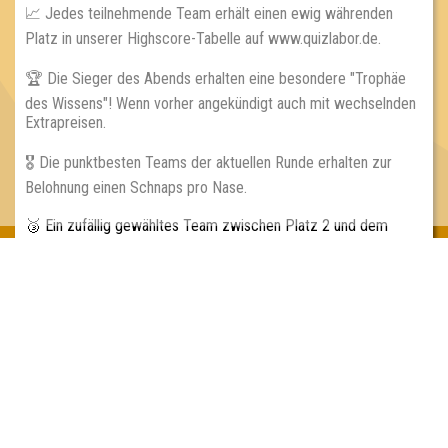
📈 Jedes teilnehmende Team erhält einen ewig währenden
Platz in unserer Highscore-Tabelle auf www.quizlabor.de.
🏆 Die Sieger des Abends erhalten eine besondere "Trophäe
des Wissens"! Wenn vorher angekündigt auch mit wechselnden
Extrapreisen.
🎖 Die punktbesten Teams der aktuellen Runde erhalten zur
Belohnung einen Schnaps pro Nase.
🥉 Ein zufällig gewähltes Team zwischen Platz 2 und dem
vorletzten Platz erhält den sogenannten "Mittelmäßigkeits-
Preis" - eine sorgfältig ausgewählte Flasche Schnaps!
Inhaber & Geschäftsführer:
Georg Martin // Quizlabor
Sandower Straße 56
03046 Cottbus
info@quizlabor.de