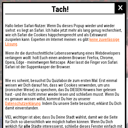
×
Tach!
Hallo lieber Safari-Nutzer. Wenn Du dieses Popup wieder und wieder
siehst: es liegt an Safari. Ich habe jetzt mehr als lang genug recherchiert,
wie ich Safari die Cookies häppchengerecht und als Extrawurst
zuspielen kann. Experten im Internet meinen: es gibt
keine zuverlässige
Lösung
.
Wenn ihr die durchschnittliche Lebensserwartung eines Webdevelopers
verlängern wollt: holt Euch einen anderen Browser. Firefox, Chrome,
Opera, Edge - meinetwegen Netscape. Aber lasst die Finger von Safari.
Safari ist der Suppenkasper der Browser.
Wie es scheint, besuchst Du Quizlabor.de zum ersten Mal. Erst einmal
weisen wir Dich darauf hin, dass wir Cookies verwenden, um uns
(ironischer Weise) zu speichern, das Du DIESEN Hinweis hier gelesen
hast - und ihn nicht immer wieder lesen und schließen musst. Wenn Du
es genauer wissen willst, kommst Du hier zu unserer
Datenschutzerklärung
. Indem Du unsere Seite besuchst, erklärst Du Dich
damit einverstanden.
VIEL wichtiger ist aber, dass Du Deine Stadt wählst, damit wir die Seite
für Dich so übersichtlich wie möglich halten können. Wenn Du Dich
wirklich für
alle
Städte interessierst, schließe dieses Fenster einfach mit