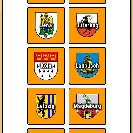
Schnapp dir deine klügsten und trinkfestesten Freunde und
zeigt den anderen Teams, wo der Frosch die Locken hat.
Gewinnt ihr, gibt es Schnaps, seid ihr mittelmäßig, gibt es
Jena
Jüterbog
Schnaps, seid ihr glücklich, gibt es Schnaps. Kurzum: es gibt
Schnaps. Geschenkt.
Wir freuen uns auf euch!
Euer Quizlabor
und Euer Citybeach ❤️
Köln
Laubusch
== FAKTENCHECK ==
🌐 www.quizlabor.de
🏨 Citybeach
📅 jeden 1.,3. & 5. Mittwoch
🕢 Einlass: 18.00 Uhr
Leipzig
Magdeburg
🕗 Beginn: 19.00 Uhr
💵 Kulturbeitrag: 8€
⁉ 3 Runden // 30 Fragen // 60 Punkte