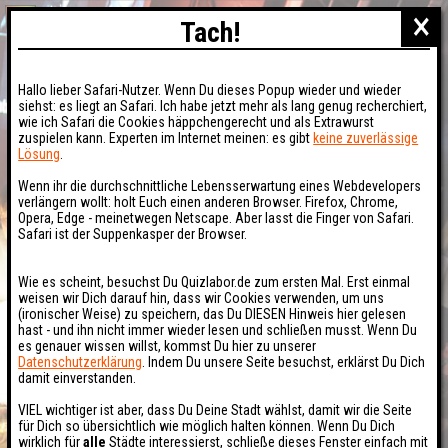
×
Tach!
Hallo lieber Safari-Nutzer. Wenn Du dieses Popup wieder und wieder
siehst: es liegt an Safari. Ich habe jetzt mehr als lang genug recherchiert,
wie ich Safari die Cookies häppchengerecht und als Extrawurst
zuspielen kann. Experten im Internet meinen: es gibt
keine zuverlässige
Lösung
.
Wenn ihr die durchschnittliche Lebensserwartung eines Webdevelopers
verlängern wollt: holt Euch einen anderen Browser. Firefox, Chrome,
Opera, Edge - meinetwegen Netscape. Aber lasst die Finger von Safari.
Safari ist der Suppenkasper der Browser.
Wie es scheint, besuchst Du Quizlabor.de zum ersten Mal. Erst einmal
weisen wir Dich darauf hin, dass wir Cookies verwenden, um uns
(ironischer Weise) zu speichern, das Du DIESEN Hinweis hier gelesen
hast - und ihn nicht immer wieder lesen und schließen musst. Wenn Du
es genauer wissen willst, kommst Du hier zu unserer
Datenschutzerklärung
. Indem Du unsere Seite besuchst, erklärst Du Dich
damit einverstanden.
VIEL wichtiger ist aber, dass Du Deine Stadt wählst, damit wir die Seite
für Dich so übersichtlich wie möglich halten können. Wenn Du Dich
wirklich für
alle
Städte interessierst, schließe dieses Fenster einfach mit