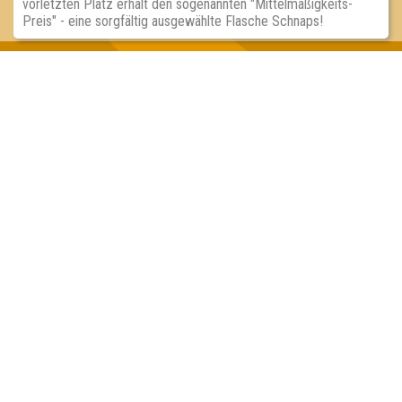
vorletzten Platz erhält den sogenannten "Mittelmäßigkeits-
Preis" - eine sorgfältig ausgewählte Flasche Schnaps!
Inhaber & Geschäftsführer:
Georg Martin // Quizlabor
Sandower Straße 56
03046 Cottbus
info@quizlabor.de
Impressum:
Impressum
Datenschutz:
Datenschutzerklärung
Facebook:
https://www.facebook.com/quizlabor
Instagram:
https://www.instagram.com/quizlabor/
Dienstag:
Berlin & Hamburg
Mittwoch:
Dresden & Köln
Donnerstag:
Halle, Leipzig & Cottbus
Freitag:
Brandenburg, Görlitz & Hoyerswerda