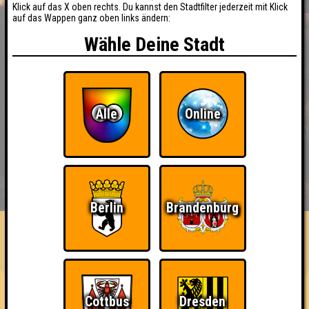
Klick auf das X oben rechts. Du kannst den Stadtfilter jederzeit mit Klick
auf das Wappen ganz oben links ändern:
Wähle Deine Stadt
Alle
Online
BUCHEN
RESERVIERUNG
HIGHSCORE
EVENTS
ÜBER UNS
Berlin
Brandenburg
FAQ
«
»
QUIZLABOR Dresden #140
· 02.09.2026 · Citybeach
Info
Angemeldete Teams
Cottbus
Dresden