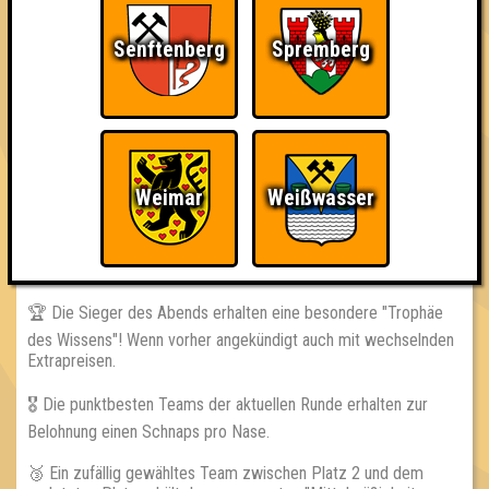
== REGELN ==
Senftenberg
Spremberg
👨‍🏫 Die Quizmaster haben immer recht! Immer.
📵 Handys, Smartphones, oder anderer Schnickschnack sind
während der Fragerunden untersagt!
👨‍👩‍👧‍👦 Euer Team darf maximal aus 10 Personen bestehen!
Weimar
Weißwasser
== GEWINNE ==
📈 Jedes teilnehmende Team erhält einen ewig währenden
Platz in unserer Highscore-Tabelle auf www.quizlabor.de.
🏆 Die Sieger des Abends erhalten eine besondere "Trophäe
des Wissens"! Wenn vorher angekündigt auch mit wechselnden
Extrapreisen.
🎖 Die punktbesten Teams der aktuellen Runde erhalten zur
Belohnung einen Schnaps pro Nase.
🥉 Ein zufällig gewähltes Team zwischen Platz 2 und dem