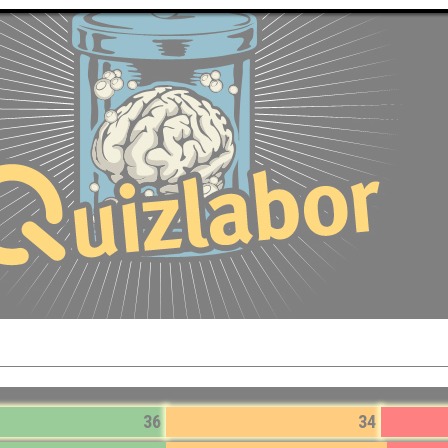
36
34