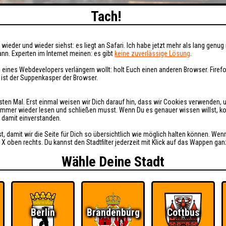
Tach!
wieder und wieder siehst: es liegt an Safari. Ich habe jetzt mehr als lang genug 
nn. Experten im Internet meinen: es gibt
keine zuverlässige Lösung
.
 eines Webdevelopers verlängern wollt: holt Euch einen anderen Browser. Fire
i ist der Suppenkasper der Browser.
sten Mal. Erst einmal weisen wir Dich darauf hin, dass wir Cookies verwenden, 
t immer wieder lesen und schließen musst. Wenn Du es genauer wissen willst, 
h damit einverstanden.
st, damit wir die Seite für Dich so übersichtlich wie möglich halten können. Wen
 X oben rechts. Du kannst den Stadtfilter jederzeit mit Klick auf das Wappen gan
Wähle Deine Stadt
Berlin
Brandenburg
Cottbus