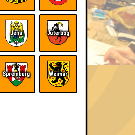
Jena
Jüterbog
BER UNS
Spremberg
Weimar
«
»