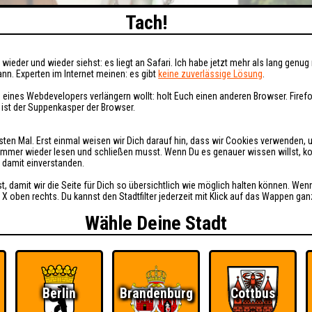
Tach!
wieder und wieder siehst: es liegt an Safari. Ich habe jetzt mehr als lang genug 
nn. Experten im Internet meinen: es gibt
keine zuverlässige Lösung
.
 eines Webdevelopers verlängern wollt: holt Euch einen anderen Browser. Fire
i ist der Suppenkasper der Browser.
sten Mal. Erst einmal weisen wir Dich darauf hin, dass wir Cookies verwenden, 
t immer wieder lesen und schließen musst. Wenn Du es genauer wissen willst, 
h damit einverstanden.
st, damit wir die Seite für Dich so übersichtlich wie möglich halten können. Wen
 X oben rechts. Du kannst den Stadtfilter jederzeit mit Klick auf das Wappen gan
Wähle Deine Stadt
Berlin
Brandenburg
Cottbus