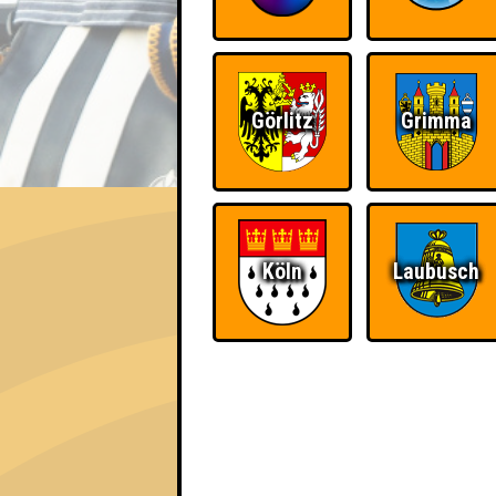
Görlitz
Grimma
EVENT
Seitenquiz Berlin #69
Sexy Quiz · 12.11.2015 · Alte Kantine
Köln
Laubusch
Info
Punkte
Angemeldete 