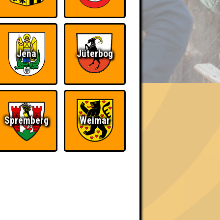
BER UNS
Jena
Jüterbog
«
»
Spremberg
Weimar