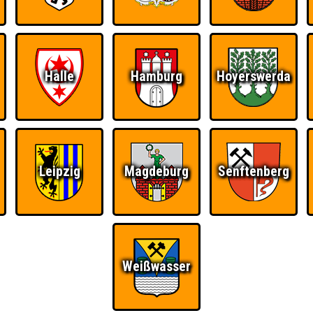
Ü
Halle
Hamburg
Hoyerswerda
FAQ
BUCHEN
RESERVIERUNG
HIGHSCORE
S
Leipzig
Magdeburg
Senftenberg
Teams
Weißwasser