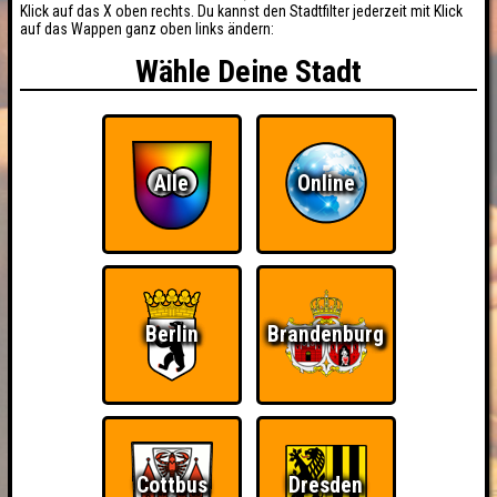
Klick auf das X oben rechts. Du kannst den Stadtfilter jederzeit mit Klick
auf das Wappen ganz oben links ändern:
Wähle Deine Stadt
Alle
Online
Berlin
Brandenburg
BUCHEN
RESERVIERUNG
Cottbus
Dresden
HIGHSCORE