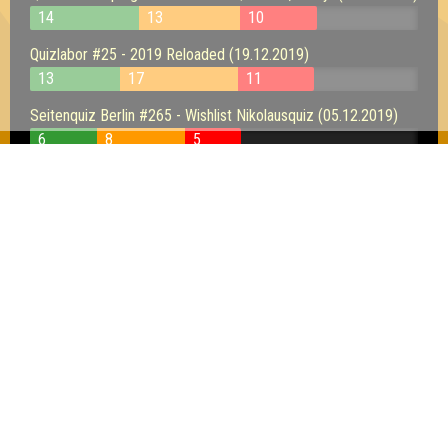
14
13
10
Quizlabor #25 - 2019 Reloaded (19.12.2019)
13
17
11
Seitenquiz Berlin #265 - Wishlist Nikolausquiz (05.12.2019)
6
8
5
Seitenquiz Berlin #263 - ThanksQUIZing (21.11.2019)
11
11
8
Seitenquiz Berlin #69 - Sexy Quiz (12.11.2015)
11
9
8
Inhaber & Geschäftsführer:
Georg Martin // Quizlabor
Sandower Straße 56
03046 Cottbus
info@quizlabor.de