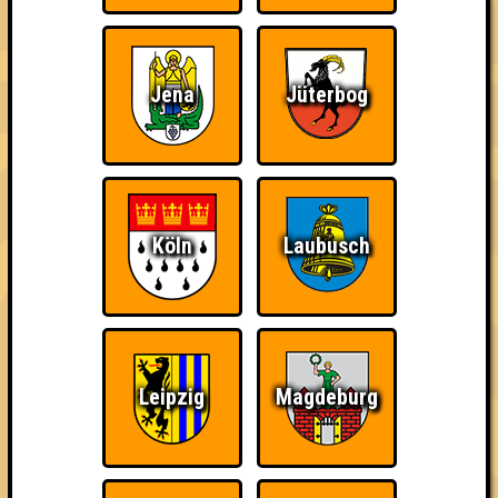
Jena
Jüterbog
Quizveteran
Wir sind immer bei
Nerven aus Stahl
Euch!
Köln
Laubusch
The Amount of
Ich war da, vor 3000
Da-Da Da! Da-Da Da!
Teilnahmen is too
Jahren
damn high
Leipzig
Magdeburg