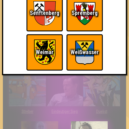
Teil der Oberschicht
Knapp daneben!
Erster!
Senftenberg
Spremberg
Weimar
Weißwasser
So kurz vorm Sieg!
The Last of Us
Wir sind ERSTER?!
Streber
Eindeutiger Sieg
Duelist