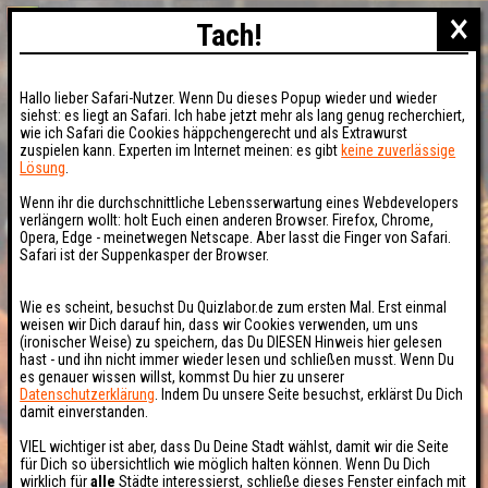
×
Tach!
Hallo lieber Safari-Nutzer. Wenn Du dieses Popup wieder und wieder
siehst: es liegt an Safari. Ich habe jetzt mehr als lang genug recherchiert,
wie ich Safari die Cookies häppchengerecht und als Extrawurst
zuspielen kann. Experten im Internet meinen: es gibt
keine zuverlässige
Lösung
.
Wenn ihr die durchschnittliche Lebensserwartung eines Webdevelopers
verlängern wollt: holt Euch einen anderen Browser. Firefox, Chrome,
Opera, Edge - meinetwegen Netscape. Aber lasst die Finger von Safari.
Safari ist der Suppenkasper der Browser.
Wie es scheint, besuchst Du Quizlabor.de zum ersten Mal. Erst einmal
weisen wir Dich darauf hin, dass wir Cookies verwenden, um uns
(ironischer Weise) zu speichern, das Du DIESEN Hinweis hier gelesen
hast - und ihn nicht immer wieder lesen und schließen musst. Wenn Du
es genauer wissen willst, kommst Du hier zu unserer
Datenschutzerklärung
. Indem Du unsere Seite besuchst, erklärst Du Dich
damit einverstanden.
VIEL wichtiger ist aber, dass Du Deine Stadt wählst, damit wir die Seite
für Dich so übersichtlich wie möglich halten können. Wenn Du Dich
wirklich für
alle
Städte interessierst, schließe dieses Fenster einfach mit