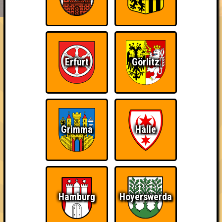
EVENTS
ÜBER UNS
FAQ
Quizzing Bad
Erfurt
Görlitz
Errungenschaften
Kleiner Hinweis: bei uns sind Teams, die in einem Stechen
verlieren, trotzdem auf dem 1. Platz - den haben sie sich
schließlich verdient! Entsprechend gibt es für diese auch
Errungenschaften für den 1. Platz.
Grimma
Halle
Bin ich schon drin?
Schon wieder zum
Wiederzehn macht
Hamburg
Hoyerswerda
Quiz?!
Freude