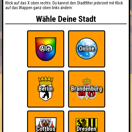
Klick auf das X oben rechts. Du kannst den Stadtfilter jederzeit mit Klick
auf das Wappen ganz oben links ändern:
Wähle Deine Stadt
Alle
Online
BUCHEN
RESERVIERUNG
HIGHSCORE
EVENTS
ÜBER UNS
FAQ
Nerven aus Stahl
Berlin
Brandenburg
Nehmt an 200 Quizlaboren teil
~ Noch nicht erreicht ~
Cottbus
Dresden