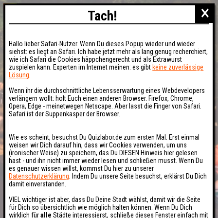
×
Tach!
Hallo lieber Safari-Nutzer. Wenn Du dieses Popup wieder und wieder
siehst: es liegt an Safari. Ich habe jetzt mehr als lang genug recherchiert,
wie ich Safari die Cookies häppchengerecht und als Extrawurst
zuspielen kann. Experten im Internet meinen: es gibt
keine zuverlässige
Lösung
.
Wenn ihr die durchschnittliche Lebensserwartung eines Webdevelopers
verlängern wollt: holt Euch einen anderen Browser. Firefox, Chrome,
Opera, Edge - meinetwegen Netscape. Aber lasst die Finger von Safari.
Safari ist der Suppenkasper der Browser.
Wie es scheint, besuchst Du Quizlabor.de zum ersten Mal. Erst einmal
weisen wir Dich darauf hin, dass wir Cookies verwenden, um uns
(ironischer Weise) zu speichern, das Du DIESEN Hinweis hier gelesen
hast - und ihn nicht immer wieder lesen und schließen musst. Wenn Du
es genauer wissen willst, kommst Du hier zu unserer
Datenschutzerklärung
. Indem Du unsere Seite besuchst, erklärst Du Dich
damit einverstanden.
VIEL wichtiger ist aber, dass Du Deine Stadt wählst, damit wir die Seite
für Dich so übersichtlich wie möglich halten können. Wenn Du Dich
wirklich für
alle
Städte interessierst, schließe dieses Fenster einfach mit