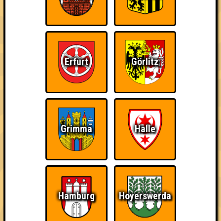
Erfurt
Görlitz
Grimma
Halle
22 Teams
Hamburg
Hoyerswerda
11.10.2016
von
ohne Smartphone aufgeschmissen