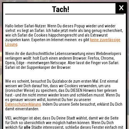
×
Tach!
Hallo lieber Safari-Nutzer. Wenn Du dieses Popup wieder und wieder
siehst: es liegt an Safari. Ich habe jetzt mehr als lang genug recherchiert,
wie ich Safari die Cookies häppchengerecht und als Extrawurst
zuspielen kann. Experten im Internet meinen: es gibt
keine zuverlässige
Lösung
.
Wenn ihr die durchschnittliche Lebensserwartung eines Webdevelopers
verlängern wollt: holt Euch einen anderen Browser. Firefox, Chrome,
Opera, Edge - meinetwegen Netscape. Aber lasst die Finger von Safari.
Safari ist der Suppenkasper der Browser.
Wie es scheint, besuchst Du Quizlabor.de zum ersten Mal. Erst einmal
weisen wir Dich darauf hin, dass wir Cookies verwenden, um uns
(ironischer Weise) zu speichern, das Du DIESEN Hinweis hier gelesen
hast - und ihn nicht immer wieder lesen und schließen musst. Wenn Du
es genauer wissen willst, kommst Du hier zu unserer
Datenschutzerklärung
. Indem Du unsere Seite besuchst, erklärst Du Dich
damit einverstanden.
VIEL wichtiger ist aber, dass Du Deine Stadt wählst, damit wir die Seite
für Dich so übersichtlich wie möglich halten können. Wenn Du Dich
wirklich für
alle
Städte interessierst, schließe dieses Fenster einfach mit