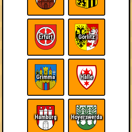
Erfurt
Görlitz
Grimma
Halle
22 Teams
Hamburg
Hoyerswerda
11.10.2016
von
ohne Smartphone aufgeschmissen
24.10.2017
von
Seitensprung