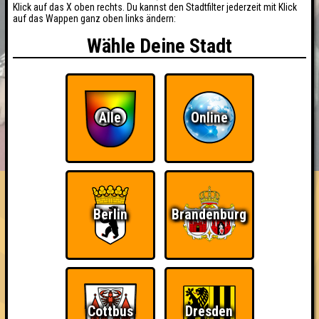
Klick auf das X oben rechts. Du kannst den Stadtfilter jederzeit mit Klick
auf das Wappen ganz oben links ändern:
Wähle Deine Stadt
Alle
Online
BUCHEN
RESERVIERUNG
HIGHSCORE
EVENTS
ÜBER UNS
FAQ
Nerven aus Stahl
Berlin
Brandenburg
Nehmt an 200 Quizlaboren teil
~ Noch nicht erreicht ~
Cottbus
Dresden