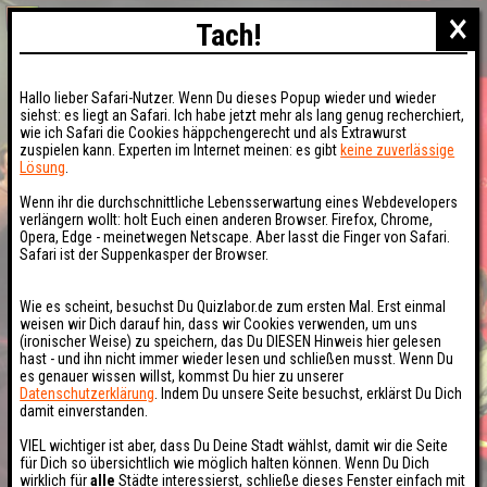
×
Tach!
Hallo lieber Safari-Nutzer. Wenn Du dieses Popup wieder und wieder
siehst: es liegt an Safari. Ich habe jetzt mehr als lang genug recherchiert,
wie ich Safari die Cookies häppchengerecht und als Extrawurst
zuspielen kann. Experten im Internet meinen: es gibt
keine zuverlässige
Lösung
.
Wenn ihr die durchschnittliche Lebensserwartung eines Webdevelopers
verlängern wollt: holt Euch einen anderen Browser. Firefox, Chrome,
Opera, Edge - meinetwegen Netscape. Aber lasst die Finger von Safari.
Safari ist der Suppenkasper der Browser.
Wie es scheint, besuchst Du Quizlabor.de zum ersten Mal. Erst einmal
weisen wir Dich darauf hin, dass wir Cookies verwenden, um uns
(ironischer Weise) zu speichern, das Du DIESEN Hinweis hier gelesen
hast - und ihn nicht immer wieder lesen und schließen musst. Wenn Du
es genauer wissen willst, kommst Du hier zu unserer
Datenschutzerklärung
. Indem Du unsere Seite besuchst, erklärst Du Dich
damit einverstanden.
VIEL wichtiger ist aber, dass Du Deine Stadt wählst, damit wir die Seite
für Dich so übersichtlich wie möglich halten können. Wenn Du Dich
wirklich für
alle
Städte interessierst, schließe dieses Fenster einfach mit