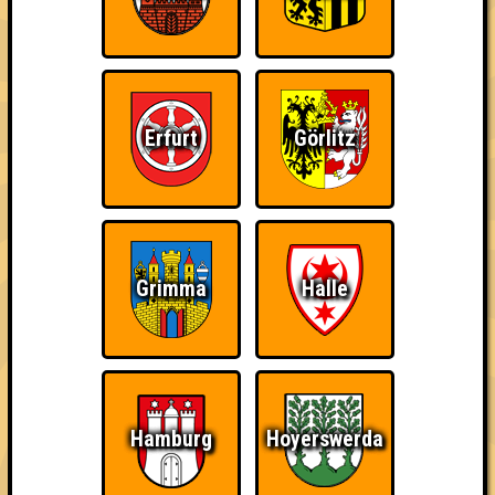
Erfurt
Görlitz
Grimma
Halle
22 Teams
Hamburg
Hoyerswerda
11.10.2016
von
ohne Smartphone aufgeschmissen
24.10.2017
von
Seitensprung