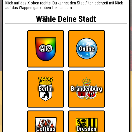
Klick auf das X oben rechts. Du kannst den Stadtfilter jederzeit mit Klick
auf das Wappen ganz oben links ändern:
Wähle Deine Stadt
Alle
Online
BUCHEN
RESERVIERUNG
HIGHSCORE
EVENTS
ÜBER UNS
FAQ
Nerven aus Stahl
Berlin
Brandenburg
Nehmt an 200 Quizlaboren teil
~ Noch nicht erreicht ~
Cottbus
Dresden