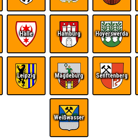
Halle
Hamburg
Hoyerswerda
Leipzig
Magdeburg
Senftenberg
Weißwasser