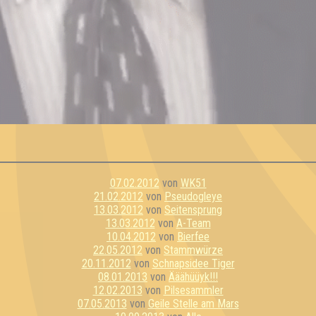
07.02.2012
von
WK51
21.02.2012
von
Pseudogleye
13.03.2012
von
Seitensprung
13.03.2012
von
A-Team
10.04.2012
von
Bierfee
22.05.2012
von
Stammwürze
20.11.2012
von
Schnapsidee Tiger
08.01.2013
von
Ääähüüyk!!!
12.02.2013
von
Pilsesammler
07.05.2013
von
Geile Stelle am Mars