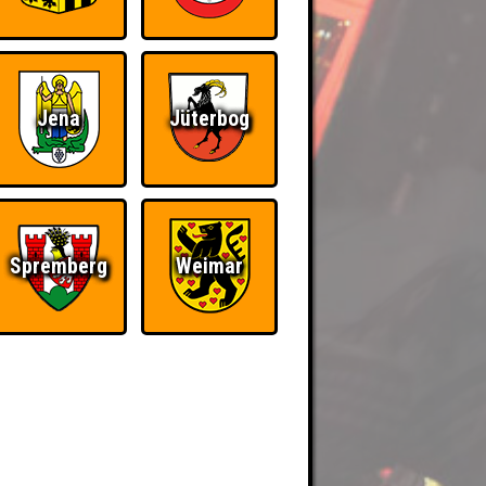
Jena
Jüterbog
Spremberg
Weimar