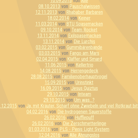
10.09.2013
von
Alle
08.10.2013
von
Pauschalwissen
12.11.2013
von
Rhababer Barbaren
18.02.2014
von
Keiner
11.03.2014
von
BTU Spasemacken
09.10.2014
von
Team Rocket
13.11.2014
von
Exilspasemacken
13.11.2014
von
Die Lurchis
03.02.2015
von
Gummibärenbande
03.03.2015
von
Fango am Mars
02.04.2015
von
Kläffer und Smard
11.06.2015
von
Kellertrio
14.08.2015
von
Herrengedeck
28.08.2015
von
Familienoberhauptvogel
15.09.2015
von
Urinstinkt
16.09.2015
von
Jesus Quiztus
29.10.2015
von
Inteam
29.10.2015
von
Um was...?
.12.2015
von
Ja, mit Kräuter, Scharf ohne Zwiebeln und viel Rotkraut bit
04.02.2016
von
Die hydrogenen Sauerstoffe
26.02.2016
von
Hufflepuff
26.02.2016
von
Die Zerschmetterlinge
01.03.2016
von
PLS - Penis Light System
12.04.2016
von
Alle Ahnungslos