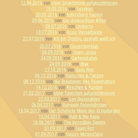
12.04.2016
von
ohne Smartphone aufgeschmissen
19.05.2016
von
Sexykon
20.05.2016
von
Kubitzberg Kaoten
09.06.2016
von
Die dreiköpfigen Affen
09.07.2016
von
Umberto
13.07.2016
von
Rosis Rasselbande
22.07.2016
von
Ich bin Dreißig, deshalb weiß ich
26.07.2016
von
Dezemberklub
06.09.2016
von
Team Jesus
24.09.2016
von
Gartenpiraten
24.09.2016
von
dkw.
27.10.2016
von
Geilo Ren
06.12.2016
von
Klatschen & Tanzen
08.12.2016
von
die Bräutinnen des Reanimators
14.12.2016
von
Kirschen & Kunden
21.02.2017
von
ohne Tännchen aufgeschmissen
22.03.2017
von
Les Quizerables
06.04.2017
von
Rumpels Ratestübchen
15.04.2017
von
Der Schönste Mann des Erzgebirges
15.04.2017
von
Kuhl & the Käng
16.06.2017
von
The incredible Dennis
01.09.2017
von
Team Rot
01.09.2017
von
Quizzy Mcquizface