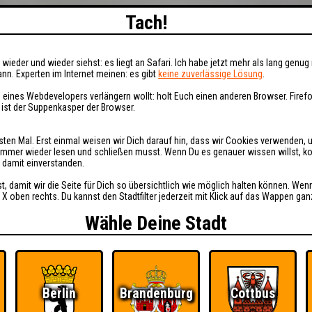
Tach!
wieder und wieder siehst: es liegt an Safari. Ich habe jetzt mehr als lang genug 
nn. Experten im Internet meinen: es gibt
keine zuverlässige Lösung
.
 eines Webdevelopers verlängern wollt: holt Euch einen anderen Browser. Fire
i ist der Suppenkasper der Browser.
sten Mal. Erst einmal weisen wir Dich darauf hin, dass wir Cookies verwenden, 
t immer wieder lesen und schließen musst. Wenn Du es genauer wissen willst, 
h damit einverstanden.
st, damit wir die Seite für Dich so übersichtlich wie möglich halten können. Wen
 X oben rechts. Du kannst den Stadtfilter jederzeit mit Klick auf das Wappen gan
Wähle Deine Stadt
Berlin
Brandenburg
Cottbus