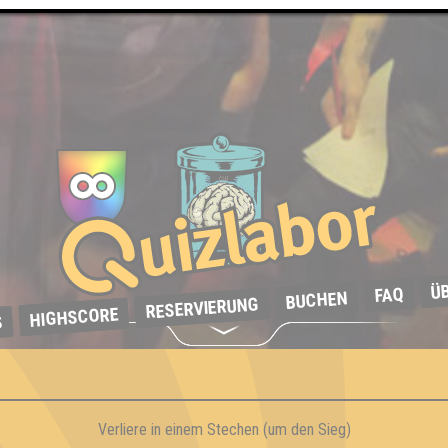
Ü
FAQ
BUCHEN
RESERVIERUNG
HIGHSCORE
S
Verliere in einem Stechen (um den Sieg)