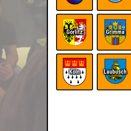
Görlitz
Grimma
Köln
Laubusch