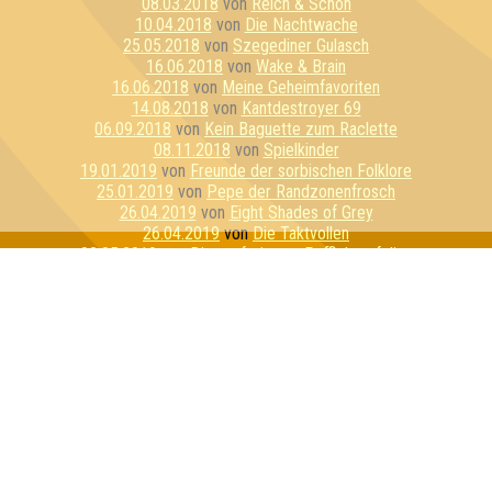
08.03.2018
von
Reich & Schön
10.04.2018
von
Die Nachtwache
25.05.2018
von
Szegediner Gulasch
16.06.2018
von
Wake & Brain
16.06.2018
von
Meine Geheimfavoriten
14.08.2018
von
Kantdestroyer 69
06.09.2018
von
Kein Baguette zum Raclette
08.11.2018
von
Spielkinder
19.01.2019
von
Freunde der sorbischen Folklore
25.01.2019
von
Pepe der Randzonenfrosch
26.04.2019
von
Eight Shades of Grey
26.04.2019
von
Die Taktvollen
02.05.2019
von
Die perforierten Pufflolsterfolien
25.05.2019
von
Kali
22.06.2019
von
Herz Ass
23.08.2019
von
China Kohlada
23.08.2019
von
Die sechs ??????
02.10.2019
von
Günther Jauch Ultras
10.10.2019
von
The Brains of Castamere
16.10.2019
von
Quiz & Dirty
14.11.2019
von
Die rasierten Ewoks
08.01.2020
von
geeignet&befähigt
08.01.2020
von
I Love Porno
10.04.2020
von
Fußhodenheizung