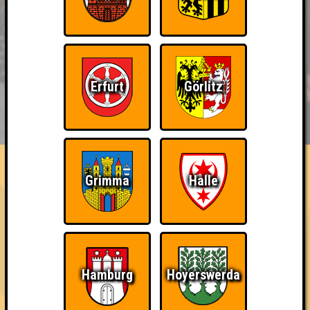
Erfurt
Görlitz
BUCHEN
RESERVIERUNG
HIGHSCORE
EVENTS
ÜBER UNS
FAQ
So kurz vorm Sieg!
Grimma
Halle
Verliere in einem Stechen (um den Sieg)
~ Noch nicht erreicht ~
Hamburg
Hoyerswerda