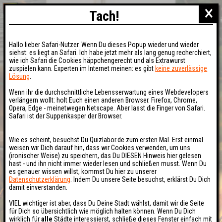
×
Tach!
Hallo lieber Safari-Nutzer. Wenn Du dieses Popup wieder und wieder
siehst: es liegt an Safari. Ich habe jetzt mehr als lang genug recherchiert,
wie ich Safari die Cookies häppchengerecht und als Extrawurst
zuspielen kann. Experten im Internet meinen: es gibt
keine zuverlässige
Lösung
.
Wenn ihr die durchschnittliche Lebensserwartung eines Webdevelopers
verlängern wollt: holt Euch einen anderen Browser. Firefox, Chrome,
Opera, Edge - meinetwegen Netscape. Aber lasst die Finger von Safari.
Safari ist der Suppenkasper der Browser.
Wie es scheint, besuchst Du Quizlabor.de zum ersten Mal. Erst einmal
weisen wir Dich darauf hin, dass wir Cookies verwenden, um uns
(ironischer Weise) zu speichern, das Du DIESEN Hinweis hier gelesen
hast - und ihn nicht immer wieder lesen und schließen musst. Wenn Du
es genauer wissen willst, kommst Du hier zu unserer
Datenschutzerklärung
. Indem Du unsere Seite besuchst, erklärst Du Dich
damit einverstanden.
VIEL wichtiger ist aber, dass Du Deine Stadt wählst, damit wir die Seite
für Dich so übersichtlich wie möglich halten können. Wenn Du Dich
wirklich für
alle
Städte interessierst, schließe dieses Fenster einfach mit