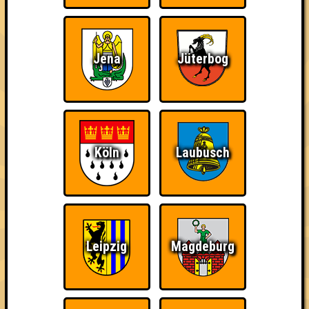
Jena
Jüterbog
Köln
Laubusch
Leipzig
Magdeburg
über 100 Teams
07.02.2012
von
WK51
21.02.2012
von
Pseudogleye