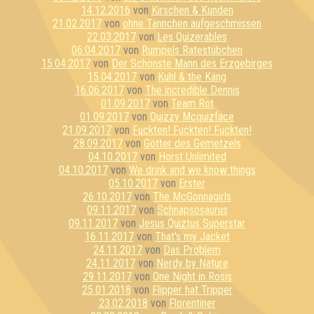
14.12.2016
von
Kirschen & Kunden
21.02.2017
von
ohne Tännchen aufgeschmissen
22.03.2017
von
Les Quizerables
06.04.2017
von
Rumpels Ratestübchen
15.04.2017
von
Der Schönste Mann des Erzgebirges
15.04.2017
von
Kuhl & the Käng
16.06.2017
von
The incredible Dennis
01.09.2017
von
Team Rot
01.09.2017
von
Quizzy Mcquizface
21.09.2017
von
Fuckten! Fuckten! Fuckten!
28.09.2017
von
Götter des Gemetzels
04.10.2017
von
Horst Unlimited
04.10.2017
von
We drink and we know things
05.10.2017
von
Erster
26.10.2017
von
The McGonnagirls
09.11.2017
von
Schnapsosaurus
09.11.2017
von
Jesus Quiztus Superstar
16.11.2017
von
That's my Jacket
24.11.2017
von
Das Problem
24.11.2017
von
Nerdy by Nature
29.11.2017
von
One Night in Rosis
25.01.2018
von
Flipper hat Tripper
23.02.2018
von
Florentiner