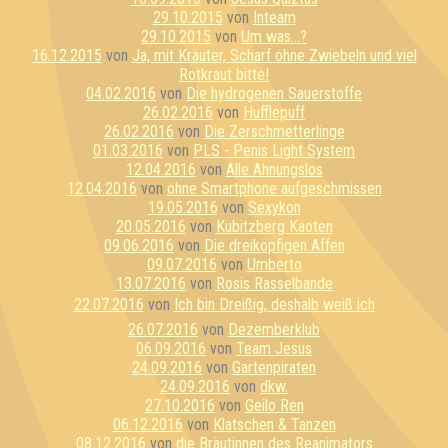
29.10.2015
von
Inteam
29.10.2015
von
Um was...?
16.12.2015
von
Ja, mit Kräuter, Scharf ohne Zwiebeln und viel
Rotkraut bitte!
04.02.2016
von
Die hydrogenen Sauerstoffe
26.02.2016
von
Hufflepuff
26.02.2016
von
Die Zerschmetterlinge
01.03.2016
von
PLS - Penis Light System
12.04.2016
von
Alle Ahnungslos
12.04.2016
von
ohne Smartphone aufgeschmissen
19.05.2016
von
Sexykon
20.05.2016
von
Kubitzberg Kaoten
09.06.2016
von
Die dreiköpfigen Affen
09.07.2016
von
Umberto
13.07.2016
von
Rosis Rasselbande
22.07.2016
von
Ich bin Dreißig, deshalb weiß ich
26.07.2016
von
Dezemberklub
06.09.2016
von
Team Jesus
24.09.2016
von
Gartenpiraten
24.09.2016
von
dkw.
27.10.2016
von
Geilo Ren
06.12.2016
von
Klatschen & Tanzen
08.12.2016
von
die Bräutinnen des Reanimators