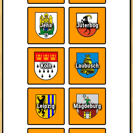
Jena
Jüterbog
Köln
Laubusch
Leipzig
Magdeburg
über 100 Teams
07.02.2012
von
WK51
21.02.2012
von
Pseudogleye