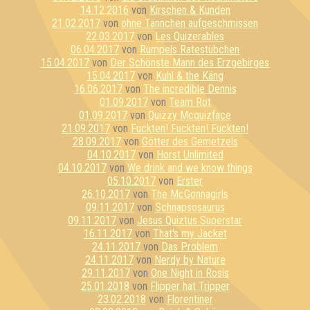
14.12.2016
von
Kirschen & Kunden
21.02.2017
von
ohne Tännchen aufgeschmissen
22.03.2017
von
Les Quizerables
06.04.2017
von
Rumpels Ratestübchen
15.04.2017
von
Der Schönste Mann des Erzgebirges
15.04.2017
von
Kuhl & the Käng
16.06.2017
von
The incredible Dennis
01.09.2017
von
Team Rot
01.09.2017
von
Quizzy Mcquizface
21.09.2017
von
Fuckten! Fuckten! Fuckten!
28.09.2017
von
Götter des Gemetzels
04.10.2017
von
Horst Unlimited
04.10.2017
von
We drink and we know things
05.10.2017
von
Erster
26.10.2017
von
The McGonnagirls
09.11.2017
von
Schnapsosaurus
09.11.2017
von
Jesus Quiztus Superstar
16.11.2017
von
That's my Jacket
24.11.2017
von
Das Problem
24.11.2017
von
Nerdy by Nature
29.11.2017
von
One Night in Rosis
25.01.2018
von
Flipper hat Tripper
23.02.2018
von
Florentiner