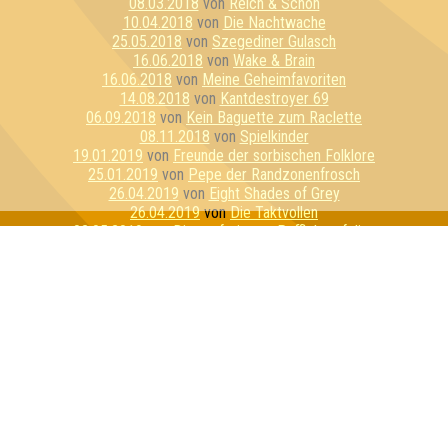
08.03.2018
von
Reich & Schön
10.04.2018
von
Die Nachtwache
25.05.2018
von
Szegediner Gulasch
16.06.2018
von
Wake & Brain
16.06.2018
von
Meine Geheimfavoriten
14.08.2018
von
Kantdestroyer 69
06.09.2018
von
Kein Baguette zum Raclette
08.11.2018
von
Spielkinder
19.01.2019
von
Freunde der sorbischen Folklore
25.01.2019
von
Pepe der Randzonenfrosch
26.04.2019
von
Eight Shades of Grey
26.04.2019
von
Die Taktvollen
02.05.2019
von
Die perforierten Pufflolsterfolien
25.05.2019
von
Kali
22.06.2019
von
Herz Ass
23.08.2019
von
China Kohlada
23.08.2019
von
Die sechs ??????
02.10.2019
von
Günther Jauch Ultras
10.10.2019
von
The Brains of Castamere
16.10.2019
von
Quiz & Dirty
14.11.2019
von
Die rasierten Ewoks
08.01.2020
von
I Love Porno
08.01.2020
von
geeignet&befähigt
10.04.2020
von
Fußhodenheizung