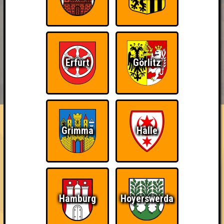
Erfurt
Görlitz
BUCHEN
RESERVIERUNG
HIGHSCORE
EVENTS
ÜBER UNS
FAQ
So kurz vorm Sieg!
Grimma
Halle
Verliere in einem Stechen (um den Sieg)
~ Noch nicht erreicht ~
Hamburg
Hoyerswerda