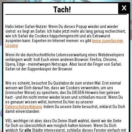
×
Tach!
Hallo lieber Safari-Nutzer. Wenn Du dieses Popup wieder und wieder
siehst: es liegt an Safari. Ich habe jetzt mehr als lang genug recherchiert,
wie ich Safari die Cookies häppchengerecht und als Extrawurst
zuspielen kann. Experten im Internet meinen: es gibt
keine zuverlässige
Lösung
.
Wenn ihr die durchschnittliche Lebensserwartung eines Webdevelopers
verlängern wollt: holt Euch einen anderen Browser. Firefox, Chrome,
Opera, Edge - meinetwegen Netscape. Aber lasst die Finger von Safari.
Safari ist der Suppenkasper der Browser.
Wie es scheint, besuchst Du Quizlabor.de zum ersten Mal. Erst einmal
weisen wir Dich darauf hin, dass wir Cookies verwenden, um uns
(ironischer Weise) zu speichern, das Du DIESEN Hinweis hier gelesen
hast - und ihn nicht immer wieder lesen und schließen musst. Wenn Du
es genauer wissen willst, kommst Du hier zu unserer
Datenschutzerklärung
. Indem Du unsere Seite besuchst, erklärst Du Dich
damit einverstanden.
VIEL wichtiger ist aber, dass Du Deine Stadt wählst, damit wir die Seite
für Dich so übersichtlich wie möglich halten können. Wenn Du Dich
wirklich für
alle
Städte interessierst, schließe dieses Fenster einfach mit