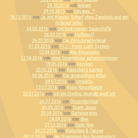
29.10.2015
von
Inteam
29.10.2015
von
Um was...?
16.12.2015
von
Ja, mit Kräuter, Scharf ohne Zwiebeln und viel
Rotkraut bitte!
04.02.2016
von
Die hydrogenen Sauerstoffe
26.02.2016
von
Hufflepuff
26.02.2016
von
Die Zerschmetterlinge
01.03.2016
von
PLS - Penis Light System
12.04.2016
von
Alle Ahnungslos
12.04.2016
von
ohne Smartphone aufgeschmissen
19.05.2016
von
Sexykon
20.05.2016
von
Kubitzberg Kaoten
09.06.2016
von
Die dreiköpfigen Affen
09.07.2016
von
Umberto
13.07.2016
von
Rosis Rasselbande
22.07.2016
von
Ich bin Dreißig, deshalb weiß ich
26.07.2016
von
Dezemberklub
06.09.2016
von
Team Jesus
24.09.2016
von
Gartenpiraten
24.09.2016
von
dkw.
27.10.2016
von
Geilo Ren
06.12.2016
von
Klatschen & Tanzen
08.12.2016
von
die Bräutinnen des Reanimators