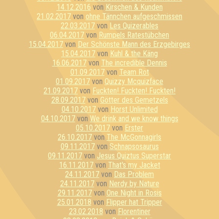
14.12.2016
von
Kirschen & Kunden
21.02.2017
von
ohne Tännchen aufgeschmissen
22.03.2017
von
Les Quizerables
06.04.2017
von
Rumpels Ratestübchen
15.04.2017
von
Der Schönste Mann des Erzgebirges
15.04.2017
von
Kuhl & the Käng
16.06.2017
von
The incredible Dennis
01.09.2017
von
Team Rot
01.09.2017
von
Quizzy Mcquizface
21.09.2017
von
Fuckten! Fuckten! Fuckten!
28.09.2017
von
Götter des Gemetzels
04.10.2017
von
Horst Unlimited
04.10.2017
von
We drink and we know things
05.10.2017
von
Erster
26.10.2017
von
The McGonnagirls
09.11.2017
von
Schnapsosaurus
09.11.2017
von
Jesus Quiztus Superstar
16.11.2017
von
That's my Jacket
24.11.2017
von
Das Problem
24.11.2017
von
Nerdy by Nature
29.11.2017
von
One Night in Rosis
25.01.2018
von
Flipper hat Tripper
23.02.2018
von
Florentiner