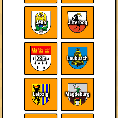
Jena
Jüterbog
Köln
Laubusch
Leipzig
Magdeburg
über 100 Teams
07.02.2012
von
WK51
21.02.2012
von
Pseudogleye