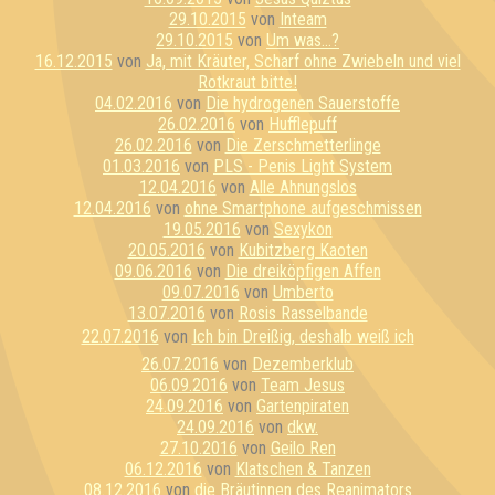
29.10.2015
von
Inteam
29.10.2015
von
Um was...?
16.12.2015
von
Ja, mit Kräuter, Scharf ohne Zwiebeln und viel
Rotkraut bitte!
04.02.2016
von
Die hydrogenen Sauerstoffe
26.02.2016
von
Hufflepuff
26.02.2016
von
Die Zerschmetterlinge
01.03.2016
von
PLS - Penis Light System
12.04.2016
von
Alle Ahnungslos
12.04.2016
von
ohne Smartphone aufgeschmissen
19.05.2016
von
Sexykon
20.05.2016
von
Kubitzberg Kaoten
09.06.2016
von
Die dreiköpfigen Affen
09.07.2016
von
Umberto
13.07.2016
von
Rosis Rasselbande
22.07.2016
von
Ich bin Dreißig, deshalb weiß ich
26.07.2016
von
Dezemberklub
06.09.2016
von
Team Jesus
24.09.2016
von
Gartenpiraten
24.09.2016
von
dkw.
27.10.2016
von
Geilo Ren
06.12.2016
von
Klatschen & Tanzen
08.12.2016
von
die Bräutinnen des Reanimators