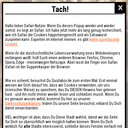
×
Tach!
Hallo lieber Safari-Nutzer. Wenn Du dieses Popup wieder und wieder
siehst: es liegt an Safari. Ich habe jetzt mehr als lang genug recherchiert,
wie ich Safari die Cookies häppchengerecht und als Extrawurst
zuspielen kann. Experten im Internet meinen: es gibt
keine zuverlässige
Lösung
.
Wenn ihr die durchschnittliche Lebensserwartung eines Webdevelopers
verlängern wollt: holt Euch einen anderen Browser. Firefox, Chrome,
Opera, Edge - meinetwegen Netscape. Aber lasst die Finger von Safari.
Safari ist der Suppenkasper der Browser.
Wie es scheint, besuchst Du Quizlabor.de zum ersten Mal. Erst einmal
weisen wir Dich darauf hin, dass wir Cookies verwenden, um uns
(ironischer Weise) zu speichern, das Du DIESEN Hinweis hier gelesen
hast - und ihn nicht immer wieder lesen und schließen musst. Wenn Du
es genauer wissen willst, kommst Du hier zu unserer
Datenschutzerklärung
. Indem Du unsere Seite besuchst, erklärst Du Dich
damit einverstanden.
VIEL wichtiger ist aber, dass Du Deine Stadt wählst, damit wir die Seite
für Dich so übersichtlich wie möglich halten können. Wenn Du Dich
wirklich für
alle
Städte interessierst, schließe dieses Fenster einfach mit