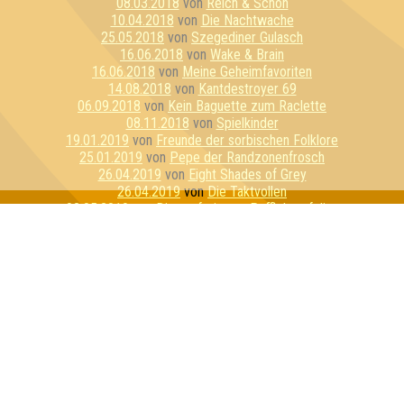
08.03.2018
von
Reich & Schön
10.04.2018
von
Die Nachtwache
25.05.2018
von
Szegediner Gulasch
16.06.2018
von
Wake & Brain
16.06.2018
von
Meine Geheimfavoriten
14.08.2018
von
Kantdestroyer 69
06.09.2018
von
Kein Baguette zum Raclette
08.11.2018
von
Spielkinder
19.01.2019
von
Freunde der sorbischen Folklore
25.01.2019
von
Pepe der Randzonenfrosch
26.04.2019
von
Eight Shades of Grey
26.04.2019
von
Die Taktvollen
02.05.2019
von
Die perforierten Pufflolsterfolien
25.05.2019
von
Kali
22.06.2019
von
Herz Ass
23.08.2019
von
China Kohlada
23.08.2019
von
Die sechs ??????
02.10.2019
von
Günther Jauch Ultras
10.10.2019
von
The Brains of Castamere
16.10.2019
von
Quiz & Dirty
14.11.2019
von
Die rasierten Ewoks
08.01.2020
von
geeignet&befähigt
08.01.2020
von
I Love Porno
10.04.2020
von
Fußhodenheizung