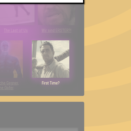
The Last of Us
Wir sind ERSTER?!
che Gegner,
First Time?
ne Opfer