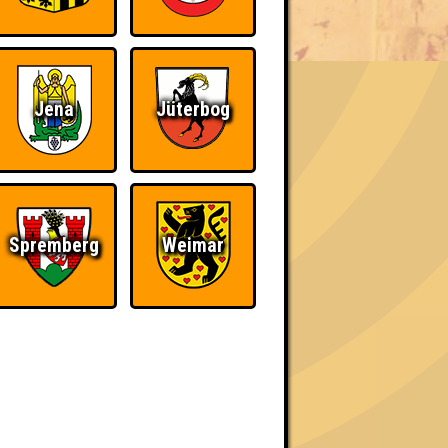
BER UNS
Jena
Jüterbog
h schließlich verdient! Entsprechend gibt es
Spremberg
Weimar
The Amount of
Ich war da, vor 3000
Teilnahmen is too
Jahren
damn high