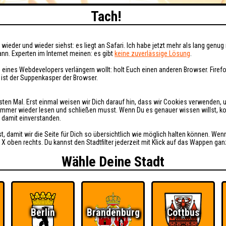
Tach!
wieder und wieder siehst: es liegt an Safari. Ich habe jetzt mehr als lang genug 
nn. Experten im Internet meinen: es gibt
keine zuverlässige Lösung
.
 eines Webdevelopers verlängern wollt: holt Euch einen anderen Browser. Fire
i ist der Suppenkasper der Browser.
sten Mal. Erst einmal weisen wir Dich darauf hin, dass wir Cookies verwenden, 
t immer wieder lesen und schließen musst. Wenn Du es genauer wissen willst, 
h damit einverstanden.
st, damit wir die Seite für Dich so übersichtlich wie möglich halten können. Wen
 X oben rechts. Du kannst den Stadtfilter jederzeit mit Klick auf das Wappen gan
Wähle Deine Stadt
Berlin
Brandenburg
Cottbus