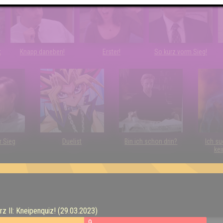
t
Knapp daneben!
Erster!
So kurz vorm Sieg!
r Sieg
Duelist
Bin ich schon drin?
Ich su
kei
 II: Kneipenquiz! (29.03.2023)
9