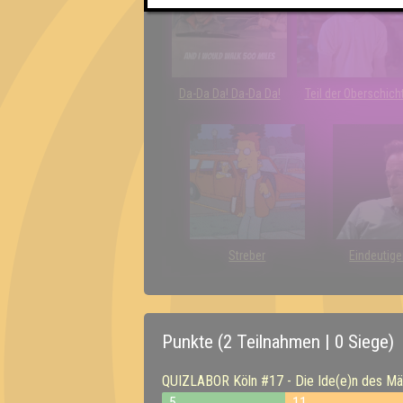
Da-Da Da! Da-Da Da!
Teil der Oberschich
Streber
Eindeutige
Punkte (2 Teilnahmen | 0 Siege)
QUIZLABOR Köln #17 - Die Ide(e)n des März
5
11