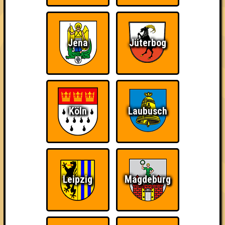
Jena
Jüterbog
The Amount of
Ich war da, vor 3000
Da-Da Da! Da-Da Da!
Teilnahmen is too
Jahren
damn high
Köln
Laubusch
Teil der Oberschicht
Knapp daneben!
Erster!
Leipzig
Magdeburg