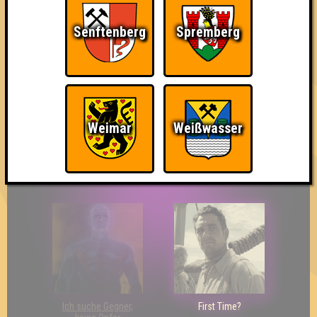
Senftenberg
Spremberg
So kurz vorm Sieg!
Wir sind ERSTER?!
Streber
Weimar
Weißwasser
Eindeutiger Sieg
Duelist
Bin ich schon drin?
Ich suche Gegner,
First Time?