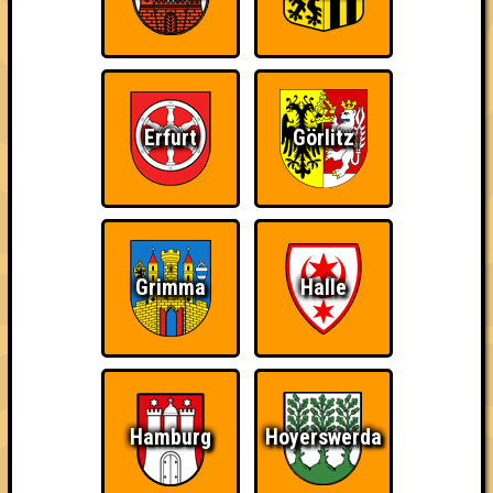
Errungenschaften
Kleiner Hinweis: bei uns sind Teams, die in einem Stechen
verlieren, trotzdem auf dem 1. Platz - den haben sie sich
schließlich verdient! Entsprechend gibt es für diese auch
Errungenschaften für den 1. Platz.
Erfurt
Görlitz
The Last of Us
Schon wieder zum
Wiederzehn macht
Grimma
Halle
Quiz?!
Freude
Hamburg
Hoyerswerda
Quizveteran
Wir sind immer bei
Nerven aus Stahl
Euch!