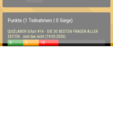
keine Opfer
Punkte (1 Teilnahmen | 0 Siege)
QUIZLABOR Erfurt #14 - DIE 30 BESTEN FRAGEN ALLER
ZEITEN ...sind das nicht (19.05.2026)
8
8
10
Inhaber & Geschäftsführer:
Georg Martin // Quizlabor
Sandower Straße 56
03046 Cottbus
info@quizlabor.de
Impressum:
Impressum
Datenschutz:
Datenschutzerklärung
Facebook:
https://www.facebook.com/quizlabor