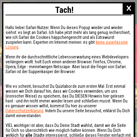
×
Tach!
Hallo lieber Safari-Nutzer. Wenn Du dieses Popup wieder und wieder
siehst: es liegt an Safari. Ich habe jetzt mehr als lang genug recherchiert,
wie ich Safari die Cookies häppchengerecht und als Extrawurst
zuspielen kann. Experten im Internet meinen: es gibt
keine zuverlässige
Lösung
.
Wenn ihr die durchschnittliche Lebensserwartung eines Webdevelopers
verlängern wollt: holt Euch einen anderen Browser. Firefox, Chrome,
Opera, Edge - meinetwegen Netscape. Aber lasst die Finger von Safari.
Safari ist der Suppenkasper der Browser.
Wie es scheint, besuchst Du Quizlabor.de zum ersten Mal. Erst einmal
weisen wir Dich darauf hin, dass wir Cookies verwenden, um uns
(ironischer Weise) zu speichern, das Du DIESEN Hinweis hier gelesen
hast - und ihn nicht immer wieder lesen und schließen musst. Wenn Du
es genauer wissen willst, kommst Du hier zu unserer
Datenschutzerklärung
. Indem Du unsere Seite besuchst, erklärst Du Dich
damit einverstanden.
VIEL wichtiger ist aber, dass Du Deine Stadt wählst, damit wir die Seite
für Dich so übersichtlich wie möglich halten können. Wenn Du Dich
wirklich für
alle
Städte interessierst, schließe dieses Fenster einfach mit