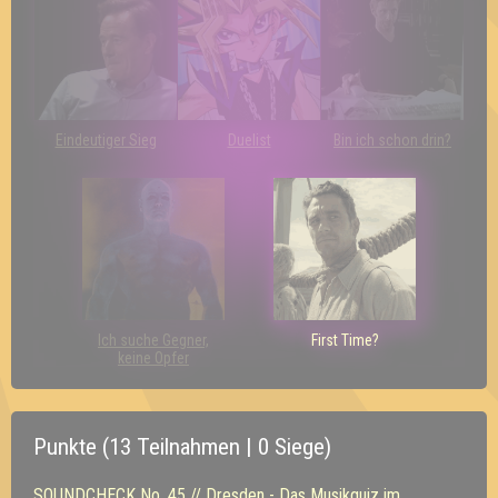
Eindeutiger Sieg
Duelist
Bin ich schon drin?
Ich suche Gegner,
First Time?
keine Opfer
Punkte (13 Teilnahmen | 0 Siege)
SOUNDCHECK No. 45 // Dresden - Das Musikquiz im