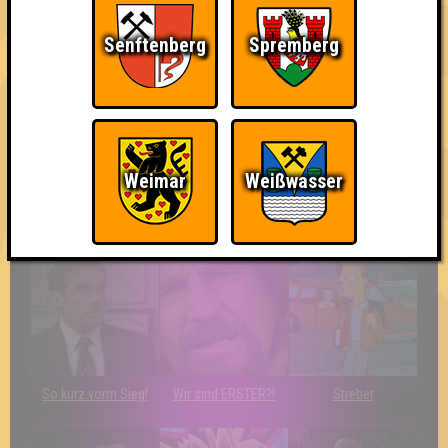
Wir sind immer bei
Nerven aus Stahl
The Amount of
Senftenberg
Spremberg
Euch!
Teilnahmen is too
damn high
Weimar
Weißwasser
Ich war da, vor 3000
Da-Da Da! Da-Da Da!
Erster!
Jahren
So kurz vorm Sieg!
Wir sind ERSTER?!
Streber