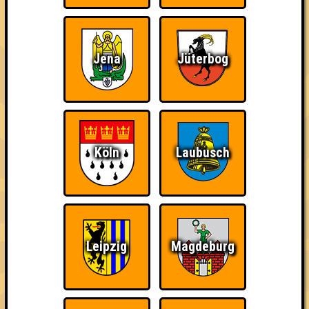
Jena
Jüterbog
Teil der Oberschicht
Wiederzehn macht
The Last of Us
Freude
Köln
Laubusch
Schon wieder zum
Knapp daneben!
Quizveteran
Quiz?!
Leipzig
Magdeburg