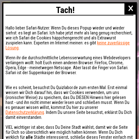
×
Tach!
Hallo lieber Safari-Nutzer. Wenn Du dieses Popup wieder und wieder
siehst: es liegt an Safari. Ich habe jetzt mehr als lang genug recherchiert,
wie ich Safari die Cookies häppchengerecht und als Extrawurst
zuspielen kann. Experten im Internet meinen: es gibt
keine zuverlässige
Lösung
.
Wenn ihr die durchschnittliche Lebensserwartung eines Webdevelopers
verlängern wollt: holt Euch einen anderen Browser. Firefox, Chrome,
Opera, Edge - meinetwegen Netscape. Aber lasst die Finger von Safari.
Safari ist der Suppenkasper der Browser.
Wie es scheint, besuchst Du Quizlabor.de zum ersten Mal. Erst einmal
weisen wir Dich darauf hin, dass wir Cookies verwenden, um uns
(ironischer Weise) zu speichern, das Du DIESEN Hinweis hier gelesen
hast - und ihn nicht immer wieder lesen und schließen musst. Wenn Du
es genauer wissen willst, kommst Du hier zu unserer
Datenschutzerklärung
. Indem Du unsere Seite besuchst, erklärst Du Dich
damit einverstanden.
VIEL wichtiger ist aber, dass Du Deine Stadt wählst, damit wir die Seite
für Dich so übersichtlich wie möglich halten können. Wenn Du Dich
wirklich für
alle
Städte interessierst, schließe dieses Fenster einfach mit