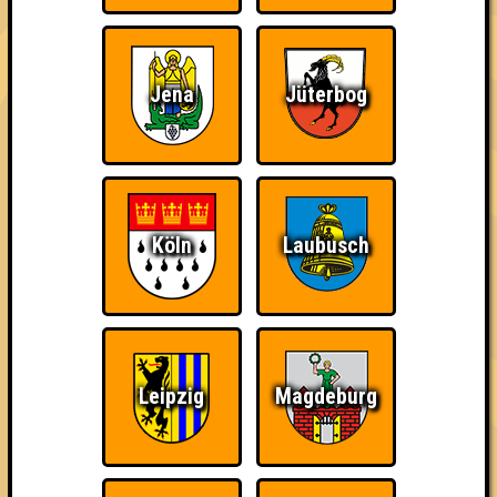
damn high
Jena
Jüterbog
Ich war da, vor 3000
Da-Da Da! Da-Da Da!
Teil der Oberschicht
Jahren
Köln
Laubusch
Knapp daneben!
Erster!
So kurz vorm Sieg!
Leipzig
Magdeburg