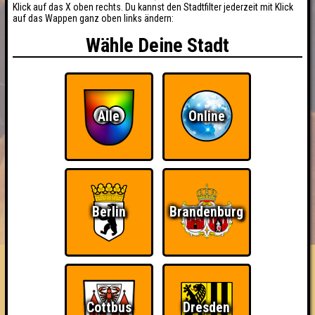
Klick auf das X oben rechts. Du kannst den Stadtfilter jederzeit mit Klick
auf das Wappen ganz oben links ändern:
Wähle Deine Stadt
Alle
Online
BUCHEN
RESERVIERUNG
Berlin
Brandenburg
HIGHSCORE
EVENTS
ÜBER UNS
FAQ
GfK
Cottbus
Dresden