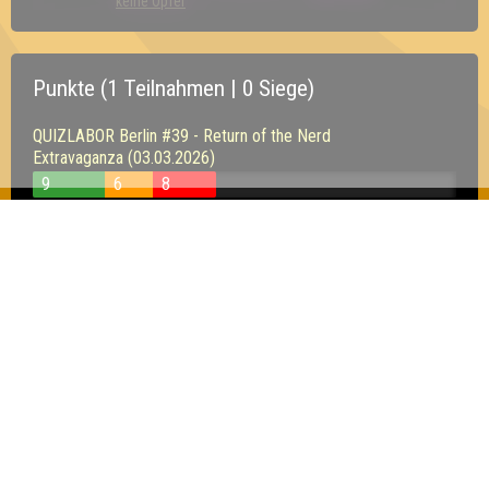
keine Opfer
Punkte (1 Teilnahmen | 0 Siege)
QUIZLABOR Berlin #39 - Return of the Nerd
Extravaganza (03.03.2026)
9
6
8
Inhaber & Geschäftsführer:
Georg Martin // Quizlabor
Sandower Straße 56
03046 Cottbus
info@quizlabor.de
Impressum:
Impressum
Datenschutz:
Datenschutzerklärung
Facebook:
https://www.facebook.com/quizlabor