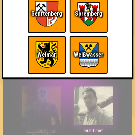
Senftenberg
Spremberg
The Last of Us
Wir sind ERSTER?!
Streber
Weimar
Weißwasser
Eindeutiger Sieg
Duelist
Bin ich schon drin?
Ich suche Gegner,
First Time?