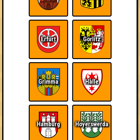
Errungenschaften
Kleiner Hinweis: bei uns sind Teams, die in einem Stechen
verlieren, trotzdem auf dem 1. Platz - den haben sie sich
schließlich verdient! Entsprechend gibt es für diese auch
Errungenschaften für den 1. Platz.
Erfurt
Görlitz
Schon wieder zum
Wiederzehn macht
Quizveteran
Grimma
Halle
Quiz?!
Freude
Hamburg
Hoyerswerda
Wir sind immer bei
Nerven aus Stahl
The Amount of
Euch!
Teilnahmen is too