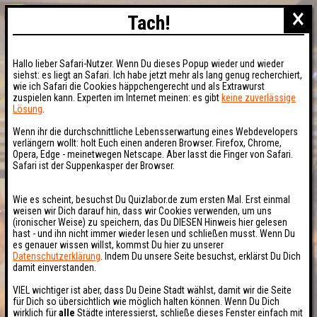
×
Tach!
Hallo lieber Safari-Nutzer. Wenn Du dieses Popup wieder und wieder
siehst: es liegt an Safari. Ich habe jetzt mehr als lang genug recherchiert,
wie ich Safari die Cookies häppchengerecht und als Extrawurst
zuspielen kann. Experten im Internet meinen: es gibt
keine zuverlässige
Lösung
.
Wenn ihr die durchschnittliche Lebensserwartung eines Webdevelopers
verlängern wollt: holt Euch einen anderen Browser. Firefox, Chrome,
Opera, Edge - meinetwegen Netscape. Aber lasst die Finger von Safari.
Safari ist der Suppenkasper der Browser.
Wie es scheint, besuchst Du Quizlabor.de zum ersten Mal. Erst einmal
weisen wir Dich darauf hin, dass wir Cookies verwenden, um uns
(ironischer Weise) zu speichern, das Du DIESEN Hinweis hier gelesen
hast - und ihn nicht immer wieder lesen und schließen musst. Wenn Du
es genauer wissen willst, kommst Du hier zu unserer
Datenschutzerklärung
. Indem Du unsere Seite besuchst, erklärst Du Dich
damit einverstanden.
VIEL wichtiger ist aber, dass Du Deine Stadt wählst, damit wir die Seite
für Dich so übersichtlich wie möglich halten können. Wenn Du Dich
wirklich für
alle
Städte interessierst, schließe dieses Fenster einfach mit