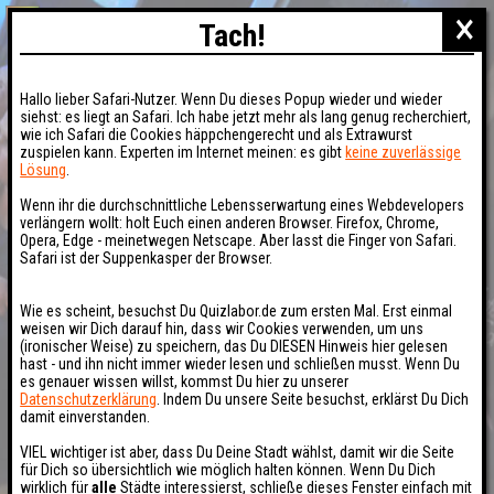
×
Tach!
Hallo lieber Safari-Nutzer. Wenn Du dieses Popup wieder und wieder
siehst: es liegt an Safari. Ich habe jetzt mehr als lang genug recherchiert,
wie ich Safari die Cookies häppchengerecht und als Extrawurst
zuspielen kann. Experten im Internet meinen: es gibt
keine zuverlässige
Lösung
.
Wenn ihr die durchschnittliche Lebensserwartung eines Webdevelopers
verlängern wollt: holt Euch einen anderen Browser. Firefox, Chrome,
Opera, Edge - meinetwegen Netscape. Aber lasst die Finger von Safari.
Safari ist der Suppenkasper der Browser.
Wie es scheint, besuchst Du Quizlabor.de zum ersten Mal. Erst einmal
weisen wir Dich darauf hin, dass wir Cookies verwenden, um uns
(ironischer Weise) zu speichern, das Du DIESEN Hinweis hier gelesen
hast - und ihn nicht immer wieder lesen und schließen musst. Wenn Du
es genauer wissen willst, kommst Du hier zu unserer
Datenschutzerklärung
. Indem Du unsere Seite besuchst, erklärst Du Dich
damit einverstanden.
VIEL wichtiger ist aber, dass Du Deine Stadt wählst, damit wir die Seite
für Dich so übersichtlich wie möglich halten können. Wenn Du Dich
wirklich für
alle
Städte interessierst, schließe dieses Fenster einfach mit