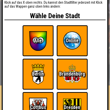
Klick auf das X oben rechts. Du kannst den Stadtfilter jederzeit mit Klick
auf das Wappen ganz oben links ändern:
Wähle Deine Stadt
Alle
Online
BUCHEN
RESERVIERUNG
Berlin
Brandenburg
HIGHSCORE
EVENTS
ÜBER UNS
FAQ
Die Bezzerwizzer
Cottbus
Dresden