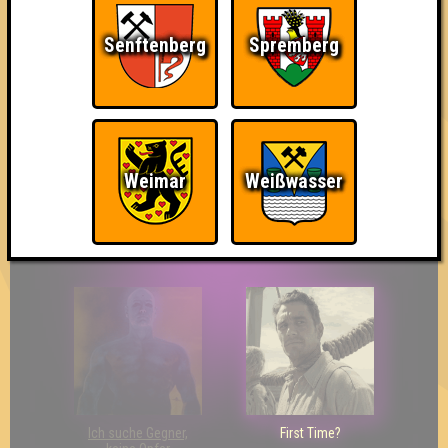
Senftenberg
Spremberg
So kurz vorm Sieg!
Wir sind ERSTER?!
Streber
Weimar
Weißwasser
Eindeutiger Sieg
Duelist
Bin ich schon drin?
Ich suche Gegner,
First Time?