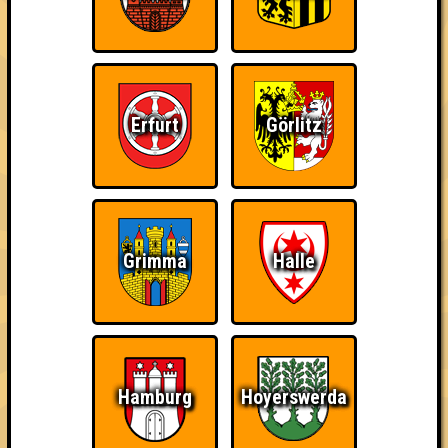
Errungenschaften
Kleiner Hinweis: bei uns sind Teams, die in einem Stechen
verlieren, trotzdem auf dem 1. Platz - den haben sie sich
schließlich verdient! Entsprechend gibt es für diese auch
Errungenschaften für den 1. Platz.
Erfurt
Görlitz
The Last of Us
Schon wieder zum
Wiederzehn macht
Grimma
Halle
Quiz?!
Freude
Hamburg
Hoyerswerda
Quizveteran
Wir sind immer bei
Nerven aus Stahl
Euch!