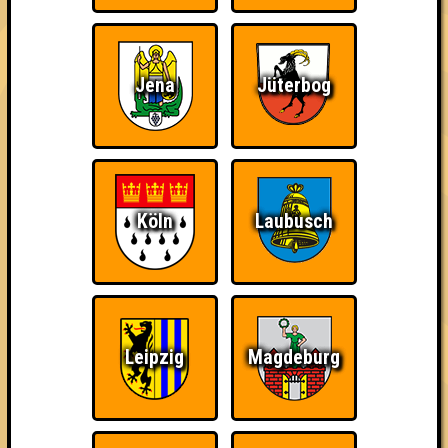
Jena
Jüterbog
The Amount of
Ich war da, vor 3000
Da-Da Da! Da-Da Da!
Teilnahmen is too
Jahren
damn high
Köln
Laubusch
Teil der Oberschicht
Knapp daneben!
Erster!
Leipzig
Magdeburg