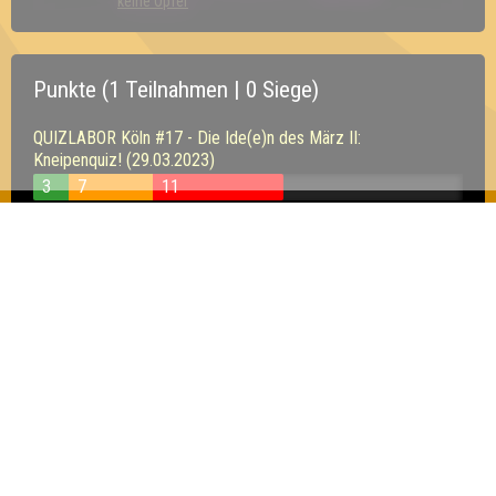
keine Opfer
Punkte (1 Teilnahmen | 0 Siege)
QUIZLABOR Köln #17 - Die Ide(e)n des März II:
Kneipenquiz! (29.03.2023)
3
7
11
Inhaber & Geschäftsführer:
Georg Martin // Quizlabor
Sandower Straße 56
03046 Cottbus
info@quizlabor.de
Impressum:
Impressum
Datenschutz:
Datenschutzerklärung
Facebook:
https://www.facebook.com/quizlabor