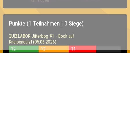
keine Opfer
Punkte (1 Teilnahmen | 0 Siege)
QUIZLABOR Jüterbog #1 - Bock auf
Kneipenquiz! (05.06.2026)
12
12
11
Inhaber & Geschäftsführer:
Georg Martin // Quizlabor
Sandower Straße 56
03046 Cottbus
info@quizlabor.de
Impressum:
Impressum
Datenschutz:
Datenschutzerklärung
Facebook:
https://www.facebook.com/quizlabor