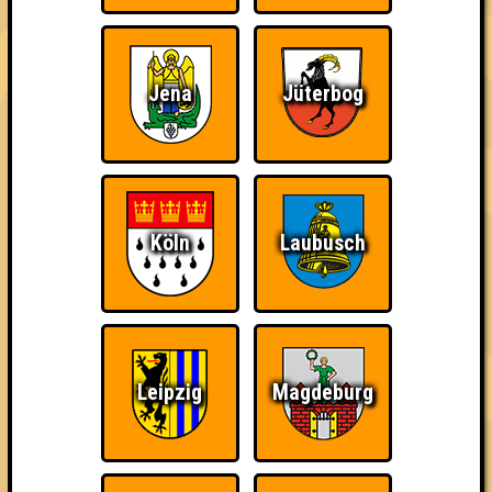
damn high
Jena
Jüterbog
Ich war da, vor 3000
Da-Da Da! Da-Da Da!
Teil der Oberschicht
Jahren
Köln
Laubusch
Knapp daneben!
Erster!
So kurz vorm Sieg!
Leipzig
Magdeburg