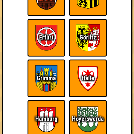
Errungenschaften
Kleiner Hinweis: bei uns sind Teams, die in einem Stechen
verlieren, trotzdem auf dem 1. Platz - den haben sie sich
schließlich verdient! Entsprechend gibt es für diese auch
Errungenschaften für den 1. Platz.
Erfurt
Görlitz
Schon wieder zum
Wiederzehn macht
Quizveteran
Grimma
Halle
Quiz?!
Freude
Hamburg
Hoyerswerda
Wir sind immer bei
Nerven aus Stahl
The Amount of
Euch!
Teilnahmen is too