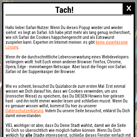
×
Tach!
Hallo lieber Safari-Nutzer. Wenn Du dieses Popup wieder und wieder
siehst: es liegt an Safari. Ich habe jetzt mehr als lang genug recherchiert,
wie ich Safari die Cookies häppchengerecht und als Extrawurst
zuspielen kann. Experten im Internet meinen: es gibt
keine zuverlässige
Lösung
.
Wenn ihr die durchschnittliche Lebensserwartung eines Webdevelopers
verlängern wollt: holt Euch einen anderen Browser. Firefox, Chrome,
Opera, Edge - meinetwegen Netscape. Aber lasst die Finger von Safari.
Safari ist der Suppenkasper der Browser.
Wie es scheint, besuchst Du Quizlabor.de zum ersten Mal. Erst einmal
weisen wir Dich darauf hin, dass wir Cookies verwenden, um uns
(ironischer Weise) zu speichern, das Du DIESEN Hinweis hier gelesen
hast - und ihn nicht immer wieder lesen und schließen musst. Wenn Du
es genauer wissen willst, kommst Du hier zu unserer
Datenschutzerklärung
. Indem Du unsere Seite besuchst, erklärst Du Dich
damit einverstanden.
VIEL wichtiger ist aber, dass Du Deine Stadt wählst, damit wir die Seite
für Dich so übersichtlich wie möglich halten können. Wenn Du Dich
wirklich für
alle
Städte interessierst, schließe dieses Fenster einfach mit