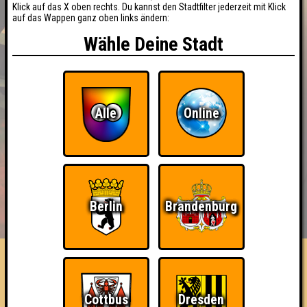
Klick auf das X oben rechts. Du kannst den Stadtfilter jederzeit mit Klick
auf das Wappen ganz oben links ändern:
Wähle Deine Stadt
Alle
Online
BUCHEN
RESERVIERUNG
Berlin
Brandenburg
HIGHSCORE
EVENTS
ÜBER UNS
FAQ
Fantastic 4
Cottbus
Dresden