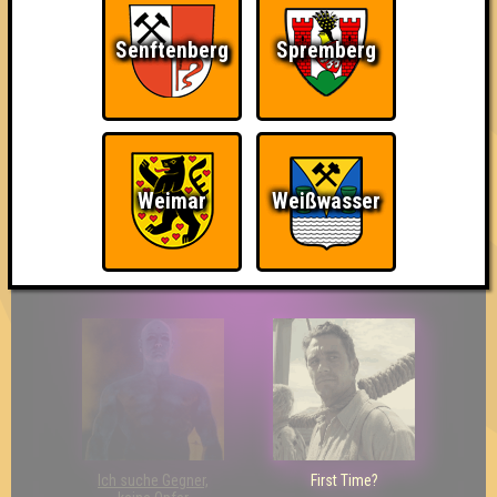
Senftenberg
Spremberg
The Last of Us
Wir sind ERSTER?!
Streber
Weimar
Weißwasser
Eindeutiger Sieg
Duelist
Bin ich schon drin?
Ich suche Gegner,
First Time?