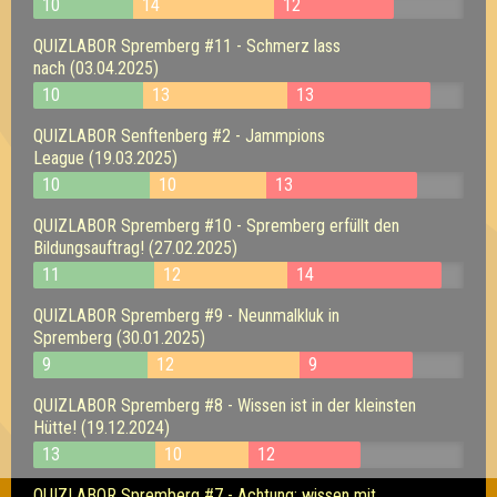
10
14
12
QUIZLABOR Spremberg #11 - Schmerz lass
nach (03.04.2025)
10
13
13
QUIZLABOR Senftenberg #2 - Jammpions
League (19.03.2025)
10
10
13
QUIZLABOR Spremberg #10 - Spremberg erfüllt den
Bildungsauftrag! (27.02.2025)
11
12
14
QUIZLABOR Spremberg #9 - Neunmalkluk in
Spremberg (30.01.2025)
9
12
9
QUIZLABOR Spremberg #8 - Wissen ist in der kleinsten
Hütte! (19.12.2024)
13
10
12
QUIZLABOR Spremberg #7 - Achtung: wissen mit