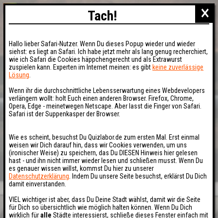
×
Tach!
Hallo lieber Safari-Nutzer. Wenn Du dieses Popup wieder und wieder
siehst: es liegt an Safari. Ich habe jetzt mehr als lang genug recherchiert,
wie ich Safari die Cookies häppchengerecht und als Extrawurst
zuspielen kann. Experten im Internet meinen: es gibt
keine zuverlässige
Lösung
.
Wenn ihr die durchschnittliche Lebensserwartung eines Webdevelopers
verlängern wollt: holt Euch einen anderen Browser. Firefox, Chrome,
Opera, Edge - meinetwegen Netscape. Aber lasst die Finger von Safari.
Safari ist der Suppenkasper der Browser.
Wie es scheint, besuchst Du Quizlabor.de zum ersten Mal. Erst einmal
weisen wir Dich darauf hin, dass wir Cookies verwenden, um uns
(ironischer Weise) zu speichern, das Du DIESEN Hinweis hier gelesen
hast - und ihn nicht immer wieder lesen und schließen musst. Wenn Du
es genauer wissen willst, kommst Du hier zu unserer
Datenschutzerklärung
. Indem Du unsere Seite besuchst, erklärst Du Dich
damit einverstanden.
VIEL wichtiger ist aber, dass Du Deine Stadt wählst, damit wir die Seite
für Dich so übersichtlich wie möglich halten können. Wenn Du Dich
wirklich für
alle
Städte interessierst, schließe dieses Fenster einfach mit