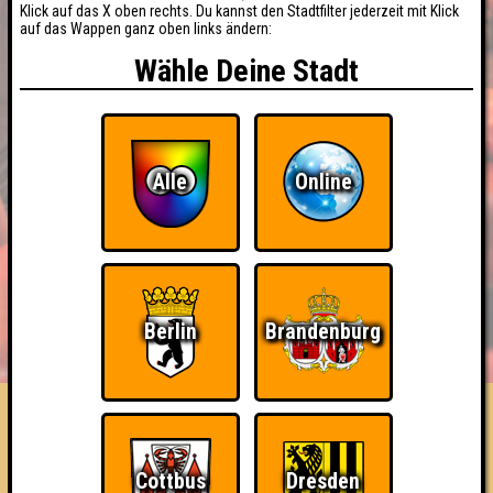
Klick auf das X oben rechts. Du kannst den Stadtfilter jederzeit mit Klick
auf das Wappen ganz oben links ändern:
Wähle Deine Stadt
Alle
Online
BUCHEN
RESERVIERUNG
Berlin
Brandenburg
HIGHSCORE
EVENTS
ÜBER UNS
FAQ
Verrückte Sache hier
Cottbus
Dresden