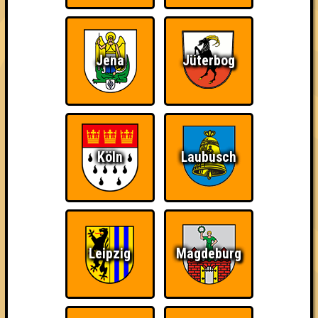
damn high
Jena
Jüterbog
Ich war da, vor 3000
Da-Da Da! Da-Da Da!
Teil der Oberschicht
Jahren
Köln
Laubusch
Knapp daneben!
Erster!
So kurz vorm Sieg!
Leipzig
Magdeburg