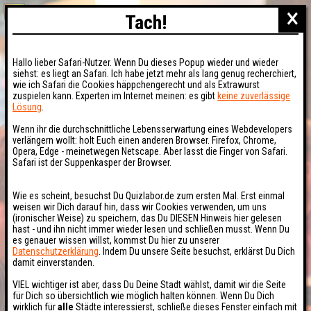
×
Tach!
Hallo lieber Safari-Nutzer. Wenn Du dieses Popup wieder und wieder
siehst: es liegt an Safari. Ich habe jetzt mehr als lang genug recherchiert,
wie ich Safari die Cookies häppchengerecht und als Extrawurst
zuspielen kann. Experten im Internet meinen: es gibt
keine zuverlässige
Lösung
.
Wenn ihr die durchschnittliche Lebensserwartung eines Webdevelopers
verlängern wollt: holt Euch einen anderen Browser. Firefox, Chrome,
Opera, Edge - meinetwegen Netscape. Aber lasst die Finger von Safari.
Safari ist der Suppenkasper der Browser.
Wie es scheint, besuchst Du Quizlabor.de zum ersten Mal. Erst einmal
weisen wir Dich darauf hin, dass wir Cookies verwenden, um uns
(ironischer Weise) zu speichern, das Du DIESEN Hinweis hier gelesen
hast - und ihn nicht immer wieder lesen und schließen musst. Wenn Du
es genauer wissen willst, kommst Du hier zu unserer
Datenschutzerklärung
. Indem Du unsere Seite besuchst, erklärst Du Dich
damit einverstanden.
VIEL wichtiger ist aber, dass Du Deine Stadt wählst, damit wir die Seite
für Dich so übersichtlich wie möglich halten können. Wenn Du Dich
wirklich für
alle
Städte interessierst, schließe dieses Fenster einfach mit