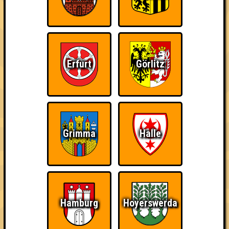
Errungenschaften
Kleiner Hinweis: bei uns sind Teams, die in einem Stechen
verlieren, trotzdem auf dem 1. Platz - den haben sie sich
schließlich verdient! Entsprechend gibt es für diese auch
Errungenschaften für den 1. Platz.
Erfurt
Görlitz
Schon wieder zum
Wiederzehn macht
Quizveteran
Grimma
Halle
Quiz?!
Freude
Hamburg
Hoyerswerda
Wir sind immer bei
Nerven aus Stahl
The Amount of
Euch!
Teilnahmen is too