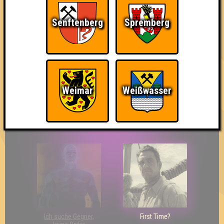
Senftenberg
Spremberg
The Last of Us
Wir sind ERSTER?!
Streber
Weimar
Weißwasser
Eindeutiger Sieg
Duelist
Bin ich schon drin?
Ich suche Gegner,
First Time?