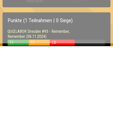
keine Opfer
Punkte (1 Teilnahmen | 0 Siege)
QUIZLABOR Dresden #93 - Remember,
Remember (06.11.2024)
11
11
13
Inhaber & Geschäftsführer:
Georg Martin // Quizlabor
Sandower Straße 56
03046 Cottbus
info@quizlabor.de
Impressum:
Impressum
Datenschutz:
Datenschutzerklärung
Facebook:
https://www.facebook.com/quizlabor